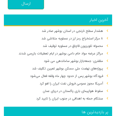
ارسال
آخرین اخبار
هشدار سطح نارنجی در استان بوشهر صادر شد
۸ مرکز استخراج رمز ارز در عسلویه متلاشی شد
محموله تلویزیون قاچاق در عسلویه توقیف شد
مراکز عرضه مواد خام دامی بوشهر در ایام تعطیلات بازرسی شدند
مظفری: جمعه‌بازار بوشهر ساماندهی می‌ شود
پروژه‌های نهضت ملی مسکن بوشهر تعیین تکلیف شد
فرودگاه بوشهر پس از حدود چهار ماه وقفه فعال می‌شود
آمریکا مجوز عمومی فروش نفت ایران را لغو کرد
سقوط هواپیمای باری پاکستان در دریای عمان
سنتکام حمله به اهدافی در جنوب ایران را تایید کرد
پر بازدیدترین ها