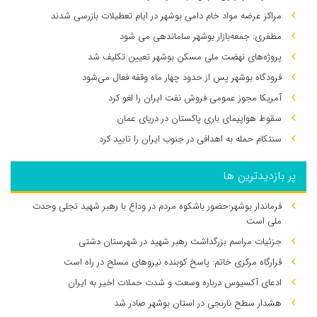
مراکز عرضه مواد خام دامی بوشهر در ایام تعطیلات بازرسی شدند
مظفری: جمعه‌بازار بوشهر ساماندهی می‌ شود
پروژه‌های نهضت ملی مسکن بوشهر تعیین تکلیف شد
فرودگاه بوشهر پس از حدود چهار ماه وقفه فعال می‌شود
آمریکا مجوز عمومی فروش نفت ایران را لغو کرد
سقوط هواپیمای باری پاکستان در دریای عمان
سنتکام حمله به اهدافی در جنوب ایران را تایید کرد
پر بازدیدترین ها
فرماندار بوشهر:حضور باشکوه مردم در وداع با رهبر شهید تجلی وحدت
ملی است
جزئیات مراسم بزرگداشت رهبر شهید در شهرستان دشتی
قرارگاه مرکزی خاتم: پاسخ کوبنده نیروهای مسلح در راه است
ادعای آکسیوس درباره وسعت و شدت حملات اخیر به ایران
هشدار سطح نارنجی در استان بوشهر صادر شد