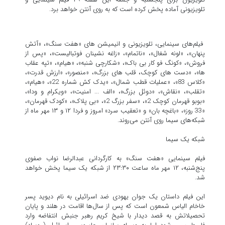
تلویزیونی آماده پخش کرده است که به روی آنتن خواهد برد.
فیلم‌های سینمایی، تلویزیونی و انیمیشن های «هفت سنگ»، «آتش
پنهان»، «لونه شغال»، «ناتمام»، «زاغه نشینان فوتبالیست»، «پس از
فروش»، «کونگ فو کار بی باک»، «شکارچی شنبه»، «هیام»، «تپه عقاب
ها»، «دست های کوچک، قلب های بزرگ»، «منصور»، «ارزش قدرت»،
«کلاس 83»، «عملیات قطب شمال»، «یدک کش شماره 22»، «هیام»،
«تقلب»، «نقاش»، «دوئل بزرگ»، «الف ... امنیت»، «ویکرام و ودا»،
«بوبو قهرمان کوچک 2»، «سفر بزرگ 2»، «بی پلاک»، «کودک قهرمان»،
«33 روز»، «باغچه بان» و «تعقیب سرد» امروز و فردا ۱۲ و ۱۳ مهر ماه از
شبکه‌های سیما روی آنتن می‌روند.
شبکه یک سیما
فیلم سینمایی «هفت سنگ» به کارگردانی عبدالرضا نواب صفوی
پنج‌شنبه، ۱۲ مهر ماه ساعت ۲۳:۳۰ از شبکه یک سیما پخش خواهد
شد.
این فیلم داستان یک جوان یهودی ضد اسرائیلی به نام دیوید پسر
خاخام الیاس شمعون است که پس از سال‌ها اقامت در هلند و پایان
تحصیلاتش به قصد دیدار با شیخ کریم رهبر جنبش انتفاضه وارد