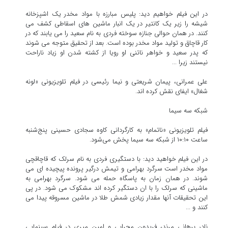
در این فیلم خواهیم دید: پلیس مبارزه با مواد مخدر یک اشپزخانه
شیشه را زیر یک کانتیر در یک انبار ماشین های اسقاطی کشف می
کنند. در همان حوالی جنازه سوخته فردی به نام سعید را می یابند که در
کار قاچاق و تولید مواد مخدر بوده است. بعد از تحقیق متوجه می شوند
که پدر سعید و خواهر ناتنی او رویا از کشته شدن او زیاد ناراحت
نیستند زیرا ...
علی عمرانی، پیمان شریعتی و نیما رئیسی در فیلم تلویزیونی «لونه
شغال» ایفای نقش کرده اند.
شبکه سه سیما
فیلم تلویزیونی «ناتمام» به کارگردانی کاوه سجادی حسینی پنج‌شنبه
ساعت ۱۰:۱۰ از شبکه سه سیما پخش می‌شود.
در این فیلم خواهید دید: با دستگیری فردی به نام سرلک که قاچاقچی
مواد مخدر است سرگرد بهرامی و تیمش درگیر پرونده پیچیده ای می
شوند. در همان زمان به پاسگاه حمله می شود. سرگرد بهرامی به
ماشینی که سرلک را با ان دستگیر کرده اند مشکوک می شود. در پی
این تحقیقات آنها مقدار زیادی شمش طلا در ماشین مسروقه پیدا می
کنند و ...
نادر برهانی مرند، فریدون محرابی و امین میری در فیلم سینمایی