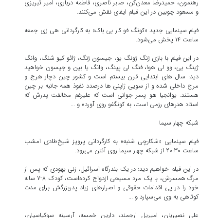
رهنمون، حمیدرضا معدن‌کن، صابر ناصری، فاطمه درباری، امیر تبریزی
و مسعود چوبین در این فیلم ایفای نقش می‌کنند.
فیلم سینمایی جدید «کونگ فو کار بی باک» به کارگردانی هی زی جمعه
ساعت ۱۴ پخش می‌شود.
در این فیلم با بازی ژنگ ژونگ یو، جیسون ژنگ، ژائو کیو شنگ، وانگ
ژینگ یی، وو لی هوا، فنگ لی پینگ، وانگ یا بین و جیسون خواهید
دید: سال های ابتدایی قرن بیستم است و کشور چین دچار هرج و
مرج داخلی شده و از سویی ژاپنی ها درصدد نفوذ همه جانبه بر چین
هستند. یوانجیا هو پسر جوانی است که علیرغم مخالفت پدرش که
استاد هنرهای رزمی است، به کونگفو روی آورده و ...
شبکه چهار سیما
فیلم سینمایی «شکارچی شنبه» به کارگردانی پرویز شیخ‌طادی امشب
ساعت ۲۰:۳۰ از شبکه چهار سیما روی آنتن می‌رود.
در این فیلم خواهیم دید: در یک بندرگاه اسرائیل، زنی یهودی که پس از
مرگ همسرش، با یک مرد مسیحی ازدواج کرده‌است، کودک ۸-۷ ساله
خود را در پی اقدامات حقوقی و اصرارهای زیاد پدربزرگش برای مدت
کوتاهی به وی می‌سپارد و ...
علی نصیریان، امیریل ارجمند، دارین خمسه، آرسینه سوکیاسیان،