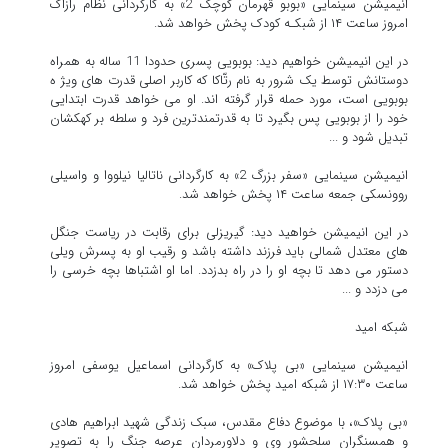
انیمیشن سینمایی «بوبو قهرمان کوچک 2» به کارگردانی نظام رازاک
امروز ساعت ۱۴ از شبکـه کودک پخش خواهد شد.
در این انیمیشن خواهیم دید: بوبویی پسری حدودا 11 ساله به همراه
دوستانش توسط یک شرور به نام رتّاکا که کاربر اصلی قدرت های ویژ ه
بوبویی است، مورد حمله قرار گرفته اند. او می خواهد قدرت ابتدایی
خود را از بوبویی پس بگیرد تا به قدرتمندترین فرد و سلطه بر کهکشان
تبدیل شود و ...
انیمیشن سینمایی «سفر بزرگ 2» به کارگردانی ناتالیا نیلووا و واسیلی
روونسکی جمعه ساعت ۱۴ پخش خواهد شد.
در این انیمیشن خواهید دید: گیریزلی برای رقابت در ریاست جنگل
های معتدل شمالی باید فرزند داشته باشد و رقیب او به پسرش ویلی
دستور می دهد تا بچه او را در راه بدزدد. اما او اشتباها بچه خرسی را
می دزدد و ...
شبکه امید
انیمیشن سینمایی «بی پلاک» به کارگردانی اسماعیل یوسفی امروز
ساعت ۱۷:۳۰ از شبکه امید پخش خواهد شد.
«بی پلاک»، با موضوع دفاع مقدس، سبک زندگی شهید ابراهیم هادی
و همسنگران سلحشور وی و دلاورمردان عرصه جنگ را به تصویر