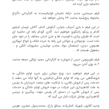
«ناتمام» بازی کرده اند.
فیلم سینمایی جدید «زاغه نشینان فوتبالیست» به کارگردانی ناگراج
مانجوله پنج‌شنبه ساعت ۲۴ پخش خواهد شد.
در این فیلم با بازی آمیتاب باچان، آنکوش گدام، آکاش توسار، کیشور
کادام و رینکو راجگورو خواهیم دید: گادی گودام زاغه ای حاشیه ای
است که فقرای زیادی با قومیت ها و حتی ادیان مختلف را در خود جای
داده است. نوجوانان و جوانان این زاغه به خرده خلاف و انواع تبهکاری
همچون دزدی، استعمال مواد مخدر، نوشیدن مشروبات الکلی و ...
مشغول هستند که ...
فیلم تلویزیونی «پس از فروش» به کارگردانی مجید توکلی جمعه ساعت
۹ به روی آنتن می‌رود.
در این فیلم خواهید دید: زوج جوانی برای خرید لوازم خانگی به
فروشگاهی می روند که لوازم خانگی ایتالیایی به آنها ارائه می دهند با
خدمات پس از فروش قلابی، با شکایت های متعدد خریداران به پلیس
به علت کلاهبرداری این شرکت در جهت فروش لوازم خانگی و خدمات
پس از فروش قلابی، در دستور کار پلیس جهت پیگیری و بررسی
کلاهبرداری عوامل شرکت قرار می گیرد که ...
وحید آقاپور، شهرزاد کمال‌زاده، میثاق زارع، محمدرسول صفری، هومن