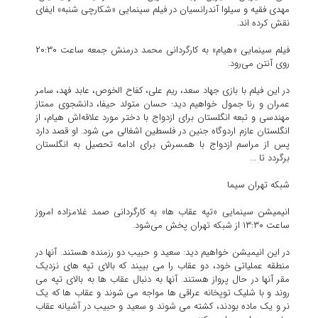
مهدی فقیه و سیلوا آندرانسیان در فیلم سینمایی «شکارچی شنبه» ایفای
نقش کرده اند.
فیلم سینمایی «هیام» به کارگردانی محمد درمنش جمعه ساعت ۲۰:۳۰
روی آنتن می‌رود.
در این فیلم با بازی جهاد سعد، ریم علی، کفاح الخوص، عابد فهد، سامر
عمران و رنا جمول خواهیم دید: حسان متولد حیفا، دانشجوی ممتاز
مهندسی و تبعه انگلستان برای ازدواج با دختر مورد علاقه‌اش هیام، از
انگلستان عازم اردوگاه جنین در فلسطین اشغالی می شود. او قصد دارد
پس از مراسم ازدواج با همسرش برای ادامه تحصیل به انگلستان
برگردد تا ...
شبکه تهران سیما
انیمیشن سینمایی «تپه عقاب ها» به کارگردانی صمد غلامزاده امروز
ساعت ۱۳:۳۰ از شبکه تهران پخش می‌شود.
در این انیمیشن خواهیم دید: سعید و حبیب دو رزمنده هستند. آنها در
منطقه عملیاتی خود، دو عقاب را می بییند که بالای تپه های نزدیک
مقر آنها در حال پرواز هستند. آنها به دنبال عقاب ها به بالای تپه می
روند و با شلیک توپخانه عراقی ها مواجه می شوند و عقاب ها که یک
نر و یک ماده بودند، کشته می شوند و سعید و حبیب در آشیانه عقاب