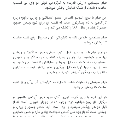
فیلم سینمایی «ارزش قدرت» به کارگردانی تونی نو وای لی امشب
ساعت ۱ بامداد از شبکه نمایش پخش می‌شود.
این فیلم با بازی آنتونیو کاساس، بنیتو استفانلی و چارلی براوو؛ درباره
کارآگاهی به نام پینکرتون است که نقشه ای برای ترور رئیس جمهور
جیمز گارفیلد در سال ۱۸۸۱ را کشف می کند و ...
فیلم سینمایی «کلاس 83» به کارگردانی آتول سابروال پنج شنبه ساعت
۱۳ پخش می‌شود.
در این فیلم با بازی بابی دئول، آنوپ سونی، جوی سنگوپتا و ویشال
پرادهان خواهیم دید: پلیس وظیفه شناسی در دستگیری و نابودی
اعضای یک باند خلاف به دلیل لو رفتن عملیاتش شکست می خورد. او
بعد از این ماجرا گویا به دلیل پیگیری های زیادش توسط مسئولین
بالاتر به یک پادگان آموزشی تبعید می شود و ...
فیلم سینمایی «عملیات قطب شمال» به کارگردانی گرا بوآل پنج شنبه
ساعت ۱۵ پخش می‌شود.
در این فیلم با بازی کایسا کورین آنتونسن، لارس آرِنتس هانسِن و
نیکولی کلِو بروژ خواهیم دید: جولیا، دختر نوجوان کم‌رویی است که از
قرار خواهر بزرگ‌تر سیندره و ایدا است. ایدا دختر جسور و پردل و
جرئتی است که باوجود سن کمش شجاعت زیادی دارد و حس حمایتی
زیادی نسبت به خواهر و برادرش می‌کند، وقتی ایدا و سیندره با