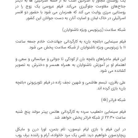
یک روستای مجاور با اسرائیل است که از حمله اسرائیلی ها به دیگر
جناح‌های مقاومت جلوگیری می‌کند. فیلم عروسی یک زوج را در
روستایی مرزی روایت می کند که همزمان می شود با حضور دو افسر
اسرائیلی در خاک لبنان و اسارت آنان به دست جوانان این کشور.
شبکه سلامت (زیرنویس ویژه ناشنوایان)
فیلم سینمایی «باغچه بان» به کارگردانی جهاندخت خادم جمعه ساعت
۱۱ با زیرنویس ویژه ناشنوایان از شبکه سلامت پخش می شود.
این فیلم ماجراهای باغچه بان از کودکی تا جوانی و میانسالی و سعی و
اهتمام او بر آموزش ناشنوایان به همراه همسر و دخترش به تصویر
کشانده می شود.
علی باقری، تبسم هاشمی و شهین نجف زاده در فیلم تلویزیونی «باغچه
بان» بازی کرده اند.
شبکه فراتر (4k)
فیلم سینمایی «تعقیب سرد» به کارگردانی هانس پیتر مولند پنج شنبه
ساعت ۲۲:۳۰ از شبکه فراتر پخش خواهد شد.
در این فیلم با بازی لیام نیسون، تام بتمن، لورا درن و مایکل
ریچاردسون خواهیم دید: نلس یک مرد خانواده، آرام و راننده برف روب