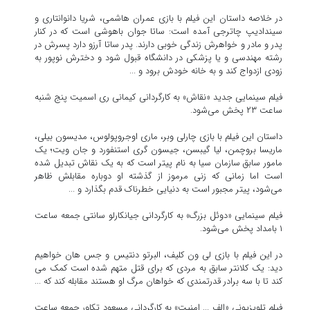
در خلاصه داستان این فیلم با بازی عمران هاشمی، شریا دانوانتاری و
سیندادیپ چاترجی آمده است: ساتا جوان باهوشی است که در کنار
پدر و مادر و خواهرش زندگی خوبی دارند. پدر ساتا آرزو دارد پسرش در
رشته مهندسی و یا پزشکی در دانشگاه قبول شود و دخترش نوپور به
زودی ازدواج کند و به خانه خودش برود و ...
فیلم سینمایی جدید «نقاش» به کارگردانی کیمانی ری اسمیت پنج شنبه
ساعت ۲۳ پخش می‌شود.
داستان این فیلم با بازی چارلی وبر، ماری اوجروپولوس، مدیسون بیلی،
ماریسا بروچمن، لیا گیبسن، جیسون گری استنفورد و جان ویت؛ یک
مامور سابق سازمان سیا به نام پیتر است که به یک نقاش تبدیل شده
است اما زمانی که زنی مرموز از گذشته او دوباره مقابلش ظاهر
می‌شود، پیتر مجبور است به دنیایی خطرناک قدم بگذارد و ...
فیلم سینمایی «دوئل بزرگ» به کارگردانی جیانکارلو سانتی جمعه ساعت
۱ بامداد پخش می‌شود.
در این فیلم با بازی لی ون کلیف، البرتو دنتیس و جس هان خواهیم
دید: یک کلانتر سابق به مردی که برای قتل متهم شده است کمک می
کند تا با سه برادر قدرتمندی که خواهان مرگ او هستند مقابله کند که ...
فیلم تلویزیونی «الف ... امنیت» به کارگردانی مسعود تکاور جمعه ساعت