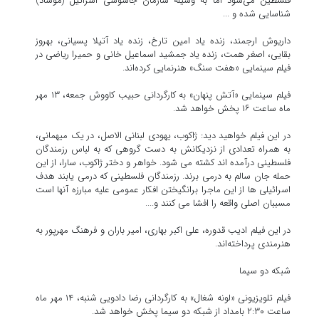
فلسطین می‌شود اما به وسیله سازمان جاسوسی اسرائیل (موساد)
شناسایی شده و ...
داریوش ارجمند، زنده یاد امین تارخ، زنده یاد آتیلا پسیانی، بهروز
بقایی، اصغر همت، زنده یاد جمشید اسماعیل خانی و حمیرا ریاضی در
فیلم سینمایی «هفت سنگ» هنرنمایی کرده‌اند.
فیلم سینمایی «آتش پنهان» به کارگردانی حبیب کاووش جمعه، ۱۳ مهر
ماه ساعت ۱۶ پخش خواهد شد.
در این فیلم خواهید دید: ژاکوب، یهودی لبنانی الاصل، در یک میهمانی،
به همراه تعدادی از نزدیکانش به دست گروهی که به لباس رزمندگان
فلسطینی درآمده اند کشته می شود. خواهر و دختر ژاکوب، سارا، از این
حمله جان سالم به درمی برند. رزمندگان فلسطینی که درمی یابند هدف
اسرائیلی ها از این ماجرا برانگیختن افکار عمومی علیه مبارزه آنها است
مسببان اصلی واقعه را افشا می کنند و....
در این فیلم ادیب قدوره، علی اکبر بهاری، امیر باران و فرهنگ مهرپور به
هنرمندی پرداخته‌اند.
شبکه دو سیما
فیلم تلویزیونی «لونه شغال» به کارگردانی رضا دادویی شنبه، ۱۴ مهر ماه
ساعت ۲:۳۰ بامداد از شبکه دو سیما پخش خواهد شد.