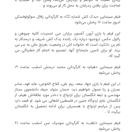
لجاجت برای یافتن پدرشان به محل کار او می‌روند و ...
فیلم سینمایی «یدک کش شماره 22» به کارگردانی رافال سوکولوفسکی
امروز ساعت ۱۷ پخش می‌شود.
این فیلم با بازی آرون آشمور، برایان جی. اسمیت، کانیه چیوهن و
رائول مکس تروجیو؛ درباره یک راننده یدک کش شریف و درستکار به
نام بن دانکرت است که خانواده اش در وضعیت بغرنج مالی به سر می
برند. او برای تامین مایحتاج آنها، تصمیم به انجام کار خطرناکی می
گیرد که...
فیلم سینمایی «هیام» به کارگردانی محمد درمنش امشب ساعت ۱۹
پخش می‌شود.
در این فیلم با بازی جهاد سعد، ریم علی، کفاح الخوص، عابد فهد، سامر
عمران و رنا جمول خواهیم دید: حسان متولد حیفا، دانشجوی ممتاز
مهندسی و تبعه انگلستان برای ازدواج با دختر مورد علاقه‌اش هیام، از
انگلستان عازم اردوگاه جنین در فلسطین اشغالی می شود. او قصد دارد
پس از مراسم ازدواج با همسرش برای ادامه تحصیل به انگلستان
برگردد تا ...
فیلم سینمایی «تقلب» به کارگردانی سومیک سن امشب ساعت ۲۱
پخش می‌شود.