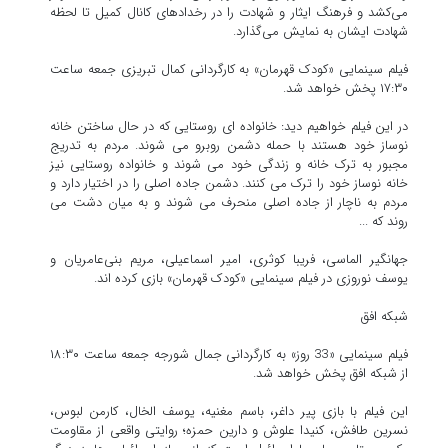
می‌کشد و فرهنگ ایثار و شهادت را در رخدادهای کانال کمیل تا لحظه
شهادت ایشان به نمایش می‌گذارد.
فیلم سینمایی «کودک قهرمان» به کارگردانی کمال تبریزی جمعه ساعت
۱۷:۳۰ پخش خواهد شد.
در این فیلم خواهیم دید: خانواده ای روستایی که در حال ساختن خانه
نوساز خود هستند با حمله دشمن روبرو می شوند. مردم به تدریج
مجبور به ترک خانه و زندگی خود می شوند و خانواده روستایی نیز
خانه نوساز خود را ترک می کنند. دشمن جاده اصلی را در اختیار دارد و
مردم به ناچار از جاده اصلی منحرف می شوند و به میان دشت می
روند که ...
جهانگیر الماسی، فریبا کوثری، امیر اسماعیلی، مریم بنی‌عامریان و
یوسف نوروزی در فیلم سینمایی «کودک قهرمان» بازی کرده اند.
شبکه افق
فیلم سینمایی «33 روز» به کارگردانی جمال شورجه جمعه ساعت ۱۸:۳۰
از شبکه افق پخش خواهد شد.
این فیلم با بازی پیر داغر، باسم مغنیه، یوسف الخال، کارمن لبوس،
نسرین طافش، کنیدا علوش و دارین حمزه؛ روایتی واقعی از مقاومت