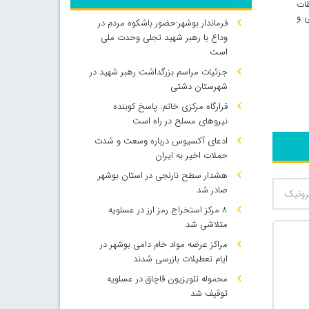
قات
ی و
فرماندار بوشهر:حضور باشکوه مردم در
وداع با رهبر شهید تجلی وحدت ملی
است
جزئیات مراسم بزرگداشت رهبر شهید در
شهرستان دشتی
قرارگاه مرکزی خاتم: پاسخ کوبنده
نیروهای مسلح در راه است
ادعای آکسیوس درباره وسعت و شدت
حملات اخیر به ایران
هشدار سطح نارنجی در استان بوشهر
صادر شد
۸ مرکز استخراج رمز ارز در عسلویه
متلاشی شد
مراکز عرضه مواد خام دامی بوشهر در
ایام تعطیلات بازرسی شدند
محموله تلویزیون قاچاق در عسلویه
توقیف شد