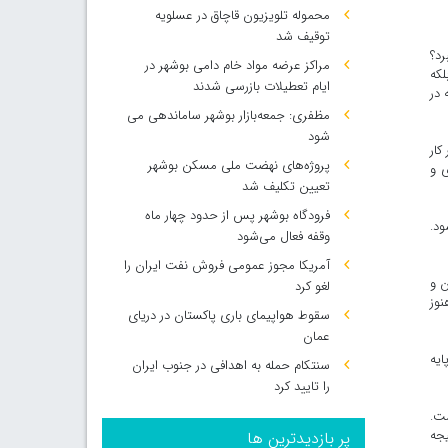
محموله تلویزیون قاچاق در عسلویه
توقیف شد
رد؟
مراکز عرضه مواد خام دامی بوشهر در
لکه
ایام تعطیلات بازرسی شدند
 در
مظفری: جمعه‌بازار بوشهر ساماندهی می‌
شود
کار
پروژه‌های نهضت ملی مسکن بوشهر
ی و
تعیین تکلیف شد
فرودگاه بوشهر پس از حدود چهار ماه
شود.
وقفه فعال می‌شود
آمریکا مجوز عمومی فروش نفت ایران را
ن و
لغو کرد
نوز
سقوط هواپیمای باری پاکستان در دریای
عمان
ایه
سنتکام حمله به اهدافی در جنوب ایران
را تایید کرد
ست.
یجه
پر بازدیدترین ها