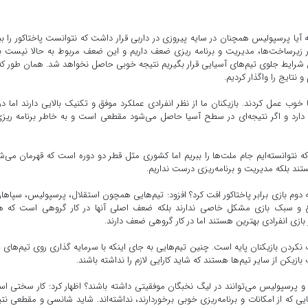
 آیا پرسپولیس همچنان در سایه پیروزی در داربی قرار داشت که نتوانست پاختاکور را بب
ا در زیرساخت‌ها، مدیریت و برنامه ریزی ضعف داریم و این ضعف مربوط به حالا نیست ب
شرایط جلوی تیم‌های آسیایی قرار بگیریم نتیجه خوبی حاصل نخواهد شد. همان طور که
نتایج را واگذار کردیم.
خوب عمل کردند. بازیکنان ما از نظر انفرادی عملکرد موفق و تکنیک بالایی دارند اما در 
رد و اگر نتیجه‌ای در سطح آسیا حاصل می‌شود مقطعی است و به خاطر برنامه ریز
ال خاطرنشان کرد: بیش از ۴۰ سال است که نتوانسته‌ایم جام ملت‌ها را ببریم اما کشوری مثل قطر دو دوره است که قهرمان می‌
ند بلکه مدیریت و برنامه‌ریزی درست نداریم.
م بازی برابر پاختاکور افت کرد؟ افزود: تیم‌هایی همچون استقلال، پرسپولیس، سپاها
ر نوع و سبک بازی مشکل خاصی ندارند بلکه ضعف اصلی آنها در کار گروهی است که ه
در بازی انفرادی بهترین هستند اما در کار گروهی ضعف دارند.
کردن بازیکنان پایه است. چنین تیم‌هایی به جای اینکه با سرمایه گذاری روی تیم‌های پ
بازیکن از سایر تیم‌ها هستند که شاید کارایی لازم را نداشته باشند.
 پرسپولیس می‌توانند در لیگ نخبگان موفقیتی داشته باشند؟ اظهار کرد: کار سختی ا
ایی که از امکانات و برنامه‌ریزی خوبی برخوردارند، نداشته‌اند. شاید شانسی و مقطعی نت