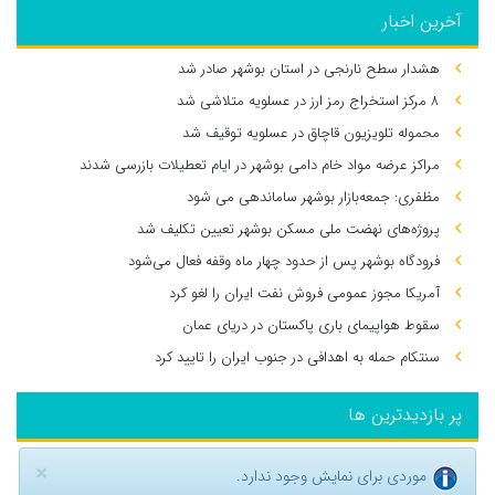
آخرین اخبار
هشدار سطح نارنجی در استان بوشهر صادر شد
۸ مرکز استخراج رمز ارز در عسلویه متلاشی شد
محموله تلویزیون قاچاق در عسلویه توقیف شد
مراکز عرضه مواد خام دامی بوشهر در ایام تعطیلات بازرسی شدند
مظفری: جمعه‌بازار بوشهر ساماندهی می‌ شود
پروژه‌های نهضت ملی مسکن بوشهر تعیین تکلیف شد
فرودگاه بوشهر پس از حدود چهار ماه وقفه فعال می‌شود
آمریکا مجوز عمومی فروش نفت ایران را لغو کرد
سقوط هواپیمای باری پاکستان در دریای عمان
سنتکام حمله به اهدافی در جنوب ایران را تایید کرد
پر بازدیدترین ها
×
موردی برای نمایش وجود ندارد.