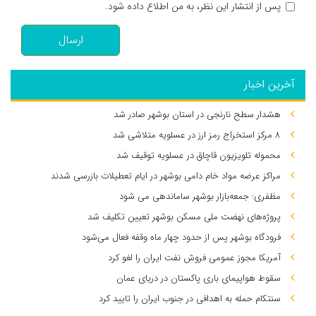
پس از انتشار این نظر، به من اطلاع داده شود.
ارسال
آخرین اخبار
هشدار سطح نارنجی در استان بوشهر صادر شد
۸ مرکز استخراج رمز ارز در عسلویه متلاشی شد
محموله تلویزیون قاچاق در عسلویه توقیف شد
مراکز عرضه مواد خام دامی بوشهر در ایام تعطیلات بازرسی شدند
مظفری: جمعه‌بازار بوشهر ساماندهی می‌ شود
پروژه‌های نهضت ملی مسکن بوشهر تعیین تکلیف شد
فرودگاه بوشهر پس از حدود چهار ماه وقفه فعال می‌شود
آمریکا مجوز عمومی فروش نفت ایران را لغو کرد
سقوط هواپیمای باری پاکستان در دریای عمان
سنتکام حمله به اهدافی در جنوب ایران را تایید کرد