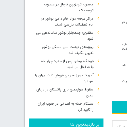
محموله تلویزیون قاچاق در عسلویه
توقیف شد
مراکز عرضه مواد خام دامی بوشهر در
در
ایام تعطیلات بازرسی شدند
مظفری: جمعه‌بازار بوشهر ساماندهی می‌
شود
صول
پروژه‌های نهضت ملی مسکن بوشهر
نفت
تعیین تکلیف شد
فرودگاه بوشهر پس از حدود چهار ماه
اهد
وقفه فعال می‌شود
آمریکا مجوز عمومی فروش نفت ایران را
فیت
لغو کرد
سقوط هواپیمای باری پاکستان در دریای
عمان
سنتکام حمله به اهدافی در جنوب ایران
را تایید کرد
پر بازدیدترین ها