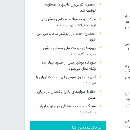
محموله تلویزیون قاچاق در عسلویه
توقیف شد
یار
مراکز عرضه مواد خام دامی بوشهر در
 هم
ایام تعطیلات بازرسی شدند
 سر
مظفری: جمعه‌بازار بوشهر ساماندهی می‌
شود
ومی
پروژه‌های نهضت ملی مسکن بوشهر
ای کذاب
تعیین تکلیف شد
فرودگاه بوشهر پس از حدود چهار ماه
 با
وقفه فعال می‌شود
گان
یان
آمریکا مجوز عمومی فروش نفت ایران را
لغو کرد
سقوط هواپیمای باری پاکستان در دریای
اهی
عمان
دا
ازه
سنتکام حمله به اهدافی در جنوب ایران
را تایید کرد
 حل
 به
پر بازدیدترین ها