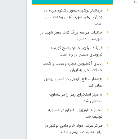
 به
فرماندار بوشهر:حضور باشکوه مردم در
وداع با رهبر شهید تجلی وحدت ملی
است
جزئیات مراسم بزرگداشت رهبر شهید در
شهرستان دشتی
قرارگاه مرکزی خاتم: پاسخ کوبنده
نیروهای مسلح در راه است
ادعای آکسیوس درباره وسعت و شدت
حملات اخیر به ایران
هشدار سطح نارنجی در استان بوشهر
صادر شد
۸ مرکز استخراج رمز ارز در عسلویه
متلاشی شد
محموله تلویزیون قاچاق در عسلویه
توقیف شد
مراکز عرضه مواد خام دامی بوشهر در
ایام تعطیلات بازرسی شدند