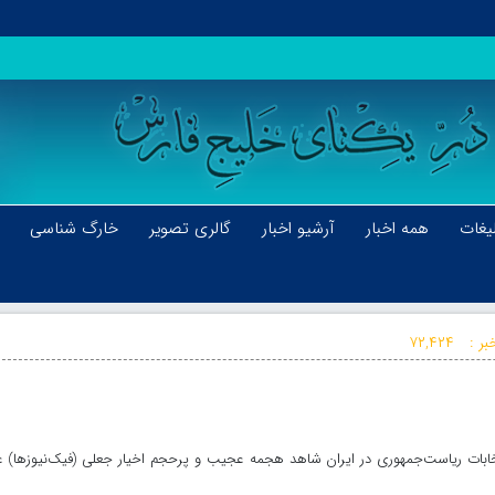
یغات
همه اخبار
آرشیو اخبار
گالری تصویر
خارگ شناسی
بر :
۷۲,۴۲۴
نتخابات ریاست‌جمهوری در ایران شاهد هجمه عجیب و پرحجم اخیار جعلی (فیک‌نیوزها) ع