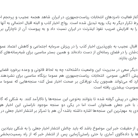
ز آغاز فعالیت نامزدهای انتخابات ریاست‌جمهوری در ایران شاهد هجمه عجیب و پرحجم اخ
 تکرار دیگر به یک رویه تبدیل شده است. رواج اخبار کذب و البته اقبال احتمالی به آنها
را به افزایش ضریب نفوذ اینترنت در ایران نسبت داد و به پیوست آن از ناچارگی بر
قبال عجیب به باورپذیری اخبار کذب را در ریزش سرمایه اجتماعی و کاهش اعتماد عم
جست‌وجو کرد؛ این‌که احتمالا رسانه‌های رسمی آرام‌آرام مرجعیت‌شان را در فضای رسانه‌‎ای از دست داده‌اند و همین بستر مناسبی برای شبه‌رسانه‌ه
اری بتازند.
 دیگر سعی در مدیریت این وضعیت داشته‌اند؛ چه به لحاظ قانونی و وعده برخورد قضایی
زایش آگاهی عمومی. انتخابات ریاست‌جمهوری هم عموما بزنگاه مناسبی برای نشردهند
ارد که می‌تواند همچون یک نورافکن بر صحت اخبار عمل کند؛ سنجه‌هایی که عموما م
 عمومیت بیشتری یافته است.
ی در پیش گرفته شده تا بتوانند به‌نوعی این سنجه‌ها را ناکارآمد کنند. به‌ شکلی که گ
 خبر جعلی همخوان است اما در یکی دو سنجه موجود ناراستی این اخبار هوی
ه مهم‌ترین این سنجه‌ها اشاره داشته باشد؛ آن هم با تمرکز بر انتشار اخبار جعلی در ب
 از حقیقت خبر این موضوع باشد که باید چالش انتشار اخبار جعلی را به شکلی بنیادین
ها یا داده‌کاوی آماری یا حتی راستی‌آزمایی پس از انتشار خبر که از راه رسمیت‌بخشی