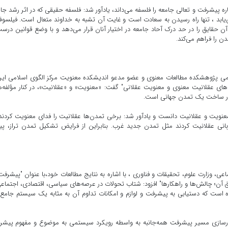
اه چاره پیشرفت و تعالی جامعه را فلسفه می‌داند، یادآور شد: فلسفه حقیقی که در اثر رشد جا
‌یابد ، تنها راه رسیدن به سعادت است و غایت آن تشبه به خداوند متعال است. فیلسوف
آن حقایق را در حد درک آحاد جامعه در اختیار آنان قرار می‌دهد و با وضع قوانین درس
را فراهم می‌کند.
می پژوهشکده مطالعات معنوی و عضو مدعو اندیشکده معنویت مرکز الگوی اسلامی ایر
ی عقلانیت معنوی و معنویت عقلانی" گفت: «معنویت» و «عقلانیت»، در کنار مؤلفه‌
ه در ساخت یک تمدن جهانی است.
نویت و عقلانیت دانست و یادآور شد: برخی تمدن‌ها عقلانیت را فدای معنویت کردند،
انی عقلانیت کردند مثل تمدن جدید غرب. بنابراین از فرایض تشکیل تمدن تراز، پی
ی، وزارت علوم، تحقیقات و فناوری ، با اشاره به نتایج مطالعات خود،با عنوان "پیشرفت 
 آن؛ چالش‌ها و راهکارها" افزود: شتاب تحولات در عرصه‌های سیاسی، اقتصادی، اجتماع
ست که دستیابی به پیشرفت و لوازم و امکانات تداوم آن به ‌مثابه یک سیستم جامع
وارسازی مسیر پیشرفت همه‌جانبه به ‌واسطه رویکرد سیستمی به موضوع و مفهوم پیش