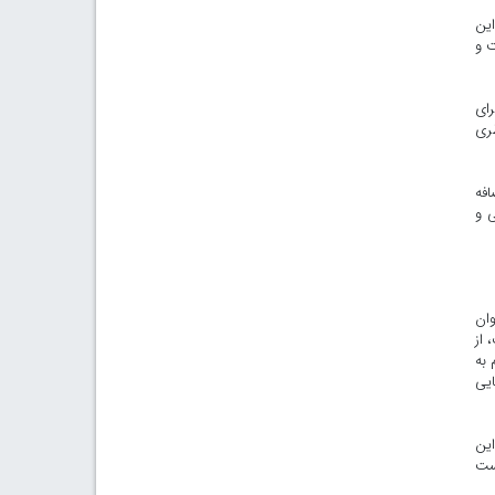
این
ت و
رای
ظری
فه
ی و
وان
 از
 به
ایی
این
نست