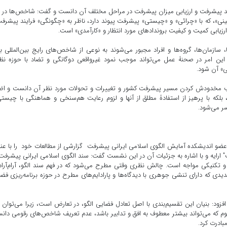
ند پیشرفت و ارزیابی میزان پیشرفت در مراحل مختلف آن دانست و گفت: شاخص‌ها در 
ینی»، که با «چرائی» و «چیستی» پیشرفت پیوند دارد، ناظر به «چگونگی» فرایند پیشرف
ه ارزیابی کمیت و کیفیت بروندادهای مورد انتظار و «کارآمدی» است.
سازمان‌ها، گروه‌ها و افراد مجبور می‌شوند به نوعی از شاخص‌های رایج بین‌المللی ب
 این امر در صحنۀ عمل می‌تواند موجب نمود غیرواقعی دوگانگی‌ و تضاد با حوزه ن
 آن ‌شود.
 مخدودش کردن مسیر پیشرفت کشور و تغییرات و تحولات مورد نظر آن دانست و اضا
بلکه با پرهیز از استفادۀ مطلق از آنها و لزوم رعایت هم‌سنخی و هماهنگی با چیست
ر می‌شود.
ضو اندیشکده آمایش الگوی اسلامی ایرانی پیشرفت گزارشی از مطالعات خود را با عن
ارایه و با اشاره به جزئیات آن در این نشست گفت: سند الگوی اسلامی ایرانی پیشرفت،
 تکنیکی مواجه است. چالش نظری وقتی مطرح می‌شود که در فهم سند الگو، آرام‌آرام
دیدی که دارای تنشی جوهری با دیدگاه‌ها و پارادایم‌های مطرح در حوزه برنامه‌ریزی فض
زود: بنیان این تقسیم‌بندی با اصل تعادل فضایی الگو، در تعارض است، زیرا می‌توان 
م که می‌تواند بیشتر معطوف به افق و تدابیر باشد، عدم تعریف شاخص‌های رقومی دا
مبادرت کرد.