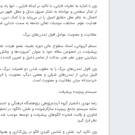
وی با اشاره به نظرات فارابی، با تاکید بر اینکه فارابی ، تنها ر
از تفکر سطحی و عوامانه به تفکر عمیق، مدلل و معلل ظهور می
اتصال به عالم عقل حقایق اصیل را در می‌یابد و با کمک دین، 
هدایت علوم مختلف، موجبات تعالی جامعه به سمت خدایی شدن 
عقلانیت و معنویت عوامل افول تمدن‌های بزرگ
مسلم گریوانی، استاد سطوح عالی حوزه علمیه، عضو هیئت عل
پیشرفت، در خصوص مقاله خود با عنوان "ضرورت‌ها و چالش‌ها
بنیادینی چون علم، هنر، عدالت از عناصر دخیل و تعیین کنند
وی افول تمدن‌های بزرگ را به مغلوب شدن دو فضیلت بزرگِ مع
قبیل برخی از تمدن‌های شرقی و بعضی دیگر، معنویت را قرب
خردمندانه میان عقلانیت و معنویت است.
سیستم پیچیده پیشرفت
رضا مهدی دانشیار گروه آینده‌پژوهی پژوهشگاه فرهنگی و اجتماع
مثابه سیستم جامع پیچیده سازگارشونده و نقش «الگو» در تحقق
فناوری و رقابت فشرده الگوهای پیشرفت و توسعه موجب شده ا
نظر قرار گیرد.
وی تاکید کرد: نقش و شانس کلیدی الگو در ریل‌گذاری و هم