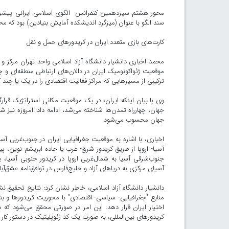
محور هشتم سیزدهمین کنفرانس الگوی اسلامی ایرانی پیشرف
سند الگو با عنوان (میزگرد اندیشکده آمایش بنیادین) بود که محق
کارت‌های بازی متعدد ایران در کریدورهای حمل و نقل
محمد اخباری دانشیار دانشگاه آزاد اسلامی واحد تهران مرکز و
موقعیت ژئواکونومیک ایران در دالان‌های ارتباطی منطقه‌ای و جه
ترکیبی از مسیرهایی که مراکز فعالیت اقتصادی را در یک یا چند 
وی با بیان اینکه ایران، در یک موقعیت مکانی استراتژیک قرار
جهان، چهارراه تمدن‌ها شناخته ‌می‌شد، ادامه داد: امروزه نیز
جهان محسوب ‌می‌شود.
اخباری، با اشاره به موقعیت جغرافیایی ایران در جنوب‌غربی آس
آسیا- اروپا از طریق کریدور شرق- غرب یا جاده ابریشم نوین، پی
جنوب‌شرقی آسیا به شمال‌غربی اروپا در کریدور جنوبی آسیا
آسیای مرکزی به دریاهای آزاد و خلیج‌فارس در توافق‌نامه عشق‌آ
دانشیار دانشگاه آزاد اسلامی، خاطر نشان کرد: نتایج تحقیق 
منابع "جغرافیایی- سیاسی- اقتصادی" با محوریت کریدورها و بند
اختیار ایران قرار دهد. این امر در صورتی محقق می‌شود که
کریدورهای بین‌المللی، به صورت یک کد ژئوپلیتیک در دستور کار