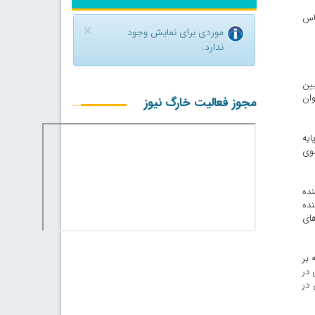
اس
×
موردی برای نمایش وجود
ندارد.
یین
وان
مجوز فعالیت خارگ نیوز
ایه
سوی
نده
نده
های
 بر
 در
 در