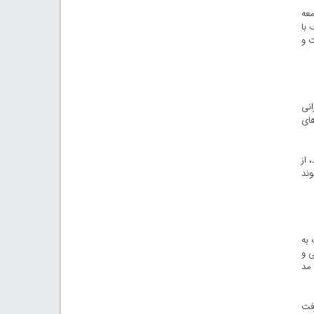
معه
 با
ت و
انی
های
 از
وند
به‌
ی و
 مد
رفت