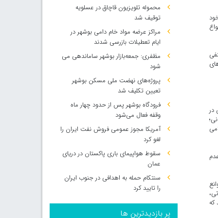
محموله تلویزیون قاچاق در عسلویه
خود
توقیف شد
واع
مراکز عرضه مواد خام دامی بوشهر در
ایام تعطیلات بازرسی شدند
نفی
مظفری: جمعه‌بازار بوشهر ساماندهی می‌
های
شود
پروژه‌های نهضت ملی مسکن بوشهر
تعیین تکلیف شد
فرودگاه بوشهر پس از حدود چهار ماه
 در
وقفه فعال می‌شود
ی؛
امی
آمریکا مجوز عمومی فروش نفت ایران را
لغو کرد
سقوط هواپیمای باری پاکستان در دریای
عدم
عمان
سنتکام حمله به اهدافی در جنوب ایران
نع
را تایید کرد
تی،
 که
پر بازدیدترین ها