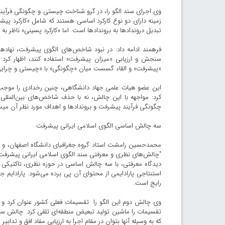
وی اجرای سند الگو را، در گرو شناخت چیستی و چگونگی فرآی
زمینه دارای دو نوع کارکرد اساسی هستند که شامل «کارکرد پیش
تبدیل‌ دروندادها به بروندادها است. اما «کارکرد پسینی» ناظر ب
فرهمند ادامه داد: در نبود شاخص‌های الگوی پیشرفت، نهادها، 
سنجش و ارزیابی «میزان پیشرفت» استفاده کنند، اظهار کرد:
«پیشرفت» و القاء گسست میان «چگونگی» با «چیستی و چرایی»
این عضو هیات علمی جهاد دانشگاهی، چنین رخدادی را موجب
کرد: مواجهه با این چالش، نه با حذف شاخص‌های بین‌المللی، 
چگونگی فرآیند پیشرفت و بروندادها و اهداف مورد نظر آن میس
سه چالش‌ اساسی الگوی اسلامی ایرانی پیشرفت
محمدحسین رامشت استاد گروه جغرافیای دانشگاه اصفهان، و ع
"چالش‌های نظری و معرفتی سند الگوی اسلامی ایرانی پیشرفت" 
دیدگاه معرفتی، با سه چالش اساسی در حوزه نظری، تاکتیکی و
استنتاجی پارادایمی از محتوای آن پی برده می‌شود. پارادایم ج
رایج است.
وی چالش دوم این الگو را تقسیمات فعلی کشور عنوان کرد و اف
تقسیمات را ماشین تولید تبعیض منطقه‌ای تلقی کرد. چالش سو
که به ‌وسیله آنها بتوان در مقام اجرا به ارزیابی مفاد افق و تدابیر 