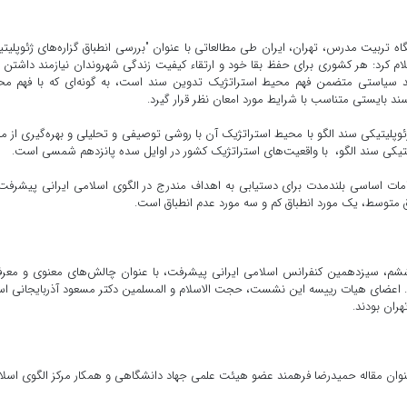
 تربیت مدرس، تهران، ایران طی مطالعاتی با عنوان "بررسی انطباق گزاره‌های ژئوپلیت
گو با موقعیت اقدام راهبردی ایران در سرآغاز قرن 15" اعلام کرد: هر کشوری برای حفظ بقا خود و ارتقاء کیفیت زندگی شهروندان نیازمند داش
د سیاستی متضمن فهم محیط استراتژیک تدوین سند است، به گونه‌ای که با فهم مح
د بایستی متناسب با شرایط مورد امعان نظر قرار گیرد.
ئوپلیتیکی سند الگو با محیط استراتژیک آن با روشی توصیفی و تحلیلی و بهره‌گیری از من
پلیتیکی سند الگو، با واقعیت‌های استراتژیک کشور در اوایل سده پانزدهم شمسی است.
دامات اساسی بلندمدت برای دستیابی به اهداف مندرج در الگوی اسلامی ایرانی پیشرفت،
اق متوسط، یک مورد انطباق کم و سه مورد عدم انطباق است.
 ششم، سیزدهمین کنفرانس اسلامی ایرانی پیشرفت، با عنوان چالش‌های معنوی و معر
. اعضای هیات رییسه این نشست، حجت الاسلام و المسلمین دکتر مسعود آذربایجانی اس
هران بودند.
نوان مقاله حمیدرضا فرهمند عضو هیئت علمی جهاد دانشگاهی و همکار مرکز الگوی اسل