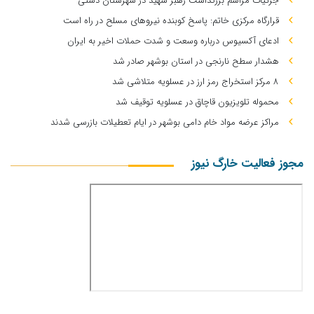
جزئیات مراسم بزرگداشت رهبر شهید در شهرستان دشتی
قرارگاه مرکزی خاتم: پاسخ کوبنده نیروهای مسلح در راه است
ادعای آکسیوس درباره وسعت و شدت حملات اخیر به ایران
هشدار سطح نارنجی در استان بوشهر صادر شد
۸ مرکز استخراج رمز ارز در عسلویه متلاشی شد
محموله تلویزیون قاچاق در عسلویه توقیف شد
مراکز عرضه مواد خام دامی بوشهر در ایام تعطیلات بازرسی شدند
مجوز فعالیت خارگ نیوز