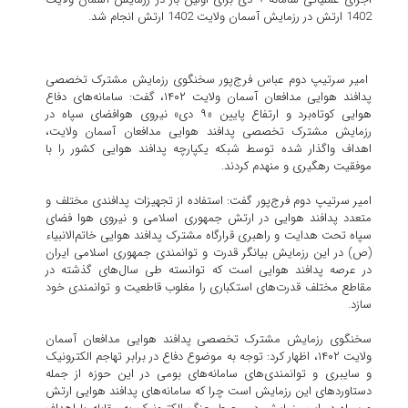
1402 ارتش در رزمایش آسمان ولایت 1402 ارتش انجام شد.
امیر سرتیپ دوم عباس فرج‌پور سخنگوی رزمایش مشترک تخصصی
پدافند هوایی مدافعان آسمان ولایت ۱۴۰۲، گفت: سامانه‌های دفاع
هوایی کوتاه‌برد و ارتفاع پایین «۹ دی» نیروی هوافضای سپاه در
رزمایش مشترک تخصصی پدافند هوایی مدافعان آسمان ولایت،
اهداف واگذار شده توسط شبکه یکپارچه پدافند هوایی کشور را با
موفقیت رهگیری و منهدم کردند.
امیر سرتیپ دوم فرج‌پور گفت: استفاده از تجهیزات پدافندی مختلف و
متعدد پدافند هوایی در ارتش جمهوری اسلامی و نیروی هوا فضای
سپاه تحت هدایت و راهبری قرارگاه مشترک پدافند هوایی خاتم‌الانبیاء
(ص) در این رزمایش بیانگر قدرت و توانمندی جمهوری اسلامی ایران
در عرصه پدافند هوایی است که توانسته طی سال‌های گذشته در
مقاطع مختلف قدرت‌های استکباری را مغلوب قاطعیت و توانمندی خود
سازد.
سخنگوی رزمایش مشترک تخصصی پدافند هوایی مدافعان آسمان
ولایت ۱۴۰۲، اظهار کرد: توجه به موضوع دفاع در برابر تهاجم الکترونیک
و سایبری و توانمندی‌های سامانه‌های بومی در این حوزه از جمله
دستاوردهای این رزمایش است چرا که سامانه‌های پدافند هوایی ارتش