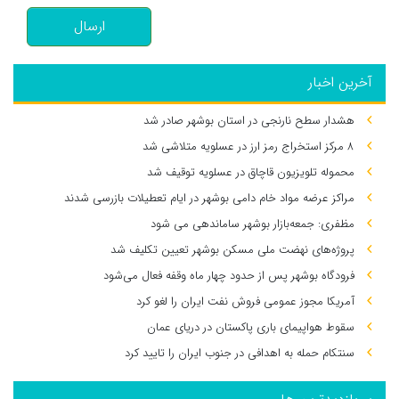
ارسال
آخرین اخبار
هشدار سطح نارنجی در استان بوشهر صادر شد
۸ مرکز استخراج رمز ارز در عسلویه متلاشی شد
محموله تلویزیون قاچاق در عسلویه توقیف شد
مراکز عرضه مواد خام دامی بوشهر در ایام تعطیلات بازرسی شدند
مظفری: جمعه‌بازار بوشهر ساماندهی می‌ شود
پروژه‌های نهضت ملی مسکن بوشهر تعیین تکلیف شد
فرودگاه بوشهر پس از حدود چهار ماه وقفه فعال می‌شود
آمریکا مجوز عمومی فروش نفت ایران را لغو کرد
سقوط هواپیمای باری پاکستان در دریای عمان
سنتکام حمله به اهدافی در جنوب ایران را تایید کرد