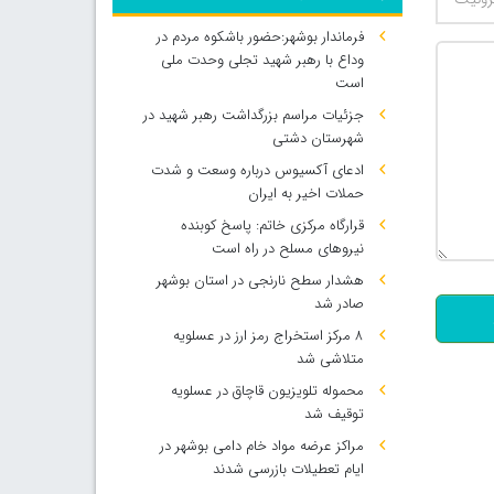
فرماندار بوشهر:حضور باشکوه مردم در
وداع با رهبر شهید تجلی وحدت ملی
است
جزئیات مراسم بزرگداشت رهبر شهید در
شهرستان دشتی
ادعای آکسیوس درباره وسعت و شدت
حملات اخیر به ایران
قرارگاه مرکزی خاتم: پاسخ کوبنده
500
نیروهای مسلح در راه است
هشدار سطح نارنجی در استان بوشهر
صادر شد
۸ مرکز استخراج رمز ارز در عسلویه
متلاشی شد
محموله تلویزیون قاچاق در عسلویه
توقیف شد
مراکز عرضه مواد خام دامی بوشهر در
ایام تعطیلات بازرسی شدند