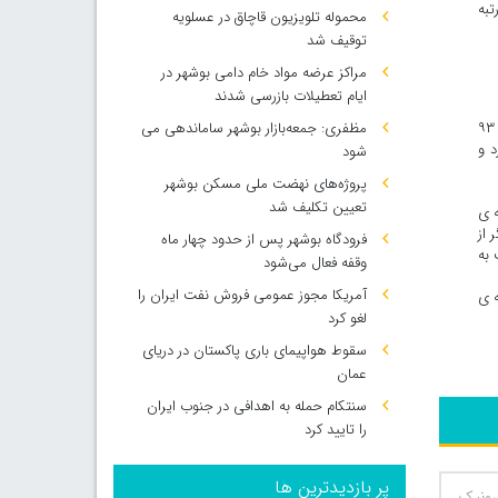
تبه
محموله تلویزیون قاچاق در عسلویه
توقیف شد
مراکز عرضه مواد خام دامی بوشهر در
ایام تعطیلات بازرسی شدند
قرارگرفتن فرمانداری بوشهر دراین جایگاه با احتساب شاخص های مورد نظر آن وزارتخانه در مجموع با اختصاص ۹۱۱ امتیاز از کل ۱۰۰۰ امتیاز کارکردی و ۹۳
مظفری: جمعه‌بازار بوشهر ساماندهی می‌
د و
شود
پروژه‌های نهضت ملی مسکن بوشهر
تعیین تکلیف شد
ه ی
 از
فرودگاه بوشهر پس از حدود چهار ماه
 به
وقفه فعال می‌شود
آمریکا مجوز عمومی فروش نفت ایران را
ه ی
لغو کرد
سقوط هواپیمای باری پاکستان در دریای
عمان
سنتکام حمله به اهدافی در جنوب ایران
را تایید کرد
پر بازدیدترین ها