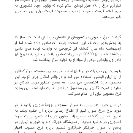
کیلوگرم مرغ را ۷۸ هزار تومان اعلام کرده که وزارت جهاد کشاورزی به
جای اعلام قیمت مصوب از تعیین محدوده قیمت برای این محصول
خبر می‌دهد.
گوشت مرغ مصرفی در کشورمان از کالاهای یارانه ای است که سال‌ها
به بخش‌های مختلف این صنعت یارانه اختصاص داده شده اما از
اردیبهشت ماه سال گذشته ارز ترجیحی به واردات نهاده های دامی
برداشته شد و ارز 28500 تومانی اختصاص یافت و حتی به تدریج ارز
تالار اول وارداتی برخی از مواد اولیه تولید مرغ برداشته شد.
با وجود این تغییرات در نرخ ارز اختصاصی به این صنعت، مرغ کماکان
از ارز ارزان قیمتی استفاده می کند و در واقع کماکان برای تولید این
محصول یارانه اختصاص می یابد، به همین منظور دولت کماکان بر
تولید و قمیت گذاری این محصول در کشور نظارت دارد اما با این وجود
نرخ مصوبی برای آن اعلام نمی‌کند.
در سال جاری هر زمانی به سراغ مسئولان جهادکشاورزی رفتیم تا در
مورد نرخ مرغ سوال کنیم از اطلاع رسانی درباره آن طفره رفتند به
نحوی که روز گذشته حسن‌نژاد معاون تولیدات دامی وزارت جهاد
کشاورزی در حاشیه بازدید از نمایشگاه خوراک دام و طیور و آبزیان در
پاسخ به سوال خبرنگار خبرگزاری تسنیم درباره نرخ مصوب اظهار