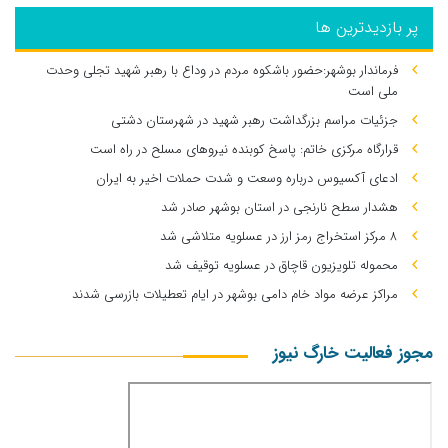
پر بازدیدترین ها
فرماندار بوشهر:حضور باشکوه مردم در وداع با رهبر شهید تجلی وحدت
ملی است
جزئیات مراسم بزرگداشت رهبر شهید در شهرستان دشتی
قرارگاه مرکزی خاتم: پاسخ کوبنده نیروهای مسلح در راه است
ادعای آکسیوس درباره وسعت و شدت حملات اخیر به ایران
هشدار سطح نارنجی در استان بوشهر صادر شد
۸ مرکز استخراج رمز ارز در عسلویه متلاشی شد
محموله تلویزیون قاچاق در عسلویه توقیف شد
مراکز عرضه مواد خام دامی بوشهر در ایام تعطیلات بازرسی شدند
مجوز فعالیت خارگ نیوز