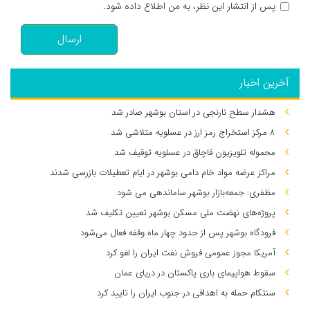
پس از انتشار این نظر، به من اطلاع داده شود.
ارسال
آخرین اخبار
هشدار سطح نارنجی در استان بوشهر صادر شد
۸ مرکز استخراج رمز ارز در عسلویه متلاشی شد
محموله تلویزیون قاچاق در عسلویه توقیف شد
مراکز عرضه مواد خام دامی بوشهر در ایام تعطیلات بازرسی شدند
مظفری: جمعه‌بازار بوشهر ساماندهی می‌ شود
پروژه‌های نهضت ملی مسکن بوشهر تعیین تکلیف شد
فرودگاه بوشهر پس از حدود چهار ماه وقفه فعال می‌شود
آمریکا مجوز عمومی فروش نفت ایران را لغو کرد
سقوط هواپیمای باری پاکستان در دریای عمان
سنتکام حمله به اهدافی در جنوب ایران را تایید کرد