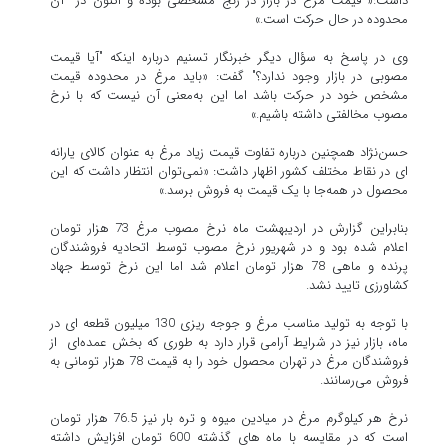
داشت:« قیمت مرغ در بازار در رنج مشخصی بوده و اکنون در آن
محدوده در حال حرکت است.»
وی در پاسخ به سؤال دیگر خبرنگار تسنیم درباره اینکه "آیا قیمت
مصوبی در بازار وجود ندارد؟" گفت: «باید مرغ در محدوده قیمت
مشخص خود در حرکت باشد اما این به‌معنی آن نیست که با نرخ
مصوب مخالفتی داشته باشیم.»
حسن‌نژاد همچنین درباره تفاوت قیمت زیاد مرغ به عنوان کالای یارانه
ای در نقاط مختلف کشور اظهار داشت: «نمی‌توان انتظار داشت که این
محصول در همه‌جا با یک قیمت به فروش برسد.»
بنابراین گزارش در اردیبهشت ماه نرخ مصوب مرغ 73 هزار تومان
اعلام شده بود و در شهریور نرخ مصوب توسط اتحادیه فروشندگان
پرنده و ماهی 78 هزار تومان اعلام شد اما این نرخ توسط جهاد
کشاورزی تایید نشد.
با توجه به تولید مناسب مرغ و جوجه ریزی 130 میلیون قطعه ای در
ماه، بازار نیز در شرایط آرامی قرار دارد به طوری که بخش عمده‌ای از
فروشندگان مرغ در تهران محصول خود را به قیمت 78 هزار تومانی به
فروش می‌رسانند.
نرخ هر کیلوگرم مرغ در میادین میوه و تره بار نیز 76.5 هزار تومان
است که در مقایسه با ماه های گذشته 600 تومان افزایش داشته