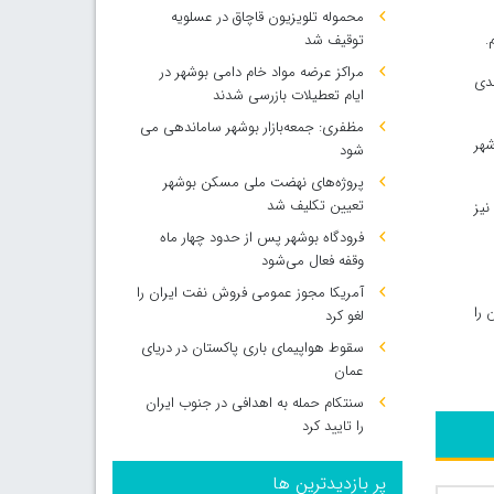
محموله تلویزیون قاچاق در عسلویه
.
توقیف شد
مراکز عرضه مواد خام دامی بوشهر در
جدی
ایام تعطیلات بازرسی شدند
مظفری: جمعه‌بازار بوشهر ساماندهی می‌
شهر
شود
پروژه‌های نهضت ملی مسکن بوشهر
تعیین تکلیف شد
نیز
فرودگاه بوشهر پس از حدود چهار ماه
وقفه فعال می‌شود
آمریکا مجوز عمومی فروش نفت ایران را
 را
لغو کرد
سقوط هواپیمای باری پاکستان در دریای
عمان
سنتکام حمله به اهدافی در جنوب ایران
را تایید کرد
پر بازدیدترین ها