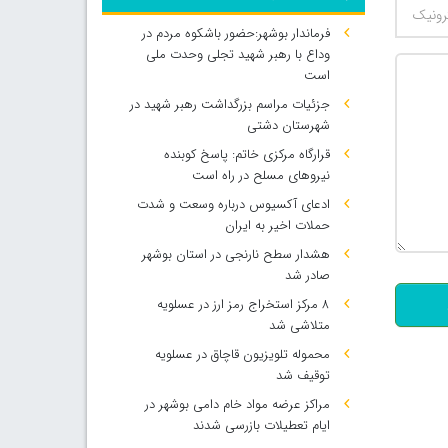
فرماندار بوشهر:حضور باشکوه مردم در
وداع با رهبر شهید تجلی وحدت ملی
است
جزئیات مراسم بزرگداشت رهبر شهید در
شهرستان دشتی
قرارگاه مرکزی خاتم: پاسخ کوبنده
نیروهای مسلح در راه است
ادعای آکسیوس درباره وسعت و شدت
حملات اخیر به ایران
500
هشدار سطح نارنجی در استان بوشهر
صادر شد
۸ مرکز استخراج رمز ارز در عسلویه
متلاشی شد
محموله تلویزیون قاچاق در عسلویه
توقیف شد
مراکز عرضه مواد خام دامی بوشهر در
ایام تعطیلات بازرسی شدند