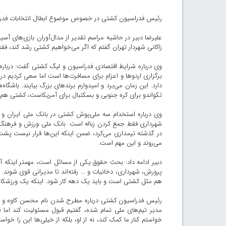
رئیس فدراسیون کشتی در خصوص موضوع ابطال انتخابات فدراسیو
علیرضا دبیر در حاشیه مراسم تقدیر از مدال‌آوران بازی‌های آسی
زاکانی شهردار تهران گفتم که اگر می‌خواهیم کشتی رشد کند، فقط ش
وی درباره شرایط اقتصادی فدراسیون و لیگ کشتی گفت: درباره
برگزاری اردوها و اعزام برای مسافرت‌ها است اما سعی کردیم در 
دارد. این زمان می‌برد و امیدوارم برندهای بزرگ بیایند. باشگا
تکواندو برای کره جنوبی و بسکتبال برای آمریکاست، کشتی هم
وی درباره استخدام سه ملی‌پوش کشتی در بانک ملی ایران و
شهرداری فقط جمع کردن زباله است. بانک ملی ورزش و فرهنگ د
در گذشته تیمداری می‌کرد، ضمن اینکه این‌ها قرار نیست پشت
می‌روند و این مهم است.
دبیر ادامه داد: بحث حقوق یکی از مسائل است، مهمتر اینکه آن
پرورش، شهرداری، دخانیات و ... رفته‌اند تا مدیرانی قوی شوند
هم مثل کشتی است و باید یک دهه کار شود. اینکه یک ورزشکار را صبح منصوب کن
رئیس فدراسیون کشتی درباره مطرح شدن نام محسن کاوه و موض
مدیر تیم‌های ملی تمام شده، گفتیم قبول مسئولیت کند اما 
خواستم کنار ما کمک کند، نه از او، بلکه از خیلی‌ها این را