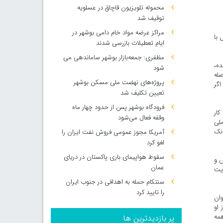
محموله تلویزیون قاچاق در عسلویه
توقیف شد
مراکز عرضه مواد خام دامی بوشهر در
 با
ایام تعطیلات بازرسی شدند
مظفری: جمعه‌بازار بوشهر ساماندهی می‌
ده،
شود
صله
پروژه‌های نهضت ملی مسکن بوشهر
اگر
تعیین تکلیف شد
فرودگاه بوشهر پس از حدود چهار ماه
کار
وقفه فعال می‌شود
ملی
انک
آمریکا مجوز عمومی فروش نفت ایران را
لغو کرد
سقوط هواپیمای باری پاکستان در دریای
ش و
عمان
ریت
سنتکام حمله به اهدافی در جنوب ایران
را تایید کرد
وان
 او
همه
پر بازدیدترین ها