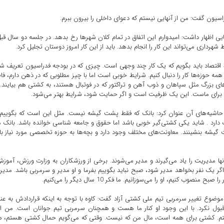
ن گفت: من از آنهایی نیستم که دعوای داخلی را بیرون ببرم.
ایی اظهار داشت: امیدوارم این اتفاق در تمام کلان شهرها رخ بدهد. در جلسه دو سال قبل
هرداری می‌تواند این کار را انجام بدهد. باید از این کار امروز دوستان تجلیل کرد.
 اقتصاد باید بگویم که یک کار چند وجهی است. چیزی که در بودجه فدراسیون تعریف ش
همه حوزه‌ها کار را دنبال کنیم. شرایط خوبی است اما با چیز مطلوبی که در ذهن دارم، فا
ه‌های بزرگ مثل سپاهان و ذوب آهن و تراکتور که در فوتبال هستند، به کشتی هم بیایند. 
 برای ماست. این یک ظرفیت است و اگر حمایت شود، شرایط بهتر می‌شود.
 حاشیه‌های آن عنوان کرد: بانک که فقط پشت گیشه نیست. مثل این است که بگوییم 
ارد . شاید یکی کشتی‌گیر خوبی باشد اما حقوق و جامعه شناسی خوانده باشد. بانک 
 گیشه بنشینند. معاونت‌های مختلف وجود دارد و بچه‌ها به حوزه تخصصی مورد نیاز ب
ها مدیریت را یاد می‌گیرند و مدیر می‌شوند. برخی از ورزشکاران به وزارت ورزش، آموز
. اگر یک نفر بخواهد مدیر شود، صبح نباید بگوییم بفرما و او مدیر و سرمربی باشد. مدی
یم، او را می‌سوزانیم. ما فکر 10 سال دیگر را می‌کنیم.
وع تغییر سرمربی تیم ملی کشتی آزاد گفت: کاوه با توجه به اینکه قراردادش به عن
قبول نکرد. با این وجود او کنار ما هست و همچنان سرمربی تیم جوانان است. من از
 خواستم. کشتی برای همه است، مال من که نیست. وقتی که می‌گویم حمال کشتی هستم، 