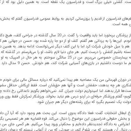
است. کشتی خیلی بزرگ است و فدراسیون یک نقطه است. به همین دلیل بود که از ک
یلم‌های فدراسیون از قدیم را بروزرسانی کردیم. به روابط عمومی فدراسیون گفتم که بخش‌
رای همه است.
وی درباره وضعیت جراحی حسن یزدانی گفت: شاید به خیلی از پزشکان بربخورد اما باید واقعیت را گفت. در 20 سال گذشته در جراحی کتف
م. این‌ها را به یزدانی هم گفتم. کتف او از دو جا پاره شده بود. حسن در جهانی هم که
هم با میل خودش شرکت کرد اما با این کتف دیگر نمی‌توانست ادامه بدهد. به همین د
سته باشیم کتفش را درست کنیم. هر جای دنیا لازم باشد، او را می‌فرستم. در گذشته که
مصدوم شدم، فدراسیون خرج مرا نداد، اما الان نفر چهارم را به بیمارستان خصوصی می‌بریم. من در 25 سالگی سوختم. به هر حال در المپیک 
داریم و امیدوارم اولین کسی باشد که عمل می‌کند و برگردد. هم ما دوست داشتیم در بازی‌های آسیایی شرکت کند
 در دوران قهرمانی من یک مصاحبه هم پیدا نمی‌کنید که درباره مسائل مالی برای خودم 
 ورزشکاری هر چه بدهند، حقشان است و آنها هم حق‌شان است. فقط ای‌کاش حداقل مش
الیست‌ها قرار بدهند اما امیدواریم دولت جبران کند. نمی‌خواهم بگویم ناعدالتی رخ داده؛ 
ویم؛ گفتم ورزشکار حرفه‌ای در اردو درس هم نباید بخواند. ورزشکار تمرکزش فقط روی و
 دولت یک تصمیم بگیرد که برای رشته‌های دیگر هم جبران شود.
طال انتخابات گفت: فعلا دادگاه بدوی است. این بحث هم وجود دارد که آیا آن داد
م و بخش حقوقی فدراسیون این موضوع را دنبال می‌کند. قوه قضاییه هم هر تصمیمی بگی
ه اعتراض به دادگاه تجدیدنظر داده‌ایم و محکم‌تر ورود پیدا می‌کنیم. هر کسی جای من ب
نبال آن هستند که من شلوغ کنم، در صورتی که من از آنهایی نیستم که دعوای داخلی