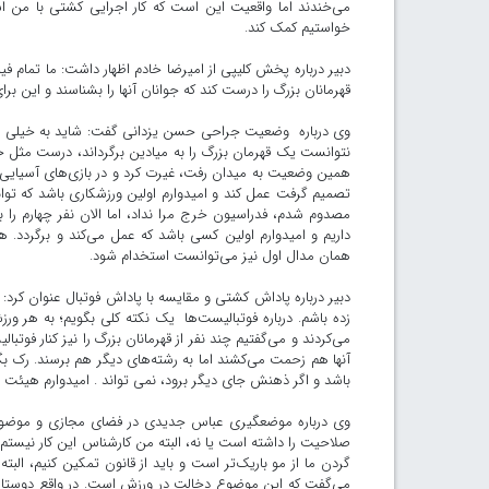
می‌خندند اما واقعیت این است که کار اجرایی کشتی با من 
خواستیم کمک کند.
دبیر درباره پخش کلیپی از امیرضا خادم اظهار داشت: ما تمام ف
قهرمانان بزرگ را درست کند که جوانان آنها را بشناسند و این ب
نتوانست یک قهرمان بزرگ را به میادین برگرداند، درست مثل خود
همین وضعیت به میدان رفت، غیرت کرد و در بازی‌های آسیایی 
تصمیم گرفت عمل کند و امیدوارم اولین ورزشکاری باشد که توان
همان مدال اول نیز می‌توانست استخدام شود.
دبیر درباره پاداش کشتی و مقایسه با پاداش فوتبال عنوان کرد:
زده باشم. درباره فوتبالیست‌ها یک نکته کلی بگویم؛ به هر
می‌کردند و می‌گفتیم چند نفر از قهرمانان بزرگ را نیز کنار فوتب
آنها هم زحمت می‌کشند اما به رشته‌های دیگر هم برسند. رک بگ
باشد و اگر ذهنش جای دیگر برود، نمی تواند . امیدوارم هیئت
وی درباره موضعگیری عباس جدیدی در فضای مجازی و موضوع اب
صلاحیت را داشته است یا نه، البته من کارشناس این کار نیست
گردن ما از مو باریک‌تر است و باید از قانون تمکین کنیم، البت
می‌گفت که این موضوع دخالت در ورزش است. در واقع دوستان د