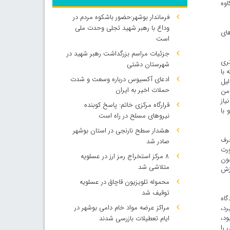
اوه
فرماندار بوشهر:حضور باشکوه مردم در
وداع با رهبر شهید تجلی وحدت ملی
های
است
جزئیات مراسم بزرگداشت رهبر شهید در
، هیچ دکتری
شهرستان دشتی
 با
ادعای آکسیوس درباره وسعت و شدت
لیل
حملات اخیر به ایران
 من
به او نیاز
قرارگاه مرکزی خاتم: پاسخ کوبنده
، هم خودش. حسن 9 مدال دارد و با
نیروهای مسلح در راه است
هشدار سطح نارنجی در استان بوشهر
حرف
صادر شد
ورت
۸ مرکز استخراج رمز ارز در عسلویه
چون
متلاشی شد
رزش
محموله تلویزیون قاچاق در عسلویه
توقیف شد
گاه
مراکز عرضه مواد خام دامی بوشهر در
رد،
ود،
ایام تعطیلات بازرسی شدند
 را