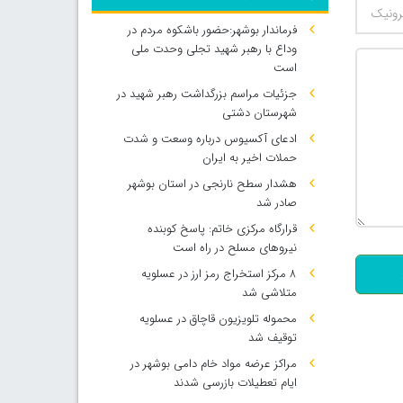
فرماندار بوشهر:حضور باشکوه مردم در
وداع با رهبر شهید تجلی وحدت ملی
است
جزئیات مراسم بزرگداشت رهبر شهید در
شهرستان دشتی
ادعای آکسیوس درباره وسعت و شدت
حملات اخیر به ایران
هشدار سطح نارنجی در استان بوشهر
صادر شد
500
قرارگاه مرکزی خاتم: پاسخ کوبنده
نیروهای مسلح در راه است
۸ مرکز استخراج رمز ارز در عسلویه
متلاشی شد
محموله تلویزیون قاچاق در عسلویه
توقیف شد
مراکز عرضه مواد خام دامی بوشهر در
ایام تعطیلات بازرسی شدند