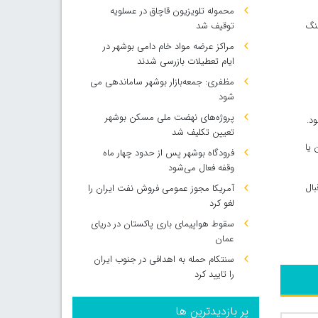
محموله تلویزیون قاچاق در عسلویه
نگ
توقیف شد
مراکز عرضه مواد خام دامی بوشهر در
ایام تعطیلات بازرسی شدند
مظفری: جمعه‌بازار بوشهر ساماندهی می‌
شود
پروژه‌های نهضت ملی مسکن بوشهر
د.
تعیین تکلیف شد
 یا
فرودگاه بوشهر پس از حدود چهار ماه
وقفه فعال می‌شود
بال
آمریکا مجوز عمومی فروش نفت ایران را
لغو کرد
سقوط هواپیمای باری پاکستان در دریای
عمان
سنتکام حمله به اهدافی در جنوب ایران
را تایید کرد
پر بازدیدترین ها