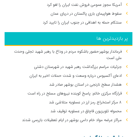
آمریکا مجوز عمومی فروش نفت ایران را لغو کرد
سقوط هواپیمای باری پاکستان در دریای عمان
سنتکام حمله به اهدافی در جنوب ایران را تایید کرد
پر بازدیدترین ها
فرماندار بوشهر:حضور باشکوه مردم در وداع با رهبر شهید تجلی وحدت
ملی است
جزئیات مراسم بزرگداشت رهبر شهید در شهرستان دشتی
ادعای آکسیوس درباره وسعت و شدت حملات اخیر به ایران
هشدار سطح نارنجی در استان بوشهر صادر شد
قرارگاه مرکزی خاتم: پاسخ کوبنده نیروهای مسلح در راه است
۸ مرکز استخراج رمز ارز در عسلویه متلاشی شد
محموله تلویزیون قاچاق در عسلویه توقیف شد
مراکز عرضه مواد خام دامی بوشهر در ایام تعطیلات بازرسی شدند