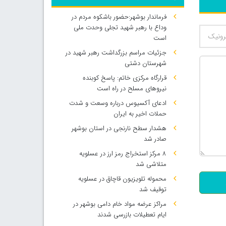
فرماندار بوشهر:حضور باشکوه مردم در
وداع با رهبر شهید تجلی وحدت ملی
است
جزئیات مراسم بزرگداشت رهبر شهید در
شهرستان دشتی
قرارگاه مرکزی خاتم: پاسخ کوبنده
نیروهای مسلح در راه است
ادعای آکسیوس درباره وسعت و شدت
حملات اخیر به ایران
هشدار سطح نارنجی در استان بوشهر
صادر شد
500
۸ مرکز استخراج رمز ارز در عسلویه
متلاشی شد
محموله تلویزیون قاچاق در عسلویه
توقیف شد
مراکز عرضه مواد خام دامی بوشهر در
ایام تعطیلات بازرسی شدند