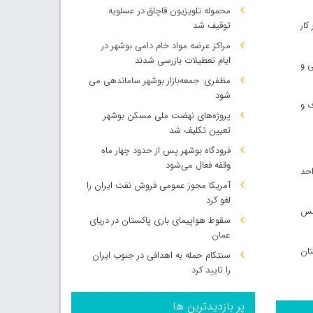
محموله تلویزیون قاچاق در عسلویه
کار
توقیف شد
مراکز عرضه مواد خام دامی بوشهر در
ایام تعطیلات بازرسی شدند
ی و
مظفری: جمعه‌بازار بوشهر ساماندهی می‌
شود
 و
پروژه‌های نهضت ملی مسکن بوشهر
تعیین تکلیف شد
فرودگاه بوشهر پس از حدود چهار ماه
وقفه فعال می‌شود
رداد با بخش مسکن اجتماعی سپاه استان بوشهر پرداخت و گفت: در این طرح ساخت ۳۰۰ واحد
آمریکا مجوز عمومی فروش نفت ایران را
لغو کرد
 پرورشی در قفس
سقوط هواپیمای باری پاکستان در دریای
عمان
تان
سنتکام حمله به اهدافی در جنوب ایران
را تایید کرد
پر بازدیدترین ها