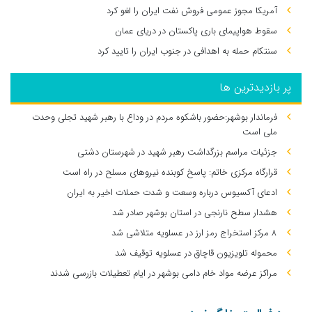
آمریکا مجوز عمومی فروش نفت ایران را لغو کرد
سقوط هواپیمای باری پاکستان در دریای عمان
سنتکام حمله به اهدافی در جنوب ایران را تایید کرد
پر بازدیدترین ها
فرماندار بوشهر:حضور باشکوه مردم در وداع با رهبر شهید تجلی وحدت
ملی است
جزئیات مراسم بزرگداشت رهبر شهید در شهرستان دشتی
قرارگاه مرکزی خاتم: پاسخ کوبنده نیروهای مسلح در راه است
ادعای آکسیوس درباره وسعت و شدت حملات اخیر به ایران
هشدار سطح نارنجی در استان بوشهر صادر شد
۸ مرکز استخراج رمز ارز در عسلویه متلاشی شد
محموله تلویزیون قاچاق در عسلویه توقیف شد
مراکز عرضه مواد خام دامی بوشهر در ایام تعطیلات بازرسی شدند