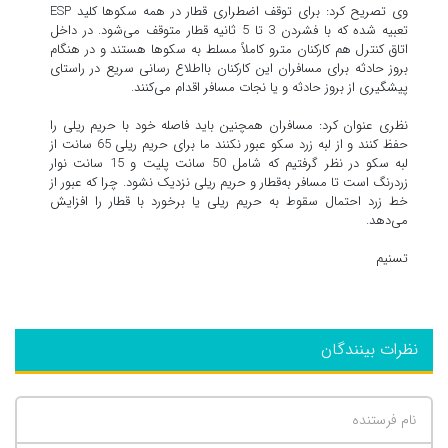
وی تصریح کرد: برای توقف اضطراری قطار در همه سکوها کلید ESP
تعبیه شده که با فشردن 3 تا 5 ثانیه قطار متوقف می‌شود. در داخل
اتاق کنترل هم کارکنان مترو کاملاً مسلط به سکوها هستند و در هنگام
بروز حادثه برای مسافران این کارکنان بااطلاع رسانی سریع در راستای
پیشگیری از بروز حادثه و یا نجات مسافر اقدام می‌کنند.
نظری عنوان کرد: مسافران همچنین باید فاصله خود با حریم ریلی را
حفظ کنند و از لبه زرد سکو عبور نکنند ما برای حریم ریلی 65 سانت از
لبه سکو در نظر گرفتیم که شامل 50 سانت پلیت و 15 سانت نوار
زردرنگ است تا مسافر به‌قطار و حریم ریلی نزدیک نشود. چرا که عبور از
خط زرد احتمال سقوط به حریم ریلی یا برخورد با قطار را افزایش
می‌دهد.
تسنیم
نظرات بینندگان