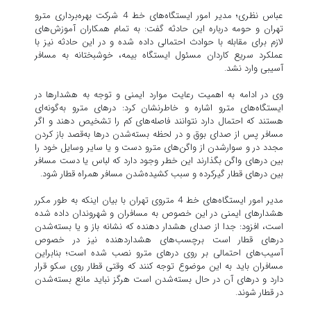
عباس نظری؛ مدیر امور ایستگاه‌های خط 4 شرکت بهره‌برداری مترو
تهران و حومه درباره این حادثه گفت: به تمام همکاران آموزش‌های
لازم برای مقابله با حوادث احتمالی داده شده و در این حادثه نیز با
عملکرد سریع کاردان مسئول ایستگاه بیمه، خوشبختانه به مسافر
آسیبی وارد نشد.
وی در ادامه به اهمیت رعایت موارد ایمنی و توجه به هشدارها در
ایستگاه‌های مترو اشاره و خاطرنشان کرد: درهای مترو به‌گونه‌ای
هستند که احتمال دارد نتوانند فاصله‌های کم را تشخیص دهند و اگر
مسافر پس از صدای بوق و در لحظه بسته‌شدن درها به‌قصد باز کردن
مجدد در و سوارشدن از واگن‌های مترو دست و یا سایر وسایل خود را
بین درهای واگن بگذارند این خطر وجود دارد که لباس یا دست مسافر
بین درهای قطار گیرکرده و سبب کشیده‌شدن مسافر همراه قطار شود.
مدیر امور ایستگاه‌های خط 4 متروی تهران با بیان اینکه به طور مکرر
هشدارهای ایمنی در این خصوص به مسافران و شهروندان داده شده
است، افزود: جدا از صدای هشدار دهنده که نشانه باز و یا بسته‌شدن
درهای قطار است برچسب‌های هشداردهنده نیز در خصوص
آسیب‌های احتمالی بر روی درهای مترو نصب شده است؛ بنابراین
مسافران باید به این موضوع توجه کنند که وقتی قطار روی سکو قرار
دارد و درهای آن در حال بسته‌شدن است هرگز نباید مانع بسته‌شدن
در قطار شوند.‌