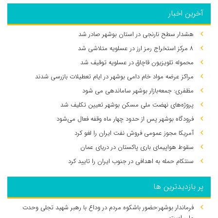
آخرین اخبار
هشدار سطح نارنجی در استان بوشهر صادر شد
۸ مرکز استخراج رمز ارز در عسلویه متلاشی شد
محموله تلویزیون قاچاق در عسلویه توقیف شد
مراکز عرضه مواد خام دامی بوشهر در ایام تعطیلات بازرسی شدند
مظفری: جمعه‌بازار بوشهر ساماندهی می‌ شود
پروژه‌های نهضت ملی مسکن بوشهر تعیین تکلیف شد
فرودگاه بوشهر پس از حدود چهار ماه وقفه فعال می‌شود
آمریکا مجوز عمومی فروش نفت ایران را لغو کرد
سقوط هواپیمای باری پاکستان در دریای عمان
سنتکام حمله به اهدافی در جنوب ایران را تایید کرد
پر بازدیدترین ها
فرماندار بوشهر:حضور باشکوه مردم در وداع با رهبر شهید تجلی وحدت
ملی است