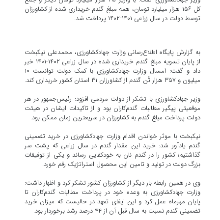
کل ۱۵۶ هزار میلیارد تومان، همه مبلغ گندم خریداری شده از کشاورزان
توسط دولت در سال زراعی ۱۴۰۱-۱۴۰۲ پرداخت شد.
به گزارش پایگاه اطلاع‌رسانی وزارت جهادکشاورزی، محمدعلی نیکبخت
از پایان تسویه مبلغ گندم خریداری شده در سال زراعی ۱۴۰۲-۱۴۰۱ خبر
داد و گفت: امسال وزارت جهادکشاورزی با کمک دولت توانست ۱۰
میلیون و ۳۵۷ هزار تُن گندم از کشاورزان ۳۱ استان کشور خریداری کند.
وزیر جهادکشاورزی با تشکر از دولت مردمی افزود: رئیس‌جمهور در هر
موقعیتی پیگیر مطالبات گندم‌کاران بود و از تاکیدات ایشان در ه‍یئت
دولت پرداخت مبلغ گندم به کشاورزان در سریعترین زمان ممکن بود.
نیکبخت با موثر خواندن اقدام وزارت جهادکشاورزی در خرید تضمینی
گندم یادآور شد: خرید این مقدار گندم در سال زراعی که پشت سر
گذاشتیم؛ کشور را در گندم نان به خودکفایی رساند و یکی از توفیقات
بزرگ دولت در تولید و تامین این محصول استراتژیک رقم خورد.
وی در همین رابطه بار دیگر از کشاورزان کشور تشکر کرد و اظهار داشت:
وزارت جهادکشاورزی به وعده خود در پرداخت مطالبات گندم‌کاران تا
پایان مهرماه عمل کرد و این ایفای تعهد در حالیست که میزان خرید
تضمینی گندم نسبت به سال قبل آن از ۴۴ درصد رشد برخوردار بود.