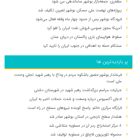
مظفری: جمعه‌بازار بوشهر ساماندهی می‌ شود
پروژه‌های نهضت ملی مسکن بوشهر تعیین تکلیف شد
فرودگاه بوشهر پس از حدود چهار ماه وقفه فعال می‌شود
آمریکا مجوز عمومی فروش نفت ایران را لغو کرد
سقوط هواپیمای باری پاکستان در دریای عمان
سنتکام حمله به اهدافی در جنوب ایران را تایید کرد
پر بازدیدترین ها
فرماندار بوشهر:حضور باشکوه مردم در وداع با رهبر شهید تجلی وحدت
ملی است
جزئیات مراسم بزرگداشت رهبر شهید در شهرستان دشتی
ادعای آکسیوس درباره وسعت و شدت حملات اخیر به ایران
قرارگاه مرکزی خاتم: پاسخ کوبنده نیروهای مسلح در راه است
هشدار سطح نارنجی در استان بوشهر صادر شد
۸ مرکز استخراج رمز ارز در عسلویه متلاشی شد
محموله تلویزیون قاچاق در عسلویه توقیف شد