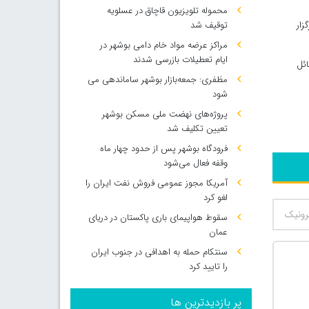
محموله تلویزیون قاچاق در عسلویه
ن برگزار
توقیف شد
مراکز عرضه مواد خام دامی بوشهر در
ایام تعطیلات بازرسی شدند
مسائل
مظفری: جمعه‌بازار بوشهر ساماندهی می‌
شود
پروژه‌های نهضت ملی مسکن بوشهر
تعیین تکلیف شد
فرودگاه بوشهر پس از حدود چهار ماه
وقفه فعال می‌شود
آمریکا مجوز عمومی فروش نفت ایران را
لغو کرد
سقوط هواپیمای باری پاکستان در دریای
عمان
سنتکام حمله به اهدافی در جنوب ایران
را تایید کرد
پر بازدیدترین ها