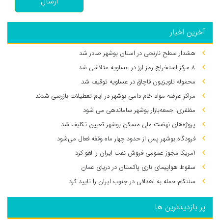
ارسال
آخرین اخبار
هشدار سطح نارنجی در استان بوشهر صادر شد
۸ مرکز استخراج رمز ارز در عسلویه متلاشی شد
محموله تلویزیون قاچاق در عسلویه توقیف شد
مراکز عرضه مواد خام دامی بوشهر در ایام تعطیلات بازرسی شدند
مظفری: جمعه‌بازار بوشهر ساماندهی می‌ شود
پروژه‌های نهضت ملی مسکن بوشهر تعیین تکلیف شد
فرودگاه بوشهر پس از حدود چهار ماه وقفه فعال می‌شود
آمریکا مجوز عمومی فروش نفت ایران را لغو کرد
سقوط هواپیمای باری پاکستان در دریای عمان
سنتکام حمله به اهدافی در جنوب ایران را تایید کرد
پر بازدیدترین ها