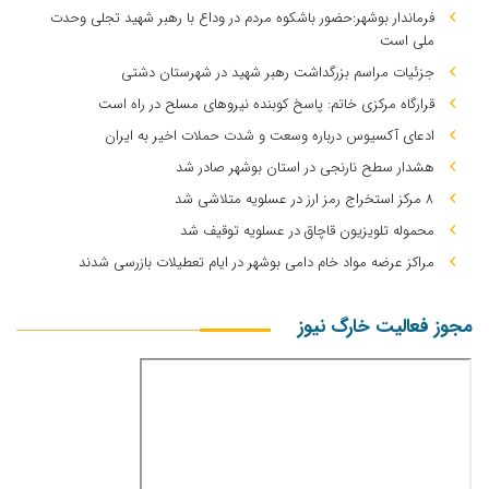
فرماندار بوشهر:حضور باشکوه مردم در وداع با رهبر شهید تجلی وحدت
ملی است
جزئیات مراسم بزرگداشت رهبر شهید در شهرستان دشتی
قرارگاه مرکزی خاتم: پاسخ کوبنده نیروهای مسلح در راه است
ادعای آکسیوس درباره وسعت و شدت حملات اخیر به ایران
هشدار سطح نارنجی در استان بوشهر صادر شد
۸ مرکز استخراج رمز ارز در عسلویه متلاشی شد
محموله تلویزیون قاچاق در عسلویه توقیف شد
مراکز عرضه مواد خام دامی بوشهر در ایام تعطیلات بازرسی شدند
مجوز فعالیت خارگ نیوز