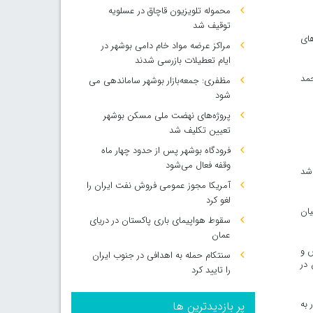
محموله تلویزیون قاچاق در عسلویه
توقیف شد
های
مراکز عرضه مواد خام دامی بوشهر در
ایام تعطیلات بازرسی شدند
حمد
مظفری: جمعه‌بازار بوشهر ساماندهی می‌
شود
پروژه‌های نهضت ملی مسکن بوشهر
تعیین تکلیف شد
فرودگاه بوشهر پس از حدود چهار ماه
وقفه فعال می‌شود
اشد
آمریکا مجوز عمومی فروش نفت ایران را
لغو کرد
یان
سقوط هواپیمای باری پاکستان در دریای
عمان
 و
سنتکام حمله به اهدافی در جنوب ایران
 در
را تایید کرد
 به
پر بازدیدترین ها