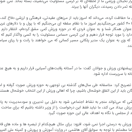
رار نخبگان ورزشی ما از لحظه‌ای که بر کرسی مسئولیت می‌نشیند، بسته بماند. نمی شود
ه ثمر دادن رسیدند، دیگران آنها را ببرند.
ا حفاظت کرده، می‌داند که امروز باید از مرزهای عقیدتی، فرهنگی و ارزشی دفاع کند، 
امروز وی بسیار سخت تر از رزم دیروز وی است. اگر دیروز ما با ۴۰ کشور می‌جنگیدیم امروز ما با نظام سلطه ای می‌جنگیم که با پول و با دلارهای غ
ه عنوان همکار شما و به عنوان فردی که در حوزه ورزش کمی مشق کرده‌ام، انتظار دارم 
رد را مورد توجه قرار دهیم و این کرسی حساس مسئولیت را به کسی واگذار کنیم که 
م که وی به عنوان یک مدیر پلکانی مسیر کسانی که می خواهند با رانت و با ریای سیا
دد.
 پیشنهادی ورزش و جوانان گفت: ما در آستانه رقابت‌های آسیایی قرار داریم و به هیچ عن
نه با سرپرست اداره شود.
دهم تصریح کرد: متاسفانه طی سال‌های گذشته بی توجهی به حوزه ورزش صورت گرفته و ام
 باید از این اتفاق خوشحال باشیم، چرا که اهالی ورزش از این انتخاب خوشحال هستند
ی که می‌تواند منجر به نشاط اجتماعی شود به دلیل بی تدبیری و سوءمدیریت به پا
ش بیداد می کند، ما نباید فقط این درخواست را از وزیر داشته باشیم که برای ساخت
 از مجلس با نگاه به اهداف عالی این حوزه صورت گیرد.
ورزش به درستی اجرا نمی شود، افزود: برای مثال هیچکدام از تبصره ها و ماده های قا
ا مطمئنم با توجه به سوابق آقای هاشمی در وزارت آموزش و پرورش و کمیته ملی المپ