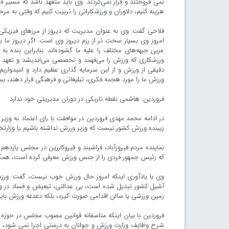
نمی فروختند و فرار نمی‌کردند. وی باید متعهد باشد که مسیر ف
هزینه کنیم، دلاوران و ورزشکارانی را تربیت کنیم که وقتی به مرحل
فلاحی گفت: وی به عنوان مدیریت که دیروز از مرزهای فیزیکی م
عربی جبهه‌های مختلف را علیه ما گشوده‌اند. بنابراین بنده ب
ورزشکاری که ورزش را می‌فهمد و تخصصی می‌اندیشد و تعهد دا
دقیقی از ورزش و از این سرمایه گذاری عظیم دارد و امیدواری
ورزش ما را مورد هجمه فکری، تبلیغاتی و فرهنگی قرار دهند، ببن
فروردین: هاشمی نقطه تاریکی در دوران مدیریتی خود ندارد
در ادامه محمد مهدی فروردین در موافقت با رای اعتماد به وزیر
زیبنده ورزش کشور نیست که وزیر ورزش نداشته باشیم یا وزارتخا
نماینده مردم فیروزآباد، فراشبند و قیروکارزین در مجلس یاز
که رئیس جمهور فردی را از جنس ورزش معرفی کرده است، همگان
وی با یادآوری اینکه امروز حال ورزش خوب نیست، گفت: ورزش
آشیل کشور تبدیل شده است، بی عدالتی، تبعیض و فساد در ورز
زمین ورزشی یا سالن اقدامی صورت گیرد، بلکه دغدغه ورزش باید
فروردین با بیان اینکه متاسفانه قوانین مصوب مجلس در حوزه 
شرح وظایف وزارت ورزش و جوانان به درستی اجرا نمی شود، ام