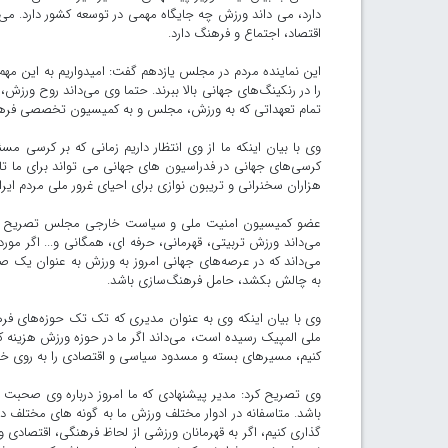
دارد، می داند ورزش چه جایگاه مهمی در توسعه کشور دارد. م
اقتصاد، اجتماع و فرهنگ دارد.
این نماینده مردم در مجلس یازدهم گفت: امیدواریم به این مهم
را در رنکینگ‌های جهانی بالا ببرند. حتما وی می‌داند روح ورز
تمام تعهداتی که به ورزش، مجلس و به کمیسیون تخصصی فرهنگ
وی با بیان اینکه ما از وی انتظار داریم زمانی که بر کرسی م
کرسی‌های جهانی در فدراسیون های جهانی می تواند برای ما تاث
هزاران سخنرانی و تریبون نوازی برای احیای غرور ملی مردم ای
عضو کمیسیون امنیت ملی و سیاست خارجی مجلس تصریح کرد: 
می‌داند ورزش تربیتی، قهرمانی، حرفه ای، همگانی و... اگر مورد
می‌داند که در عرصه‌های جهانی امروز به ورزش به عنوان یک صن
به چالش بکشد، حامل فرهنگ‌سازی باشد.
وی با بیان اینکه وی به عنوان مدیری که تک تک حوزه‌های فرهنگ
ملی المپیک رسیده است، می‌داند اگر ما در حوزه ورزش هزینه کنیم
کنیم، مسیرهای بسته و مسدود سیاسی و اقتصادی را به روی خود 
وی تصریح کرد: مدیر پیشنهادی که ما امروز درباره وی صحبت می‌
باشد. متاسفانه در ادوار مختلف ورزش ما به گونه های مختلف در 
گذاری کنیم، اگر به قهرمانان ورزشی از لحاظ فرهنگی، اقتصادی 