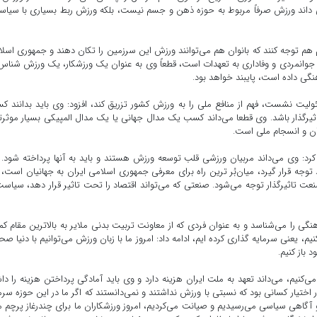
ی داند ورزش صرفاً مربوط به حوزه ذهن و جسم نیست، بلکه ورزش ربط بسیاری با سیا
 هم توجه کنند که بانوان هم می‌توانند ورزش این سرزمین را تکان دهند و جمهوری اسل
ش، جوانمردی و وفاداری به تعهدات است، قطعاً وی به عنوان یک ورزشکار، یک ورزش شناس
ی داده است، پایبند خواهد بود.
سئولیت نشست، فهم از منافع ملی را به ورزش کشور تزریق کند، افزود: وی باید بدانند 
یرگذار باشد. وی قطعا می‌داند کسب یک مدال جهانی یا یک مدال المپیکی بسیار موثرتر
ران و انسجام ملی است.
وی می‌داند مربیان ورزشی قلب توسعه ورزش هستند و باید به آنها پرداخته شود. 
 توجه قرار گیرد، میان‌بُر ترین راه برای معرفی جمهوری اسلامی ایران به جهانیان است،
عت تاثیرگذار توجه می‌شود. صنعتی که می‌تواند اقتصاد را تحت تاثیر قرار دهد، سیاست
ی را می‌شناسد و به عنوان فردی که از معاونت تربیت بدنی ملایر به بالاترین مقام کم
، یعنی سرمایه گذاری کرده ایم، ادامه داد: امروز ما با زبان ورزش می‌توانیم با دنیا ص
باز کنیم.
کنیم، می‌داند تعهد به ملت ایران هزینه دارد و وی باید آمادگی پرداختن هزینه را دا
اختیار کسانی بود که نسبتی با ورزش نداشتند و نمی‌دانستند که اگر ما در این حوزه سرم
و آگاهی سیاسی می‌رسیدیم و صیانت می‌کردیم، امروز ورزشکاران ما برای چندرغاز پرچم ما