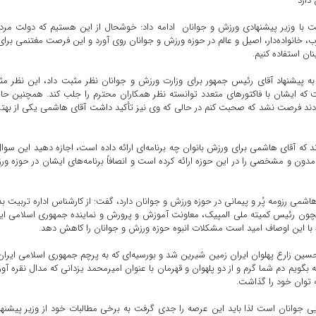
دارد
فقت با وزیر پیشنهادی ورزش و جوانان ادامه داد: خوشحال از این هستیم که دولت مر
خانواده‌دار، اصیل و عالم در حوزه ورزش و جوانان روی آورد و این فرصت مغتنمی برای
ان استفاده کنیم.
ه پیشنهاد آقای رئیس جمهور برای وزارت ورزش و جوانان نظر مثبت داد، این نظر م
 ایشان با فاکتورهای متعدد توانسته نظر همکاران محترم را جلب کند. همچنین ح
دند فرصت نشد که صحبت کنم در حالی که وی نیز تأکید داشت آقای هاشمی یکی از بهتر
که آقای هاشمی برای ورزش بانوان چه برنامه‌ای ارائه داده است، اجازه دهید این سوال
دون و مشخصی را در این حوزه ارائه کرده است و انصافاً برنامه‌های ایشان در حوزه و
اشمی رزومه پُر و پیمانی در حوزه ورزش و جوانان دارد، گفت: از کارشناس اداره تربیت ب
چون رئیس کمیته ملی المپیک، معاونت آموزش و پرورش و نماینده جمهوری اسلامی ای
آمده با این اوصاف امید است مشکلات انبوه حوزه ورزش و جوانان را کاهش دهد.
حسین زارع پهلوان ایران زمین شیرین شد و بورسیه‌ای که به پرچم جمهوری اسلامی ایران
یم دم شما گرم و از دو پلهوان و قهرمان با عنوان امیرمحمد یزدانی که مدال نقره آور
 توان خود را گذاشت.
ایی جوانان است لذا باید این عرصه را جدی گرفت به برخی مطالبات خود از وزیر پیشنه