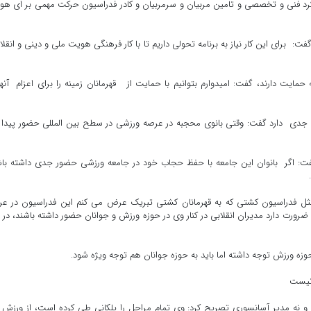
 رویکرد فنی و تخصصی و تامین مربیان و سرمربیان و کادر فدراسیون حرکت مهمی بر ای ه
فت: برای این کار نیاز به برنامه تحولی داریم تا با کار فرهنگی هویت ملی و دینی و انقل
حمایت دارند، گفت: امیدوارم بتوانیم با حمایت‌ از قهرمانان زمینه را برای اعزام آنها
یت جدی دارد گفت: وقتی بانوی محجبه در عرصه ورزشی در سطح بین المللی حضور پیدا ‌
فت: اگر بانوان این جامعه با حفظ حجاب خود در جامعه ورزشی حضور جدی داشته با
ثل فدراسیون کشتی که به قهرمانان کشتی تبریک عرض می کنم این فدراسیون در عر
رورت دارد مدیران انقلابی در کنار وی در حوزه ورزش و جوانان حضور داشته باشند، در 
 حوزه ورزش توجه داشته اما باید به حوزه جوانان هم توجه ویژه شود.
 نیست
و نه مدیر آسانسوری تصریح کرد: وی تمام مراحل را پلکانی طی کرده است، از ورزش 