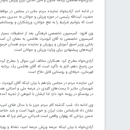
آزادی‌خواه:هاشمی برنامه مدون و قابل دفاعی برای ورزش بانوان 
در ادامه احد آزادیخواه نماینده مردم ملایر در مجلس در موا
حضرت آیت‌الله رئیسی در حوزه ورزش و جوانان به مدیری مجرب، 
است که بتوانیم شرایط را به نفع جوانان، ورزشکاران و روستانشین
وی افزود: کمیسیون تخصصی فرهنگی بعد از تحقیقات بسیار ب
کمیسیون تخصصی به آقای کیومرث هاشمی به معنای آن است که
بابایی وزیر اسبق آموزش و پرورش و نماینده مردم همدان فرمو
گزینه‌های پیشنهادی برای وزارت ورزش و جوانان است.
آزادی‌خواه مطرح کرد: همکاران مخالف این سوال را مطرح کردند 
من پاسخ دهم، لازم به تأکید است که آقای هاشمی یک برنامه م
قهرمانی، حرفه‌ای و روستایی قابل دفاع است.
این نماینده مردم در مجلس یازدهم با بیان اینکه آقای کیومرث ه
شهرستان ملایر تا پست‌های کلیدی در عرصه ملی و استانی هم
در یونسکو در رزومه خود دارد لذا ایشان با انبوهی از تجربه 
وی ادامه داد: شب گذشته کام مردم عزیز ما با مدال طلای امیر
نشان داد قدرشناس ملت ایران و خون شهدا است و باید خلاصه بگو
حسن یزدانی که پهلوان واقعی است قدردانی می‌کنم چرا که همه
آزادی‌خواه با بیان اینکه عرصه ورزش عرصه امید، نشاط و پوی