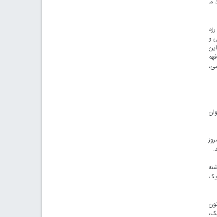
 ما
رزم
ربی و
این
فهم
سی،
وان
روز
.
شنه
 یک
نون
یک،