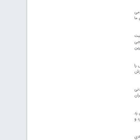
دمی
 ما
ثبت
اجی
ین‌
 را
رزش
دنی
ران
 زد
د و
ادی