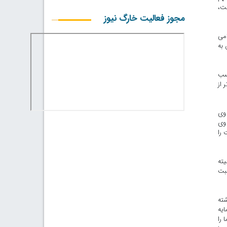
ست،
مجوز فعالیت خارگ نیوز
امی
 به
کسب
 از
وی
 وی
 را
یته
حبت
شته
ایه
 را