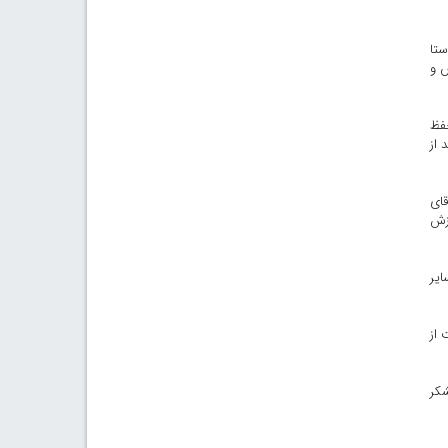
ستا
س و
حفظ
 از
قای
رزش
ایر
 از
شکر