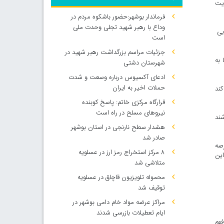
ویت
فرماندار بوشهر:حضور باشکوه مردم در
وداع با رهبر شهید تجلی وحدت ملی
ابی
است
جزئیات مراسم بزرگداشت رهبر شهید در
 به
شهرستان دشتی
ادعای آکسیوس درباره وسعت و شدت
حملات اخیر به ایران
کند
قرارگاه مرکزی خاتم: پاسخ کوبنده
نیروهای مسلح در راه است
شند
هشدار سطح نارنجی در استان بوشهر
صادر شد
صه
۸ مرکز استخراج رمز ارز در عسلویه
این
متلاشی شد
محموله تلویزیون قاچاق در عسلویه
توقیف شد
مراکز عرضه مواد خام دامی بوشهر در
ایام تعطیلات بازرسی شدند
فهم