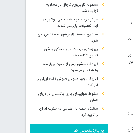
محموله تلویزیون قاچاق در عسلویه
توقیف شد
مراکز عرضه مواد خام دامی بوشهر در
ش و
ایام تعطیلات بازرسی شدند
مظفری: جمعه‌بازار بوشهر ساماندهی می‌
ولت
شود
پروژه‌های نهضت ملی مسکن بوشهر
تعیین تکلیف شد
که
صحن
فرودگاه بوشهر پس از حدود چهار ماه
وقفه فعال می‌شود
آمریکا مجوز عمومی فروش نفت ایران را
لغو کرد
سقوط هواپیمای باری پاکستان در دریای
عمان
سنتکام حمله به اهدافی در جنوب ایران
زش و
را تایید کرد
گان
پر بازدیدترین ها