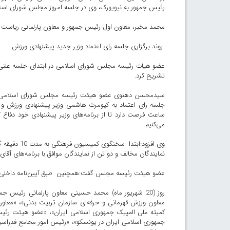
رئیس جمهور به نیویورک، وی در جلسه امروز مجلس شورای اسلا
محمد مخبر، معاون اول رئیس جمهور و معاون پارلمانی ریاست ج
روند برگزاری جلسه رای اعتماد وزیر جدید پیشنهادی ورزش
عضو هیات رئیسه مجلس شورای اسلامی در ابتدای جلسه علنی ام
تشریح کرد.
جلسه رای اعتماد به کیومرث هاشمی وزیر پیشنهادی ورزش و 
ساعت فرصت دارد تا از برنامه‌های وزیر پیشنهادی خود دفاع 
می‌کنیم.
وی افزود:اب
نمایندگان مخالف و دو تن از نمایندگان موافق با برنامه‌های آقای هاشمی با ح
عضو هیئت رئیسه مجلس گفت:همچنین طبق آیین‌نامه داخلی در ابتدا نیز وزیر پیشنهادی 30 دقیقه فرصت دار
روز (20 شهریور ماه) محمد حسینی معاون پارلمانی رئی
معاون ورزش قهرمانی و حرفه‌ای سازمان تربیت بدنی»، «معا
کمیته ملی المپیک جمهوری اسلامی ایران»، «عضو هیئت رئیسه
جمهوری اسلامی ایران در یونسکو»، «‌رئیس امور مجامع فدراسی