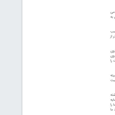
امی
 به
کسب
 از
وی
 وی
 را
یته
حبت
شته
ایه
 را
 ما