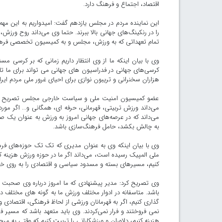
اقتصاد، اجتماع و فرهنگ دارد.
این نماینده مردم در مجلس یازدهم گفت: امیدواریم به این مهم
را در رنکینگ‌های جهانی بالا ببرند. حتما وی می‌داند روح ورز
تمام تعهداتی که به ورزش، مجلس و به کمیسیون تخصصی فرهنگ
وی با بیان اینکه ما از وی انتظار داریم زمانی که بر کرسی م
کرسی‌های جهانی در فدراسیون های جهانی می تواند برای ما تاث
هزاران سخنرانی و تریبون نوازی برای احیای غرور ملی مردم ای
عضو کمیسیون امنیت ملی و سیاست خارجی مجلس تصریح کرد: 
می‌داند ورزش تربیتی، قهرمانی، حرفه ای، همگانی و... اگر مورد
می‌داند که در عرصه‌های جهانی امروز به ورزش به عنوان یک صن
به چالش بکشد، حامل فرهنگ‌سازی باشد.
وی با بیان اینکه وی به عنوان مدیری که تک تک حوزه‌های فرهنگ
ملی المپیک رسیده است، می‌داند اگر ما در حوزه ورزش هزینه کنیم
کنیم، مسیرهای بسته و مسدود سیاسی و اقتصادی را به روی خود 
وی تصریح کرد: مدیر پیشنهادی که ما امروز درباره وی صحبت می‌
باشد. متاسفانه در ادوار مختلف ورزش ما به گونه های مختلف در 
گذاری کنیم، اگر به قهرمانان ورزشی از لحاظ فرهنگی، اقتصادی 
نمی فروختند و فرار نمی‌کردند. وی باید متعهد باشد که مسیر ف
هزینه کنیم، دلاوران و ورزشکارانی را تربیت کنیم که وقتی به مرحل