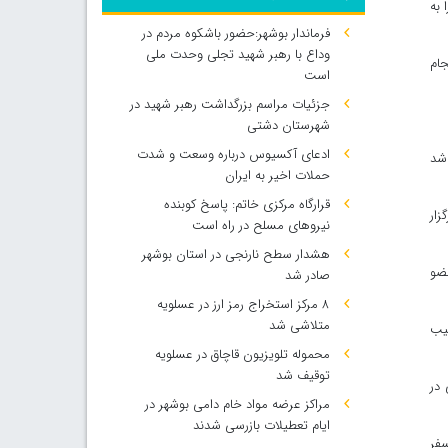
ن را به
فرماندار بوشهر:حضور باشکوه مردم در
وداع با رهبر شهید تجلی وحدت ملی
جام
است
جزئیات مراسم بزرگداشت رهبر شهید در
شهرستان دشتی
ادعای آکسیوس درباره وسعت و شدت
شد
حملات اخیر به ایران
قرارگاه مرکزی خاتم: پاسخ کوبنده
زار
نیروهای مسلح در راه است
هشدار سطح نارنجی در استان بوشهر
عضو
صادر شد
۸ مرکز استخراج رمز ارز در عسلویه
متلاشی شد
 به این ترتیب
محموله تلویزیون قاچاق در عسلویه
توقیف شد
ی اسلامی در
مراکز عرضه مواد خام دامی بوشهر در
ایام تعطیلات بازرسی شدند
سفر