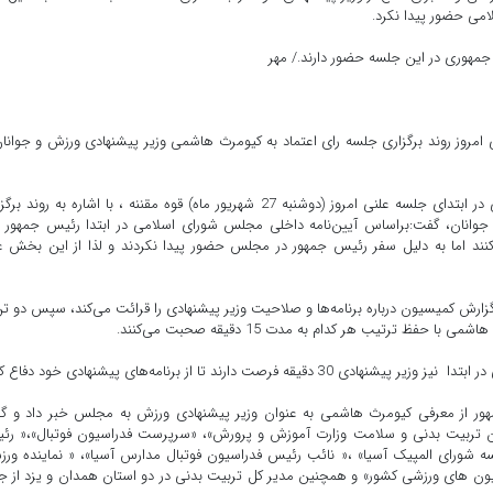
می حضور پیدا نکرد.
مهوری در این جلسه حضور دارند./ مهر
روز روند برگزاری جلسه رای اعتماد به کیومرث هاشمی وزیر پیشنهادی ورزش و جوانان
سیدمحسن دهنوی عضو هیئت رئیسه مجلس شورای اسلامی در ابتدای جلسه علنی امروز (دوشنبه 27 شهریور ماه) قوه مقننه ، با اشاره به رون
جوانان، گفت:براساس آیین‌نامه داخلی مجلس شورای اسلامی در ابتدا رئیس جمهور
کنند اما به دلیل سفر رئیس جمهور در مجلس حضور پیدا نکردند و لذا از این بخش ع
تدا سخنگوی کمیسیون فرهنگی به مدت 10 دقیقه گزارش کمیسیون درباره برنامه‌ها و صلاحیت وزیر پیشنهادی را قرائت می‌کند، سپس دو ت
فظ ترتیب هر کدام به مدت 15 دقیقه صحبت می‌کنند.
ند تا از برنامه‌های پیشنهادی خود دفاع کند.
س جمهور از معرفی کیومرث هاشمی به عنوان وزیر پیشنهادی ورزش به مجلس خبر داد و 
ون تربیت بدنی و سلامت وزارت آموزش و پرورش»، «سرپرست فدراسیون فوتبال»،« ر
 شورای المپیک آسیا» ،« نائب رئیس فدراسیون فوتبال مدارس آسیا»، « نماینده ور
ون های ورزشی کشور» و‌ همچنین مدیر کل تربیت بدنی در دو استان همدان و یزد از ج