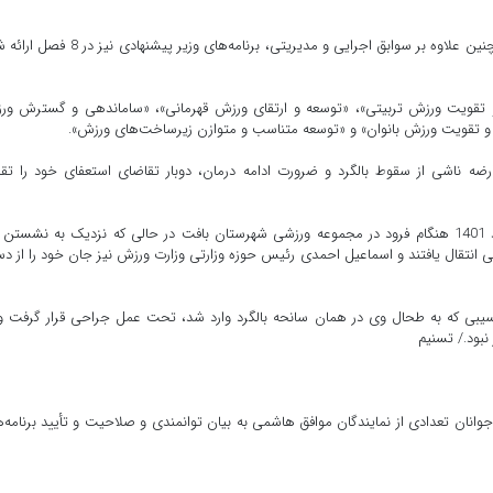
وی خاطرنشان کرد: در نامه معرفی آقای هاشمی به مجلس همچنین علاوه بر سوابق اجرایی و مدیریتی، برنامه‌های وزیر پ
 تقویت ورزش تربیتی»، «توسعه و ارتقای ورزش قهرمانی»، «ساماندهی و گسترش ور
ه و تقویت ورزش بانوان» و «‌توسعه متناسب و متوازن زیرساخت‌های ورزش».
ضه ناشی از سقوط بالگرد و ضرورت ادامه درمان، دوبار تقاضای استعفای خود را تق
بالگرد حامل حمید سجادی وزیر ورزش و جوانان، چهارم اسفند 1401 هنگام فرود در مجموعه ورزشی شهرستان بافت در حالی که نزدیک به نشست
 انتقال یافتند و اسماعیل احمدی رئیس حوزه وزارتی وزارت ورزش نیز جان خود را از 
 آسیبی که به طحال وی در همان سانحه بالگرد وارد شد، تحت عمل جراحی قرار گرفت و
نبود./ تسنیم
انان تعدادی از نمایندگان موافق هاشمی به بیان توانمندی و صلاحیت و تأیید برنامه‌