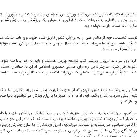
 هم توجه کنند که بانوان هم می‌توانند ورزش این سرزمین را تکان دهند و جمهوری اسل
ش، جوانمردی و وفاداری به تعهدات است، قطعاً وی به عنوان یک ورزشکار، یک ورزش شناس
ی داده است، پایبند خواهد بود.
سئولیت نشست، فهم از منافع ملی را به ورزش کشور تزریق کند، افزود: وی باید بدانند 
یرگذار باشد. وی قطعا می‌داند کسب یک مدال جهانی یا یک مدال المپیکی بسیار موثرتر
ران و انسجام ملی است.
وی می‌داند مربیان ورزشی قلب توسعه ورزش هستند و باید به آنها پرداخته شود. 
 توجه قرار گیرد، میان‌بُر ترین راه برای معرفی جمهوری اسلامی ایران به جهانیان است،
عت تاثیرگذار توجه می‌شود. صنعتی که می‌تواند اقتصاد را تحت تاثیر قرار دهد، سیاست
ی را می‌شناسد و به عنوان فردی که از معاونت تربیت بدنی ملایر به بالاترین مقام کم
، یعنی سرمایه گذاری کرده ایم، ادامه داد: امروز ما با زبان ورزش می‌توانیم با دنیا ص
باز کنیم.
کنیم، می‌داند تعهد به ملت ایران هزینه دارد و وی باید آمادگی پرداختن هزینه را دا
اختیار کسانی بود که نسبتی با ورزش نداشتند و نمی‌دانستند که اگر ما در این حوزه سرم
و آگاهی سیاسی می‌رسیدیم و صیانت می‌کردیم، امروز ورزشکاران ما برای چندرغاز پرچم ما
رار نخبگان ورزشی ما از لحظه‌ای که بر کرسی مسئولیت می‌نشیند، بسته بماند. نمی شود
ه ثمر دادن رسیدند، دیگران آنها را ببرند.