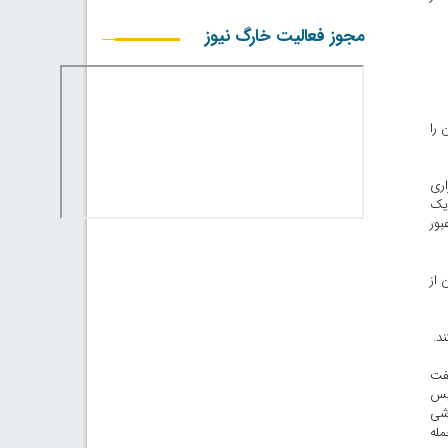
مجوز فعالیت خارگ نیوز
 را
د برگزاری
 یک
بور
ن از
گفت
ئیس
زشی
مله