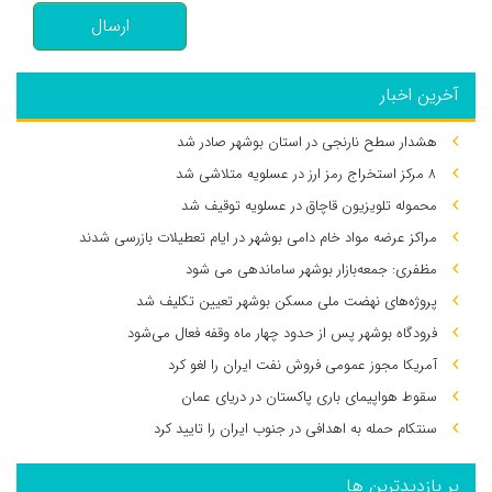
ارسال
آخرین اخبار
هشدار سطح نارنجی در استان بوشهر صادر شد
۸ مرکز استخراج رمز ارز در عسلویه متلاشی شد
محموله تلویزیون قاچاق در عسلویه توقیف شد
مراکز عرضه مواد خام دامی بوشهر در ایام تعطیلات بازرسی شدند
مظفری: جمعه‌بازار بوشهر ساماندهی می‌ شود
پروژه‌های نهضت ملی مسکن بوشهر تعیین تکلیف شد
فرودگاه بوشهر پس از حدود چهار ماه وقفه فعال می‌شود
آمریکا مجوز عمومی فروش نفت ایران را لغو کرد
سقوط هواپیمای باری پاکستان در دریای عمان
سنتکام حمله به اهدافی در جنوب ایران را تایید کرد
پر بازدیدترین ها