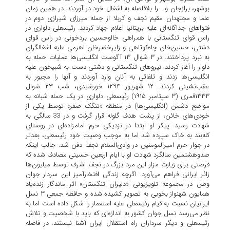
بوشهر، برازجان و... را بلافاصله به اشغال خود در آوردند. در همین زمان
علما و مجتهدان مقیم نجف و کربلا از جمله میرزای شیرازی دوم در
فتواهای جداگانه‌ای علیه بریتانیا اعلام جهاد کردند. رئیسعلی دلواری در
راس قوای تنگستانی با همراهی خالوحسین بردخونی در راس قوای
دشتی، حسین‌خان چاه‌کوتاهی و زایرخضرخان اهرمی علیه اشغالگران
به نبرد پرداختند. در ۳ شوال ۱۳ آگوست انگلیسی‌ها عملیات حمله به
دلوار را آغاز کردند. نیروهای تنگستانی و دشتی دست به شبیخون علیه
انگلیسی‌ها زدند و تلفاتی به آنان وارد آوردند و آنها را مجبور به
عقب‌نشینی کردند. ۱۲ شهریور ۱۲۹۴ خورشیدی، شب ۲۳ شوال
۱۳۳۳قمری (۳ سپتامبر ۱۹۱۵) رئیسعلی دلواری در یک حمله شبانه به
مواضع دشمن (انگلیسی‌ها) در منطقه «تنگک صفر» توسط یکی از
خودی‌های خائن، از پشت هدف گلوله قرار گرفت و در 33 سالگی به
شهادت رسید. پیکر او ابتدا در نزدیکی حرم امامزاده‌ای در روستای
کله‌بند به خاک سپرده شد اما به موجب وصیت خود رئیسعلی، بعدتر
در جوار حرم امیرالمومنین در وادی‌السلام نجف دفن شد. جالب اینکه
صدوهشتمین سالگرد شهادت او با ایام اربعین حسینی مصادف شده که
فرصتی برای زیارت مزار این مرد بزرگ در نجف اشرف توسط میلیون‌ها
زائر ایرانی فراهم می‌آورد. اگرچه زندگی افتخارآمیز این سردار جوان
وطن در مجموعه تلویزیونی «دلیران تنگستان» اثر ماندگار زنده‌یاد
همایون شهنواز بخوبی به تصویر کشیده شده و حافظه جمعی ۳ نسل
ایرانیان نسبت به قیام رئیسعلی علیه استعمار را شکل داده است اما به
نظر می‌رسد نسل جوان کشور به اندازه‌ای که باید با شخصیت و تلاش
رئیسعلی و دیگر سرداران راه استقلال ایران آشنا نیستند. در فاصله