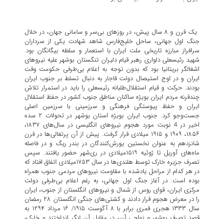
یک قرن و ۸ سال پیش، در روزهای بی‌سر و سامانی جهان، در خلال
جنگ اول جهانی، ساحل خلیج‌فارس شاهد شهادت یکی از سرداران
سرافراز مبارزه تاریخی ملت ایران با استعمار و سلطه بیگانگان بود.
شهید رئیسعلی دلواری رهبر قیام دلیران تنگستان بوشهر علیه نیروهای
اشغالگر بریتانیا بود که بدون توجه به اعلام بی‌طرفی حکومت وقت
ایران و در اوج استیصال دولت قاجار به دنبال تسلط بر جنوب ایران
بودند. حرکت و قیام استقلال‌طلبانه رئیسعلی را باید در استمرار تلاش
چندقرنه مردم ایران بویژه ساکنان مناطق جنوب کشور در حفظ استقلال
ایران و حفظ پیوستگی فرهنگی و سرزمینی با سرزمین اصلی
جست‌وجو کرد. جنوب ایران بویژه استان بوشهر در تحولات ۲ سده
اخیر در 4 نوبت مورد هجوم نیروهای انگلیسی در سال‌های ۱۸۳۷،
۱۸۵۶، ۱۹۰۹ و ۱۹۱۵ میلادی قرار گرفت. پیش از آن پرتغالی‌ها در قرن
شانزدهم به عنوان نخستین یورش‌کنندگان در بندر ریگ و در فاصله
ماه‌های آوریل تا ژوئیه ۱۵۱۹میلادی در ری‌شهر حضور یافتند. سپس
تصرف جزیره خارک توسط هلندی‌ها در سال ۱۷۵۳میلادی اتفاق افتاد که
در هر کدام از مراحل یادشده با مقاومت نیروهای مردمی جنوب همراه
بوده ‌است. در آغاز جنگ اول جهانی، به ‌رغم اعلام بی‌طرفی دولت
مرکزی ایران، قوای روس از شمال و نیروهای انگلستان از جنوب، ایران
را در معرض هجوم قرار دادند و کشتی‌های جنگی انگلستان ۲۸ رمضان
سال ۱۳۳۳ هجری قمری برابر با ۸ آگوست ۱۹۱۵/ ۱۶ مرداد ۱۲۹۴ به
قصد تصرف بوشهر و نواحی آن، در مقابل آن لنگر انداختند و خارک،