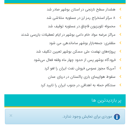
هشدار سطح نارنجی در استان بوشهر صادر شد
۸ مرکز استخراج رمز ارز در عسلویه متلاشی شد
محموله تلویزیون قاچاق در عسلویه توقیف شد
مراکز عرضه مواد خام دامی بوشهر در ایام تعطیلات بازرسی شدند
مظفری: جمعه‌بازار بوشهر ساماندهی می‌ شود
پروژه‌های نهضت ملی مسکن بوشهر تعیین تکلیف شد
فرودگاه بوشهر پس از حدود چهار ماه وقفه فعال می‌شود
آمریکا مجوز عمومی فروش نفت ایران را لغو کرد
سقوط هواپیمای باری پاکستان در دریای عمان
سنتکام حمله به اهدافی در جنوب ایران را تایید کرد
پر بازدیدترین ها
×
موردی برای نمایش وجود ندارد.