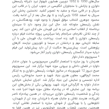
سال‌های 1350 تا 1352 دوربین همایون شهنواز نبرد دلیرانه رئیسعلی
دلواری و یارانش با متجاوزان انگلیسی در جنوب ایران را در قالب این
سریال و در قابی سیاه و سفید به تصویر کشید. نخستین پخش این
سریال به اسفند 1353 بازمی‌گردد و تا بهار سال بعد از آن ادامه یافت.
محمود جوهری انتخاب موفق شهنواز با وجود فوت زودهنگامش، در
نقش رئیسعلی جاودانه شد. حال این نیاز وجود دارد تا سینمای
برخاسته از انقلاب اسلامی نیز به این قهرمان ملی ادای دین کند. پس
از چند تلاش نافرجام، سرانجام رضا میرکریمی پروژه ساخت فیلم درباره
رئیسعلی دلواری را کلید‌ زده است. پرداخت یک قهرمان ملی با آن
سابقه تاریخی مهم و درخشان در سینما و تلویزیون نیازمند کارهای
پژوهشی است. پیش‌بینی‌ها حکایت از آن دارد پیش‌تولید این فیلم
درباره سردار تنگستان رئیسعلی دلواری پاییز آغاز می‌شود.
* سمپوزیوم دلدار دلوار
همزمان با روز مبارزه با استعمار انگلیس سپمپوزیومی با عنوان «دلدار
دلوار» در فضای داخلی و بیرونی موزه شهدا برگزار شد. این سمپوزیوم
صبح دیروز 12 شهریورماه در سالروز شهادت رئیسعلی دلواری و به ابتکار
محمد کرم‌اللهی، معاون هنری بنیاد شهید و حمید ساروخانی، رئیس
اداره تجسمی و نمایش این بنیاد برگزار شد. اجرای نمایش خیابانی
«دلدار دلوار» به کارگردانی فرزند شهید روزبهانی یکی از بخش‌های این
برنامه بود. این نمایش که در پیاده‌راه مقابل موزه شهدا اجرا شد، به
زندگی و شخصیت رئیسعلی دلواری می‌پردازد. در همین پیاده‌راه ناصر
تقی‌زاده، هنرمند نقاش و جانباز، همراه با فرزندان چند تن از شهیدان،
تابلوهایی را با بهره‌گیری از شهدای مبارزه با استعمار نقاشی کردند.
همچنین محسن شعبان، هنرمند خوشنویس نیز در همین فضا به