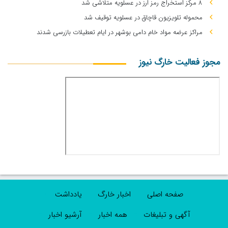
۸ مرکز استخراج رمز ارز در عسلویه متلاشی شد
محموله تلویزیون قاچاق در عسلویه توقیف شد
مراکز عرضه مواد خام دامی بوشهر در ایام تعطیلات بازرسی شدند
مجوز فعالیت خارگ نیوز
صفحه اصلی
اخبار خارگ
یادداشت
آگهی و تبلیغات
همه اخبار
آرشیو اخبار