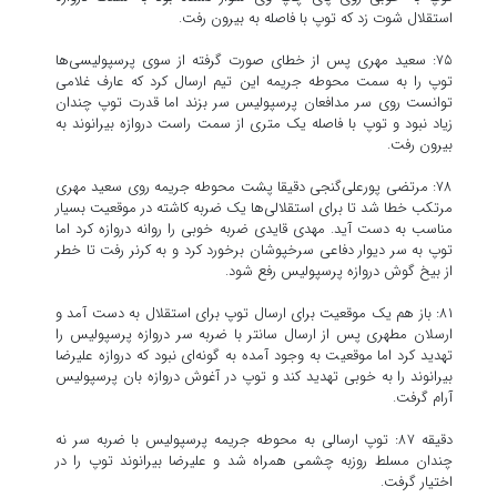
استقلال شوت زد که توپ با فاصله به بیرون رفت.
۷۵: سعید مهری پس از خطای صورت گرفته از سوی پرسپولیسی‌ها
توپ را به سمت محوطه جریمه این تیم ارسال کرد که عارف غلامی
توانست روی سر مدافعان پرسپولیس سر بزند اما قدرت توپ چندان
زیاد نبود و توپ با فاصله یک متری از سمت راست دروازه بیرانوند به
بیرون رفت.
۷۸: مرتضی پورعلی‌گنجی دقیقا پشت محوطه جریمه روی سعید مهری
مرتکب خطا شد تا برای استقلالی‌ها یک ضربه کاشته در موقعیت بسیار
مناسب به دست آید. مهدی قایدی ضربه خوبی را روانه دروازه کرد اما
توپ به سر دیوار دفاعی سرخپوشان برخورد کرد و به کرنر رفت تا خطر
از بیخ گوش دروازه پرسپولیس رفع شود.
۸۱: باز هم یک موقعیت برای ارسال توپ برای استقلال به دست آمد و
ارسلان مطهری پس از ارسال سانتر با ضربه سر دروازه پرسپولیس را
تهدید کرد اما موقعیت به وجود آمده به گونه‌ای نبود که دروازه علیرضا
بیرانوند را به خوبی تهدید کند و توپ در آغوش دروازه بان پرسپولیس
آرام گرفت.
دقیقه ۸۷: توپ ارسالی به محوطه جریمه پرسپولیس با ضربه سر نه
چندان مسلط روزبه چشمی همراه شد و علیرضا بیرانوند توپ را در
اختیار گرفت.