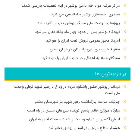
مراکز عرضه مواد خام دامی بوشهر در ایام تعطیلات بازرسی شدند
مظفری: جمعه‌بازار بوشهر ساماندهی می‌ شود
پروژه‌های نهضت ملی مسکن بوشهر تعیین تکلیف شد
فرودگاه بوشهر پس از حدود چهار ماه وقفه فعال می‌شود
آمریکا مجوز عمومی فروش نفت ایران را لغو کرد
سقوط هواپیمای باری پاکستان در دریای عمان
سنتکام حمله به اهدافی در جنوب ایران را تایید کرد
پر بازدیدترین ها
فرماندار بوشهر:حضور باشکوه مردم در وداع با رهبر شهید تجلی وحدت
ملی است
جزئیات مراسم بزرگداشت رهبر شهید در شهرستان دشتی
قرارگاه مرکزی خاتم: پاسخ کوبنده نیروهای مسلح در راه است
ادعای آکسیوس درباره وسعت و شدت حملات اخیر به ایران
هشدار سطح نارنجی در استان بوشهر صادر شد