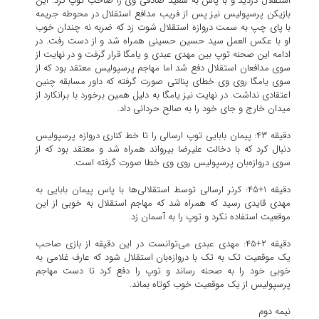
استقلال دزدید و با پاس به سعید صادقی وی را صاحب توپ کرد. این
بازیکن پرسپولیس نیز پس از فریب مدافع استقلال در محوطه جریمه
با پای چپ به سمت دروازه استقلال شوت زد که ضربه نه چندان خوب
او با عکس العمل سید حسین حسینی همراه شد و از دست رفت. در
ادامه این صحنه توپ بین مهدی عبدی و یامگا قرار گرفت و در نهایت از
سوی مدافعان استقلال دفع شد اما مهاجم پرسپولیس معتقد بود که از
سوی یامگا روی وی خطای پنالتی صورت گرفته که داور مسابقه چنین
اعتقادی نداشت. در نهایت نیز یامگا به دلیل همین برخورد با برانکارد از
میدان خارج و جای خود را به صالح حردانی داد.
دقیقه ۴۳: پیمان بابایی توپ ارسالی را تا خط کناری دروازه پرسپولیس
دنبال کرد که با دخالت علیرضا بیرواند همراه شد و معتقد بود که از
سوی دروازه‌بان پرسپولیس روی وی خطا صورت گرفته است.
دقیقه ۱+۴۵: کرنر ارسالی توسط استقلالی‌ها با پاس پیمان بابایی به
مهدی قایدی رسید که همراه شد که مهاجم استقلال به خوبی از این
موقعیت استفاده نکرد و توپ را به آسمان زد.
دقیقه ۲+۴۵: مهدی عبدی می‌توانست در این دقیقه از بازی صاحب
یک موقعیت تک به تک با دروازه‌بان استقلال شود که عارف غلامی به
خوبی خود را به صحنه رساند و توپ را دفع کرد تا دست مهاجم
پرسپولیس از یک موقعیت خوب کوتاه بماند.
نیمه دوم