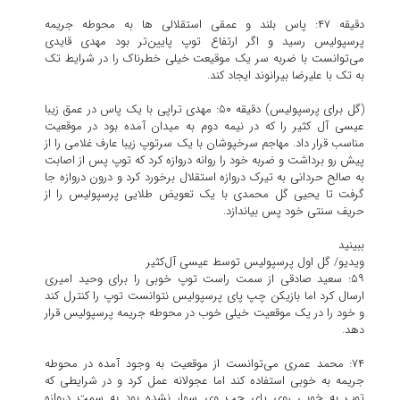
دقیقه ۴۷: پاس بلند و عمقی استقلالی ها به محوطه جریمه
پرسپولیس رسید و اگر ارتفاع توپ پایین‌تر بود مهدی قایدی
می‌توانست با ضربه سر یک موقیعت خیلی خطرناک را در شرایط تک
به تک با علیرضا بیرانوند ایجاد کند.
(گل برای پرسپولیس) دقیقه ۵۰: مهدی تراپی با یک پاس در عمق زیبا
عیسی آل کثیر را که در نیمه دوم به میدان آمده بود در موقعیت
مناسب قرار داد. مهاجم سرخپوشان با یک سرتوپ زیبا عارف غلامی را از
پیش رو برداشت و ضربه خود را روانه دروازه کرد که توپ پس از اصابت
به صالح حردانی به تیرک دروازه استقلال برخورد کرد و درون دروازه جا
گرفت تا یحیی گل محمدی با یک تعویض طلایی پرسپولیس را از
حریف سنتی خود پس بیاندازد.
ببینید
ویدیو/ گل اول پرسپولیس توسط عیسی آل‌کثیر
۵۹: سعید صادقی از سمت راست توپ خوبی را برای وحید امیری
ارسال کرد اما بازیکن چپ پای پرسپولیس نتوانست توپ را کنترل کند
و خود را در یک موقعیت خیلی خوب در محوطه جریمه پرسپولیس قرار
دهد.
۷۴: محمد عمری می‌توانست از موقعیت به وجود آمده در محوطه
جریمه به خوبی استفاده کند اما عجولانه عمل کرد و در شرایطی که
توپ به خوبی روی پای چپ وی سوار نشده بود به سمت دروازه