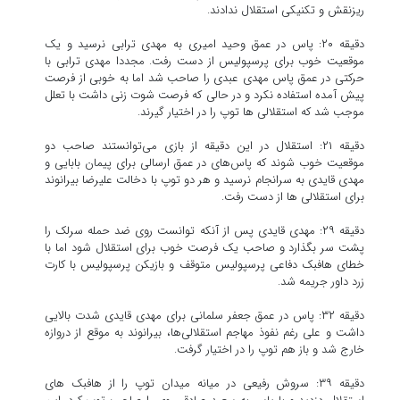
ریزنقش و تکنیکی استقلال ندادند.
دقیقه ۲۰: پاس در عمق وحید امیری به مهدی ترابی نرسید و یک
موقعیت خوب برای پرسپولیس از دست رفت. مجددا مهدی ترابی با
حرکتی در عمق پاس مهدی عبدی را صاحب شد اما به خوبی از فرصت
پیش آمده استفاده نکرد و در حالی که فرصت شوت زنی داشت با تعلل
موجب شد که استقلالی ها توپ را در اختیار گیرند.
دقيقه ۲۱: استقلال در این دقیقه از بازی می‌توانستند صاحب دو
موقعیت خوب شوند که پاس‌های در عمق ارسالی برای پیمان بابایی و
مهدی قایدی به سرانجام نرسید و هر دو توپ با دخالت علیرضا بیرانوند
برای استقلالی ها از دست رفت.
دقیقه ۲۹: مهدی قایدی پس از آنکه توانست روی ضد حمله سرلک را
پشت سر بگذارد و صاحب یک فرصت خوب برای استقلال شود اما با
خطای هافبک دفاعی پرسپولیس متوقف و بازیکن پرسپولیس با کارت
زرد داور جریمه شد.
دقیقه ۳۲: پاس در عمق جعفر سلمانی برای مهدی قایدی شدت بالایی
داشت و علی رغم نفوذ مهاجم استقلالی‌ها، بیرانوند به موقع از دروازه
خارج شد و باز هم توپ را در اختیار گرفت.
دقیقه ۳۹: سروش رفیعی در میانه میدان توپ را از هافبک های