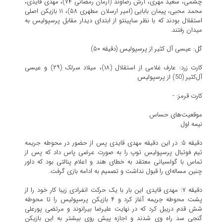
چشمی، سعید مهری، آرش رضاوند (آرمان رمضانی ۷۴)، مهدی قایدی،
محمد محبی، پیمان بابایی (امیر ارسلان مطهری ۵۸)، ۱۱ بازیکن اصلی
استقلال بودند که با نظر ساپینتو از ابتدای دیدار مقابل پرسپولیس به
میدان رفتند.
گل: عیسی آل کثیر از پرسپولیس (دقیقه ۵۰)
کارت زرد: عارف غلامی از استقلال (۱۸)، میلاد سرلک (۲۹) و عیسی
آل‌کثیر (50) از پرسپولیس
کارت قرمز: -
موقعیت‌های حساس
نیمه اول
دقیقه ۵: در این دقیقه مهدی قایدی پس از حضور در محوطه جریمه
تیم فوتبال پرسپولیس توپ را به صورت عرضی پاس داد که پس از
تماس با گولسیانی معتقد به خطای هند و اعلام پنالتی بود که داور
چنین مساله‌ای را قبول نداشت و تصمیم به ادامه بازی گرفت.
دقیقه ۷: مهدی قایدی این بار با یک حرکت انفرادی زیبا کار خود را از
پشت محوطه جریمه آغاز کرد و ۴ بازیکن پرسپولیس را تا محوطه
شش قدم دریبل کرد که در نهایت علیرضا بیرانوند و مرتضی پورعلی
گنجی سد راه وی شدند و اجازه پیش روی بیشتر به این بازیکن