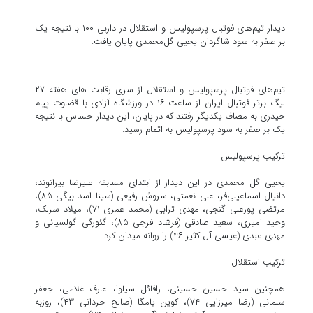
دیدار تیم‌های فوتبال پرسپولیس و استقلال در داربی ۱۰۰ با نتیجه یک
بر صفر به سود شاگردان یحیی گل‌محمدی پایان یافت.
تیم‌های فوتبال پرسپولیس و استقلال از سری رقابت های هفته ۲۷
لیگ برتر فوتبال ایران از ساعت ۱۶ در ورزشگاه آزادی با قضاوت پیام
حیدری به مصاف یکدیگر رفتند که در پایان، این دیدار حساس با نتیجه
یک بر صفر به سود پرسپولیس به اتمام رسید.
ترکیب پرسپولیس
یحیی گل محمدی در این دیدار از ابتدای مسابقه علیرضا بیرانوند،
دانیال اسماعیلی‌فر، علی نعمتی، سروش رفیعی (سینا اسد بیگی ۸۵)،
مرتضی پورعلی گنجی، مهدی ترابی (محمد عمری ۷۱)، میلاد سرلک،
وحید امیری، سعید صادقی (فرشاد فرجی ۸۵)، گئورگی گولسیانی و
مهدی عبدی (عیسی آل کثیر ۴۶) را روانه میدان کرد.
ترکیب استقلال
همچنین سید حسین حسینی، رافائل سیلوا، عارف غلامی، جعفر
سلمانی (رضا میرزایی ۷۴)، کوین یامگا (صالح حردانی ۴۳)، روزبه