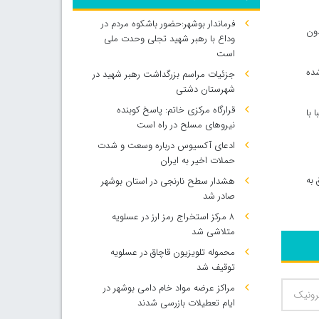
فرماندار بوشهر:حضور باشکوه مردم در
دون
وداع با رهبر شهید تجلی وحدت ملی
است
شده
جزئیات مراسم بزرگداشت رهبر شهید در
شهرستان دشتی
قرارگاه مرکزی خاتم: پاسخ کوبنده
 با
نیروهای مسلح در راه است
ادعای آکسیوس درباره وسعت و شدت
حملات اخیر به ایران
 به
هشدار سطح نارنجی در استان بوشهر
صادر شد
۸ مرکز استخراج رمز ارز در عسلویه
متلاشی شد
محموله تلویزیون قاچاق در عسلویه
توقیف شد
مراکز عرضه مواد خام دامی بوشهر در
ایام تعطیلات بازرسی شدند