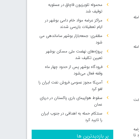
محموله تلویزیون قاچاق در عسلویه
توقیف شد
عامله
مراکز عرضه مواد خام دامی بوشهر در
ایام تعطیلات بازرسی شدند
مظفری: جمعه‌بازار بوشهر ساماندهی می‌
شود
مله
پروژه‌های نهضت ملی مسکن بوشهر
تعیین تکلیف شد
فرودگاه بوشهر پس از حدود چهار ماه
وقفه فعال می‌شود
آمریکا مجوز عمومی فروش نفت ایران را
لغو کرد
سقوط هواپیمای باری پاکستان در دریای
اخت
عمان
سنتکام حمله به اهدافی در جنوب ایران
را تایید کرد
رضه
 تا
پر بازدیدترین ها