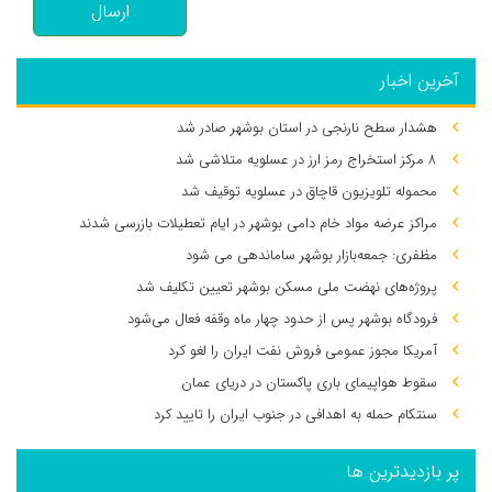
ارسال
آخرین اخبار
هشدار سطح نارنجی در استان بوشهر صادر شد
۸ مرکز استخراج رمز ارز در عسلویه متلاشی شد
محموله تلویزیون قاچاق در عسلویه توقیف شد
مراکز عرضه مواد خام دامی بوشهر در ایام تعطیلات بازرسی شدند
مظفری: جمعه‌بازار بوشهر ساماندهی می‌ شود
پروژه‌های نهضت ملی مسکن بوشهر تعیین تکلیف شد
فرودگاه بوشهر پس از حدود چهار ماه وقفه فعال می‌شود
آمریکا مجوز عمومی فروش نفت ایران را لغو کرد
سقوط هواپیمای باری پاکستان در دریای عمان
سنتکام حمله به اهدافی در جنوب ایران را تایید کرد
پر بازدیدترین ها