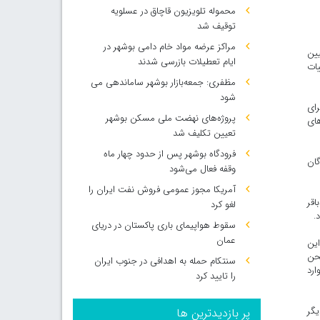
محموله تلویزیون قاچاق در عسلویه
توقیف شد
مراکز عرضه مواد خام دامی بوشهر در
ی تعیین
ایام تعطیلات بازرسی شدند
ات دولت در روز ۲۲ تیرماه جزییات
مظفری: جمعه‌بازار بوشهر ساماندهی می‌
شود
ای
پروژه‌های نهضت ملی مسکن بوشهر
های
تعیین تکلیف شد
فرودگاه بوشهر پس از حدود چهار ماه
گان
وقفه فعال می‌شود
آمریکا مجوز عمومی فروش نفت ایران را
اقر
لغو کرد
.
سقوط هواپیمای باری پاکستان در دریای
عمان
عه شاید به این
صحن
سنتکام حمله به اهدافی در جنوب ایران
ارد
را تایید کرد
یگر
پر بازدیدترین ها