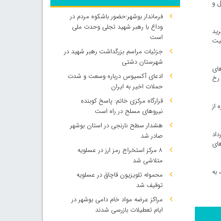
ح اجاره‌داری تکمیل و
فرماندار بوشهر:حضور باشکوه مردم در
وداع با رهبر شهید تجلی وحدت ملی
رید
است
لیت
جزئیات مراسم بزرگداشت رهبر شهید در
شهرستان دشتی
‌های
ادعای آکسیوس درباره وسعت و شدت
ه رخ
حملات اخیر به ایران
قرارگاه مرکزی خاتم: پاسخ کوبنده
 از
نیروهای مسلح در راه است
هشدار سطح نارنجی در استان بوشهر
داد
صادر شد
های
۸ مرکز استخراج رمز ارز در عسلویه
متلاشی شد
 به
محموله تلویزیون قاچاق در عسلویه
توقیف شد
مراکز عرضه مواد خام دامی بوشهر در
ایام تعطیلات بازرسی شدند