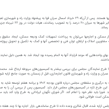
دولت و مجلس به دنبال راهی برای کنترل بازار مسکن و اجاره بها هستند. پس از آن‌که ۲۹ خرداد امسال سران قوا به پیشنهاد وزارت راه و شهرساز
سقف مجاز افزایش اجاره بها در تهران به میزان ۲۵ درصد و سایر شهرها به میزان ۲۰ درصد را به تصویب رساندند، هی
رساند.
مسکن و اجاره‌بها می‌توان به پرداخت تسهیلات کمک ودیعه مسکن، ایجاد مشوق بر
 مشاورین املاک و ارتقای توان فنی و تخصصی آنها و کمک به تکمیل و تحویل پروژه‌
های واحدهایی که موعد قرارداد آنها به اتمام رسیده بود ایجاد شد. به همین دلیل نمایند
اختند.
ا در جلسه سران قوا طرح نمایندگان مجلس برای بررسی بیشتر به کمیسیون‌های مربوطه ارجاع شد. محمدب
مران و وزارت راه و شهرسازی قانون اجاره‌داری، قبل از زمستان به صورت جامع ارایه شود
زمستان آمد و طرح اجاره‌داری هنوز نهایی نشده است. با توجه به درگیری و مشغله‌ی مجلس درباره قانون بودجه ۱۴۰۲ و برنامه هفتم توس
د. این طرح تازه در کمیسیون‌های مجلس قرار دارد. کمیسیون پس از بررسی آن را به 
شورا باید نظر خود را اعلام کند. اگر شورای نگهبان ایراداتی به طرح وارد کند باید مو
 ممکن است طولانی شود.
رایه شده، اقبال شاکری وعده داده تا طرح ساماندهی بازار اجاره بها تا چند هفته د