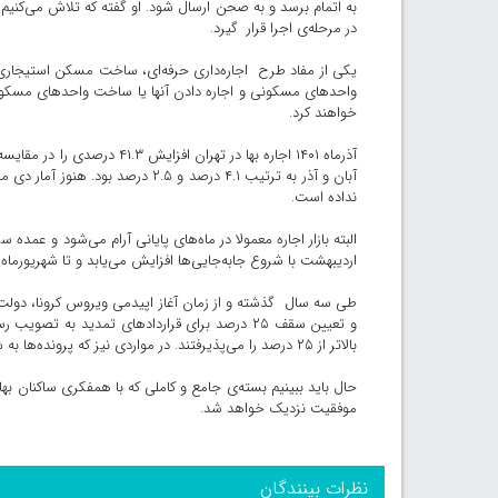
در مرحله‌ی اجرا قرار گیرد.
یکی از مفاد طرح اجاره‌داری حرفه‌ای، ساخت مسکن استیجاری 
واحدهای مسکونی و اجاره دادن آنها یا ساخت واحدهای مسکونی 
خواهند کرد.
آذرماه ۱۴۰۱ اجاره بها در ته
آبان و آذر به ترتیب ۴.۱ درصد و .۵
نداده است.
البته بازار اجاره معمولا در ماه‌های پایانی آرام می‌شود و عمد
اردیبهشت با شروع جابه‌جایی‌ها افزایش می‌یابد و تا شهریورماه ا
طی سه سال گذشته و از زمان آغاز اپیدمی ویروس کرونا، دولت 
و تعیین سقف ۲۵ درصد برای قراردادهای تمدید به 
بالاتر از ۲۵ درصد را می‌پذیرفتند. در مواردی نیز که پرونده‌ها به شورای حل اختلاف فرستاده می‌شد بعضا شورا حکم به تخلیه واحد مسکونی می‌داد.
حال باید ببینیم بسته‌ی جامع و کاملی که با همفکری ساکنان به
موفقیت نزدیک خواهد شد.
نظرات بینندگان