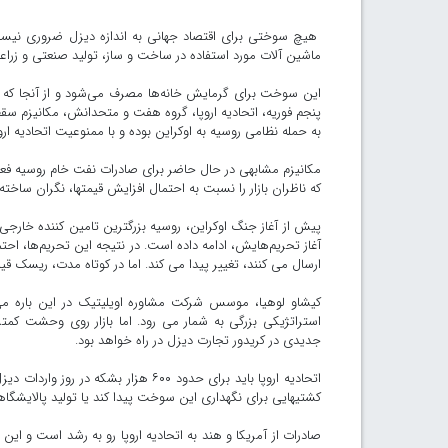
هیچ سوختی برای اقتصاد جهانی به اندازه دیزل ضروری نیست.
ماشین آلات مورد استفاده در ساخت و ساز، تولید صنعتی و زراع
این سوخت برای گرمایش خانه‌ها مصرف می‌شود و از آنجا که قی
پنجم فوریه، اتحادیه اروپا، گروه هفت و متحدانش، مکانیزم س
به حمله نظامی روسیه به اوکراین بوده و با ممنوعیت اتحادیه ار
مکانیزم مشابهی در حال حاضر برای صادرات نفت خام روسیه
که ناظران بازار را نسبت به احتمال افزایش قیمتها، نگران ساخت
پیش از آغاز جنگ اوکراین، روسیه بزرگترین تامین کننده خارجی
آغاز تحریم‌هایش، ادامه داده است. در نتیجه این تحریم‌ها، اح
ارسال می کنند، تغییر پیدا می کند. اما در کوتاه مدت، ریسک قیمت
کیشاو لوهیا، موسس شرکت مشاوره اویلیتیک در این باره 
استراتژیکی بزرگی به شمار می رود. اما بازار روی وحشت کمتر
جدیدی در کریدور تجارت دیزل در راه خواهد بود.
اتحادیه اروپا باید برای حدود ۶۰۰ هزا
کشتیهایی برای نگهداری این سوخت پیدا کند یا تولید پالایشگ
صادرات از آمریکا و هند به اتحادیه اروپا رو به رشد است و 