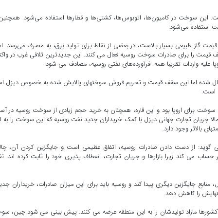
 این سوخت در کامیون‌ها، اتوبوس‌ها، کشتی‌ها و قطارها استفاده می‌شود. همچنین
ت استفاده می‌شود.
مت گاز طبیعی بسیار بالاست، در بعضی از نقاط برای تولید برق، به مصرف می‌رسد. اما
قف قیمت را برای صادرات سوخت روسیه فعال می کنند. این جدیدترین تلافی غرب در وا
وپا علیه واردات تقریبا همه فرآورده‌های نفتی روسیه، مصادف می شود.
 فعال شده اما این سقف قیمت و تحریم فروش سوختهای پالایش شده به خصوص دیزل ا
ه است.
 سوخت برای اروپا بود و این قاره، همچنان به خرید حجم زیادی از سوخت روسیه در آست
تمالا جریان تجارت جهانی دیزل با کمک خریداران جدید نفت روسیه که این سوخت را به ار
های بالاتر وجود دارد.
می گوید: از دست دادن صادرات روسیه، اتفاق عظیمی است و جایگزین کردن آن، چا
 حساب می کند زیرا بازارها و جریان تجارت، انعطاف پذیری خود را ثابت کرده اند. تغ
ر بشکه در روز واردات دیزل، منابع جایگزین دیگری پیدا کند و روسیه باید برای این میزان صادرات، خریداران جد
اههایش را کاهش دهد.
این کشورها مازاد تولیدشان را به این منطقه عرضه می کنند. پیش بینی می شود چین، س