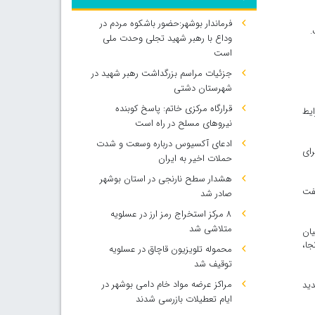
فرماندار بوشهر:حضور باشکوه مردم در
.
وداع با رهبر شهید تجلی وحدت ملی
است
جزئیات مراسم بزرگداشت رهبر شهید در
شهرستان دشتی
قرارگاه مرکزی خاتم: پاسخ کوبنده
ایط
نیروهای مسلح در راه است
ادعای آکسیوس درباره وسعت و شدت
رای
حملات اخیر به ایران
هشدار سطح نارنجی در استان بوشهر
نفت
صادر شد
۸ مرکز استخراج رمز ارز در عسلویه
متلاشی شد
یان
جا،
محموله تلویزیون قاچاق در عسلویه
توقیف شد
مراکز عرضه مواد خام دامی بوشهر در
دید
ایام تعطیلات بازرسی شدند