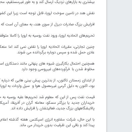
بیشتری به بازارهای نزدیک ارسال کند و به طور غیرمستقیم، مح
نقش هند در تامین سوخت اروپا، قابل توجه است زیرا این کشور 
افزایش بزرگ صادرات دیزل از سوی هند، به معنای آن است که 
تحریم‌های اتحادیه اروپا، ورود نفت روسیه به اروپا را کاملا متوق
چنین تجارتی، مقررات اتحادیه اروپا را نقض نمی کند اما منعک
عادی حمل شده و سپس دوباره برگردانده می شوند.
همچنین احتمال بکارگیری شیوه های پنهانی مانند دستکاری اسن
مخلوط شدن با فرآورده‌های غیرروسی وجود دارد.
از ابتدای زمستان تاکنون، از بدترین پیش بینی هایی که دربار
بود، اکنون به دلیل گرمی غیرمعمول هوا و سیل واردات به ارو
قیمت نفت پس از این که معلوم شد تحریم‌ها علیه روسیه به 
خریداران جدید یا بزرگتر مسکو، معامله گران در آفریقا، آمریکای
پالایشگاههای بزرگ جدید، فعالیتشان را افزایش داده اند.
با این حال، شرکت مشاوره انرژی اسپکتس هفته گذشته اعلام ک
پیدا کند و باقی این ظرفیت بدون خریدار می ماند.