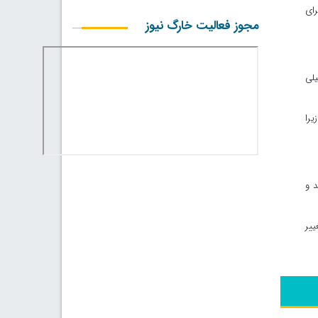
رای
مجوز فعالیت خارگ نیوز
لی
یرا
د و
ییر