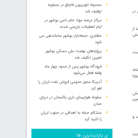
محموله تلویزیون قاچاق در عسلویه
 در
توقیف شد
مراکز عرضه مواد خام دامی بوشهر در
ایام تعطیلات بازرسی شدند
 از
کنش
مظفری: جمعه‌بازار بوشهر ساماندهی می‌
شود
پروژه‌های نهضت ملی مسکن بوشهر
ست
تعیین تکلیف شد
فرودگاه بوشهر پس از حدود چهار ماه
انه
وقفه فعال می‌شود
وپا
آمریکا مجوز عمومی فروش نفت ایران را
لغو کرد
لش
سقوط هواپیمای باری پاکستان در دریای
ییر
عمان
سنتکام حمله به اهدافی در جنوب ایران
ید و
را تایید کرد
وخت
پر بازدیدترین ها