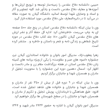
حبیبی دانشنامه دفاع مقدس را زمینه ساز توسعه و ترویج ارزش ها و
آموزه ها و معارف دفاع مقدس دانست و یادآور شد: کلیه تصاویر و آثار
و اسناد و وصایای شهدا توسط اساتید دانشگاه گیلان به صورت مقاله
در می آید تا در دایره المعارف ملی دفاع مقدس مورد استفاده قرار گیرد.
وی با بیان اینکه دانشنامه دفاع مقدس استان در پنج جلد ۵۰۰ صفحه
ای به چاپ می رسد، خاطرنشان کرد: اداره کل حفظ آثار و نشر ارزش
های دفاع مقدس گیلان تاکنون ۱۸۰ جلد کتاب دفاع مقدس در حوزه
تاریخ شفاهی و زندگی نامه و شعر و داستان و خاطره و... منتشر کرده
است.
زهرا یعقوب نژاد، مدیرکل امور بانوان و خانواده استانداری گیلان نیز،
جشنواره «اسوه های صبر و مقاومت» را یکی از ویژه برنامه های کمیته
زنان دفاع مقدس استان در هفته بزرگداشت مقام زن و مادر دانست و
اظهار کرد: امسال دهمین دوره این جشنواره را با محوریت تجلیل از
مادران و همسران شهدا و جانبازان برگزار کردیم.
وی با بیان اینکه در ۹ دوره قبل از بیش از ۳۵۰ نفر از مادران و
همسران شهدا و جانبازان و خانواده های شاهد تجلیل شده است،
افزود: طبق هماهنگی با فرمانداران، پویش تجلیل و تکریم از مادران و
همسران شهدا و جانبازان را در سطح شهرستان ها برگزار خواهیم کرد.
مدیرکل امور بانوان گیلان با اشاره به حضور ۲۴۳۶ مادر شهید و ۱۳۶۴