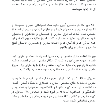
دانست و گفت: دانشنامه دفاع مقدس استان در پنج جلد ۵۰۰ صفحه
ای به چاپ می رسد.
۲۵ دی ماه در دهمین آیین نکوداشت اسوه‌های صبر و مقاومت و
تکریم از مادران و همسران شهدا و جانبازان گیلان، با بیان اینکه دفاع
مقدس تمام شده، اما برای مادران و همسران و خواهران و دختران
شهدا و جانبازان هنوز ادامه دارد، گفت: امروز وظیفه داریم که قدردان
همه تلاش ها و فداکاری ها و زحمات مادران و همسران جانبازان قطع
نخاعی و اعصاب و روان باشیم.
وی دانشنامه دفاع مقدس را یک دایره المعارف دانست و عنوان کرد:
باید در جهت جمع آوری و ثبت آثار دفاع مقدس استان اهتمام داشته
باشیم تا بتوانیم یک منبع معتبر، مستند و جامع را به عنوان یک مرجع
علمی درباره دفاع مقدس به محققان و عموم مخاطبان ارائه کنیم.
مدیرکل حفظ آثار و نشر ارزش های دفاع مقدس گیلان با اشاره به
تدوین دانشنامه دفاع مقدس استان با همکاری دانشگاه گیلان، گفت:
دانشنامه دارای سه گروه «شهدا و اشخاص»، «جغرافیا و نظامی» و
«فرهنگی و اجتماعی» است که در گروه شهدا و اشخاص ۱۹۸ مدخل، در
گروه جغرافیا و نظامی ۱۴۲ مدخل و در گروه فرهنگی و اجتماعی ۹۵۸
مدخل شناسایی شده است.