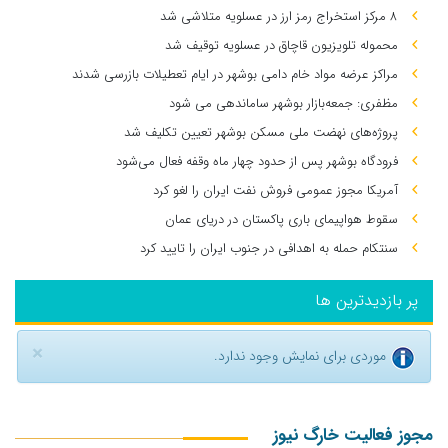
۸ مرکز استخراج رمز ارز در عسلویه متلاشی شد
محموله تلویزیون قاچاق در عسلویه توقیف شد
مراکز عرضه مواد خام دامی بوشهر در ایام تعطیلات بازرسی شدند
مظفری: جمعه‌بازار بوشهر ساماندهی می‌ شود
پروژه‌های نهضت ملی مسکن بوشهر تعیین تکلیف شد
فرودگاه بوشهر پس از حدود چهار ماه وقفه فعال می‌شود
آمریکا مجوز عمومی فروش نفت ایران را لغو کرد
سقوط هواپیمای باری پاکستان در دریای عمان
سنتکام حمله به اهدافی در جنوب ایران را تایید کرد
پر بازدیدترین ها
×
موردی برای نمایش وجود ندارد.
مجوز فعالیت خارگ نیوز