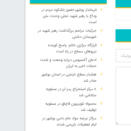
فرماندار بوشهر:حضور باشکوه مردم در
وداع با رهبر شهید تجلی وحدت ملی
است
جزئیات مراسم بزرگداشت رهبر شهید در
شهرستان دشتی
قرارگاه مرکزی خاتم: پاسخ کوبنده
نیروهای مسلح در راه است
ادعای آکسیوس درباره وسعت و شدت
حملات اخیر به ایران
هشدار سطح نارنجی در استان بوشهر
صادر شد
۸ مرکز استخراج رمز ارز در عسلویه
متلاشی شد
محموله تلویزیون قاچاق در عسلویه
توقیف شد
مراکز عرضه مواد خام دامی بوشهر در
500
ایام تعطیلات بازرسی شدند