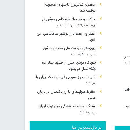
محموله تلویزیون قاچاق در عسلویه
توقیف شد
مراکز عرضه مواد خام دامی بوشهر در
ایام تعطیلات بازرسی شدند
مظفری: جمعه‌بازار بوشهر ساماندهی می‌
شود
پروژه‌های نهضت ملی مسکن بوشهر
تعیین تکلیف شد
 در
ران
فرودگاه بوشهر پس از حدود چهار ماه
وقفه فعال می‌شود
آمریکا مجوز عمومی فروش نفت ایران را
لغو کرد
اند
سقوط هواپیمای باری پاکستان در دریای
عمان
هید
سنتکام حمله به اهدافی در جنوب ایران
را تایید کرد
پر بازدیدترین ها