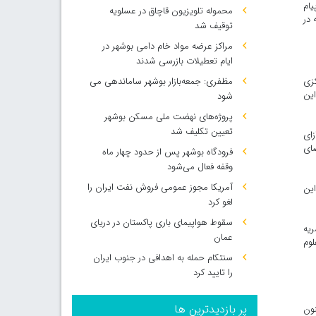
یام
محموله تلویزیون قاچاق در عسلویه
هستند که در
توقیف شد
مراکز عرضه مواد خام دامی بوشهر در
ایام تعطیلات بازرسی شدند
کزی
مظفری: جمعه‌بازار بوشهر ساماندهی می‌
 است که از این
شود
پروژه‌های نهضت ملی مسکن بوشهر
تعیین تکلیف شد
ی دانشگاه پیام نور؛ در سال ۹۲، ۴۵۰۰ مقاله، طی سال‌های ۹۴ تا۹۹ به ازای
ار و ۲۸۴ مقاله توسط اعضای
فرودگاه بوشهر پس از حدود چهار ماه
وقفه فعال می‌شود
آمریکا مجوز عمومی فروش نفت ایران را
ای این
لغو کرد
سقوط هواپیمای باری پاکستان در دریای
افته است، به نشریات علمی پژوهشی این دانشگاه اشاره و اظهار کرد: ۲۹ نشریه
عمان
وزه علوم
سنتکام حمله به اهدافی در جنوب ایران
را تایید کرد
پر بازدیدترین ها
نون