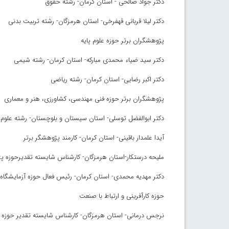
دکتر جواد صالحی - استان کرمان- رشته حقوق
دکتر لیلا قربانی قهفرخی- استان هرمزگان- رشته تربیت بدنی
پژوهشگران برتر حوزه علوم پایه
دکتر سید ضیاء محمدی مبارکه- استان کرمان- رشته شیمی
دکتر اکبر رضایی- استان کرمان- رشته ریاضی
پژوهشگران برتر حوزه فنی مهندسی، کشاورزی، هنر و معماری
دکتر ابوالفضل توسلی- استان سیستان و بلوچستان- رشته علوم
آیدا علمدار باقینی- استان کرمان- کارمند پژوهشگر برتر
ملیحه درستکار-استان هرمزگان- کارشناس شایسته تقدیرحوزه 
دکتر مهدیه محمدی- استان کرمان- رئیس فعال حوزه آزمایشگاه‌
حوزه کارآفرینی و ارتباط با صنعت
نرجس درمانی- استان هرمزگان- کارشناس شایسته تقدیر حوزه کا