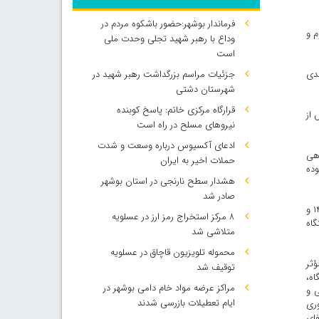
فرماندار بوشهر:حضور باشکوه مردم در
م و
وداع با رهبر شهید تجلی وحدت ملی
است
به ۶۵، بر اساس رتبه‌بندی
جزئیات مراسم بزرگداشت رهبر شهید در
شهرستان دشتی
قرارگاه مرکزی خاتم: پاسخ کوبنده
آف ساینس از
نیروهای مسلح در راه است
ادعای آکسیوس درباره وسعت و شدت
کارگاهی
حملات اخیر به ایران
ر بوده
هشدار سطح نارنجی در استان بوشهر
صادر شد
وی همچنین عضویت ۳۳ آزمایشگاه مراکز دانشگاه در شبکه آزمایشگاهی فناوری‌های راهبردی معاونت علمی ریاست جمهوری (۲۱ مورد در سال‌های ۱۴۰۰ و
۸ مرکز استخراج رمز ارز در عسلویه
زاران دستگاه
متلاشی شد
محموله تلویزیون قاچاق در عسلویه
ؤثر
توقیف شد
اه،
مراکز عرضه مواد خام دامی بوشهر در
 و
ایام تعطیلات بازرسی شدند
وری
فای