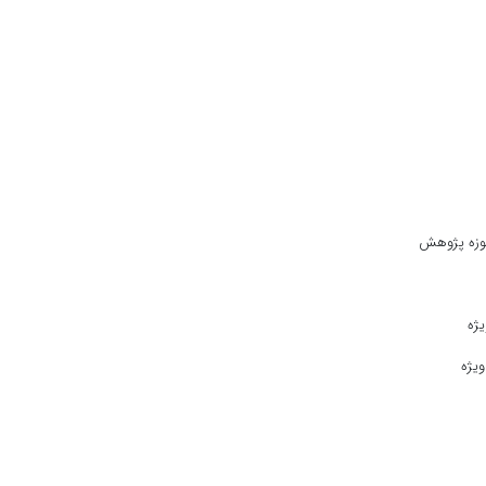
حوزه پژوهش
ژه
یژه