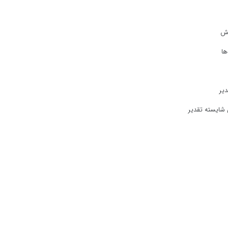
هش
ها
یر
 شایسته تقدیر