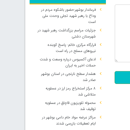
فرماندار بوشهر:حضور باشکوه مردم در
وداع با رهبر شهید تجلی وحدت ملی
است
جزئیات مراسم بزرگداشت رهبر شهید در
شهرستان دشتی
قرارگاه مرکزی خاتم: پاسخ کوبنده
نیروهای مسلح در راه است
500
ادعای آکسیوس درباره وسعت و شدت
حملات اخیر به ایران
هشدار سطح نارنجی در استان بوشهر
صادر شد
۸ مرکز استخراج رمز ارز در عسلویه
متلاشی شد
محموله تلویزیون قاچاق در عسلویه
توقیف شد
مراکز عرضه مواد خام دامی بوشهر در
ایام تعطیلات بازرسی شدند