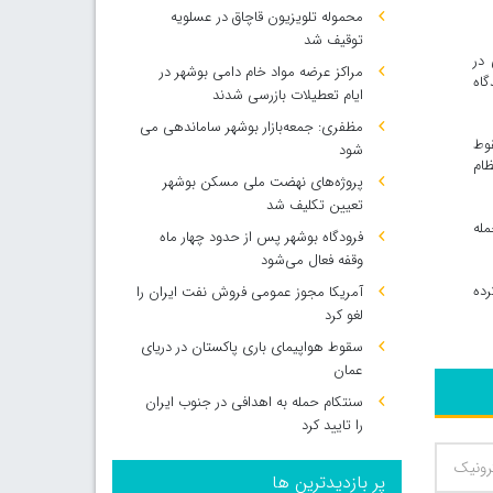
محموله تلویزیون قاچاق در عسلویه
توقیف شد
 در
مراکز عرضه مواد خام دامی بوشهر در
دگاه
ایام تعطیلات بازرسی شدند
مظفری: جمعه‌بازار بوشهر ساماندهی می‌
قوط
شود
ظام
پروژه‌های نهضت ملی مسکن بوشهر
تعیین تکلیف شد
له
فرودگاه بوشهر پس از حدود چهار ماه
وقفه فعال می‌شود
رده
آمریکا مجوز عمومی فروش نفت ایران را
لغو کرد
سقوط هواپیمای باری پاکستان در دریای
عمان
سنتکام حمله به اهدافی در جنوب ایران
را تایید کرد
پر بازدیدترین ها