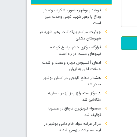
فرماندار بوشهر:حضور باشکوه مردم در
وداع با رهبر شهید تجلی وحدت ملی
500
است
جزئیات مراسم بزرگداشت رهبر شهید در
شهرستان دشتی
قرارگاه مرکزی خاتم: پاسخ کوبنده
نیروهای مسلح در راه است
ادعای آکسیوس درباره وسعت و شدت
حملات اخیر به ایران
هشدار سطح نارنجی در استان بوشهر
صادر شد
۸ مرکز استخراج رمز ارز در عسلویه
متلاشی شد
محموله تلویزیون قاچاق در عسلویه
توقیف شد
مراکز عرضه مواد خام دامی بوشهر در
ایام تعطیلات بازرسی شدند