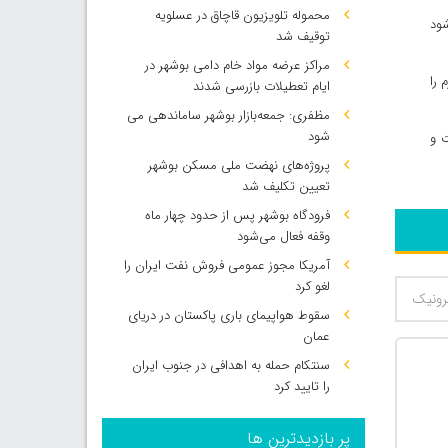
محموله تلویزیون قاچاق در عسلویه
شود
توقیف شد
مراکز عرضه مواد خام دامی بوشهر در
 را
ایام تعطیلات بازرسی شدند
مظفری: جمعه‌بازار بوشهر ساماندهی می‌
شود
ت و
پروژه‌های نهضت ملی مسکن بوشهر
تعیین تکلیف شد
فرودگاه بوشهر پس از حدود چهار ماه
وقفه فعال می‌شود
آمریکا مجوز عمومی فروش نفت ایران را
لغو کرد
سقوط هواپیمای باری پاکستان در دریای
عمان
سنتکام حمله به اهدافی در جنوب ایران
را تایید کرد
پر بازدیدترین ها