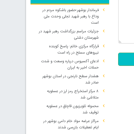
فرماندار بوشهر:حضور باشکوه مردم در
وداع با رهبر شهید تجلی وحدت ملی
است
جزئیات مراسم بزرگداشت رهبر شهید در
شهرستان دشتی
500
قرارگاه مرکزی خاتم: پاسخ کوبنده
نیروهای مسلح در راه است
ادعای آکسیوس درباره وسعت و شدت
حملات اخیر به ایران
هشدار سطح نارنجی در استان بوشهر
صادر شد
۸ مرکز استخراج رمز ارز در عسلویه
متلاشی شد
محموله تلویزیون قاچاق در عسلویه
توقیف شد
مراکز عرضه مواد خام دامی بوشهر در
ایام تعطیلات بازرسی شدند