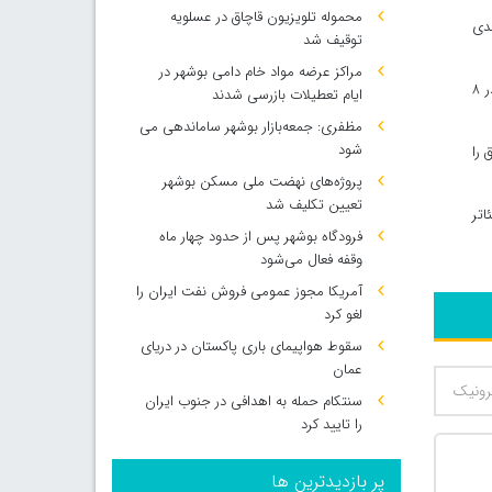
محموله تلویزیون قاچاق در عسلویه
ندی
توقیف شد
مراکز عرضه مواد خام دامی بوشهر در
فرمانده نیروی دریایی ارتش جزیره خارگ در ادامه از رشادت‌های ناوچه همیشه قهرمان پیکان یاد کرد و نیروی دریایی را یکی از نیروهای غرور آفرین در ۸
ایام تعطیلات بازرسی شدند
مظفری: جمعه‌بازار بوشهر ساماندهی می‌
شود
عراق را
پروژه‌های نهضت ملی مسکن بوشهر
تعیین تکلیف شد
اتر
فرودگاه بوشهر پس از حدود چهار ماه
وقفه فعال می‌شود
آمریکا مجوز عمومی فروش نفت ایران را
لغو کرد
سقوط هواپیمای باری پاکستان در دریای
عمان
سنتکام حمله به اهدافی در جنوب ایران
را تایید کرد
پر بازدیدترین ها