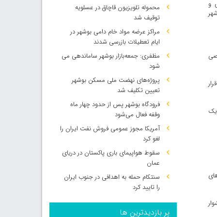
 و
محموله تلویزیون قاچاق در عسلویه
شهر
توقیف شد
مراکز عرضه مواد خام دامی بوشهر در
ایام تعطیلات بازرسی شدند
صصی
مظفری: جمعه‌بازار بوشهر ساماندهی می‌
شود
پروژه‌های نهضت ملی مسکن بوشهر
رار
تعیین تکلیف شد
فرودگاه بوشهر پس از حدود چهار ماه
دیک
وقفه فعال می‌شود
آمریکا مجوز عمومی فروش نفت ایران را
لغو کرد
سقوط هواپیمای باری پاکستان در دریای
عمان
های
سنتکام حمله به اهدافی در جنوب ایران
را تایید کرد
یط دشوار
پر بازدیدترین ها