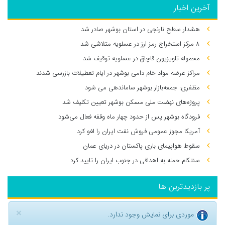
آخرین اخبار
هشدار سطح نارنجی در استان بوشهر صادر شد
۸ مرکز استخراج رمز ارز در عسلویه متلاشی شد
محموله تلویزیون قاچاق در عسلویه توقیف شد
مراکز عرضه مواد خام دامی بوشهر در ایام تعطیلات بازرسی شدند
مظفری: جمعه‌بازار بوشهر ساماندهی می‌ شود
پروژه‌های نهضت ملی مسکن بوشهر تعیین تکلیف شد
فرودگاه بوشهر پس از حدود چهار ماه وقفه فعال می‌شود
آمریکا مجوز عمومی فروش نفت ایران را لغو کرد
سقوط هواپیمای باری پاکستان در دریای عمان
سنتکام حمله به اهدافی در جنوب ایران را تایید کرد
پر بازدیدترین ها
×
موردی برای نمایش وجود ندارد.