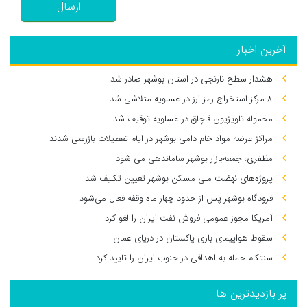
ارسال
آخرین اخبار
هشدار سطح نارنجی در استان بوشهر صادر شد
۸ مرکز استخراج رمز ارز در عسلویه متلاشی شد
محموله تلویزیون قاچاق در عسلویه توقیف شد
مراکز عرضه مواد خام دامی بوشهر در ایام تعطیلات بازرسی شدند
مظفری: جمعه‌بازار بوشهر ساماندهی می‌ شود
پروژه‌های نهضت ملی مسکن بوشهر تعیین تکلیف شد
فرودگاه بوشهر پس از حدود چهار ماه وقفه فعال می‌شود
آمریکا مجوز عمومی فروش نفت ایران را لغو کرد
سقوط هواپیمای باری پاکستان در دریای عمان
سنتکام حمله به اهدافی در جنوب ایران را تایید کرد
پر بازدیدترین ها