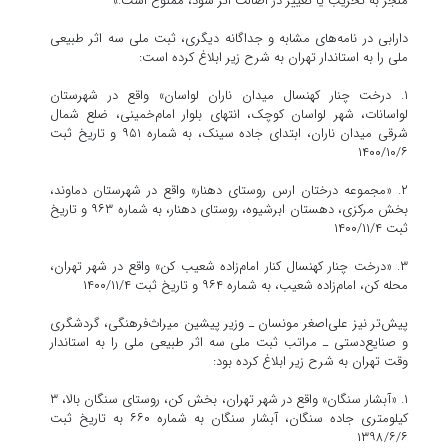
منجر به تخریب یا تغییر در اصالت اثر شود، ممنوع است.»
دارابی در نامه‌های مشابه و جداگانه دیگری، ثبت ملی سه اثر طبیعی
ملی را به استاندار تهران به شرح زیر ابلاغ کرده است:
۱. درخت چنار کهنسال میدان ناران لواسان» واقع در شهرستان
لواسانات، شهر لواسان کوچک، انتهای بلوار امام‌خمینی، ضلع شمال
شرقی میدان ناران، ابتدای جاده سینک، به شماره ۹۵۱ و تاریخ ثبت
۱۴۰۰/۱۰/۶
۲. «مجموعه درختان ارس روستای دهنار» واقع در شهرستان دماوند،
بخش مرکزی، دهستان ابرشیوه، روستای دهنار، به شماره ۹۶۳ و تاریخ
ثبت ۱۴۰۰/۱۱/۴
۳. «درخت چنار کهنسال کنار امام‌زاده شعیب کن» واقع در شهر تهران،
محله کن، امام‌زاده شعیب، به شماره ۹۶۴ و تاریخ ثبت ۱۴۰۰/۱۱/۴
پیش‌تر نیز علی‌اصغر مونسان ـ وزیر پیشین میراث‌فرهنگی، گردشگری
و صنایع‌دستی ـ مراتب ثبت ملی سه اثر طبیعی ملی را به استاندار
وقت تهران به شرح زیر ابلاغ کرده بود:
۱. «آبشار سنگان» واقع در شهر تهران، بخش کن، روستای سنگان بالا، ۳
کیلومتری جاده سنگان، آبشار سنگان به شماره ۶۶۰ به تاریخ ثبت
۱۳۹۸/۶/۶