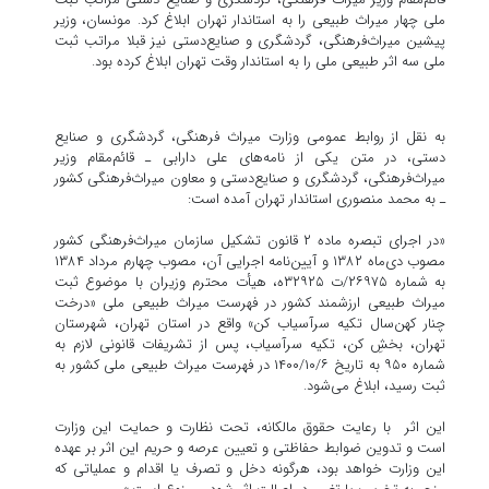
ملی چهار میراث طبیعی را به استاندار تهران ابلاغ کرد. مونسان، وزیر
پیشین میراث‌فرهنگی، گردشگری و صنایع‌دستی نیز قبلا مراتب ثبت
ملی سه اثر طبیعی ملی را به استاندار وقت تهران ابلاغ کرده بود.
به نقل از روابط عمومی وزارت میراث فرهنگی، گردشگری و صنایع
دستی، در متن یکی از نامه‌های علی دارابی ـ قائم‌مقام وزیر
میراث‌فرهنگی، گردشگری و صنایع‌دستی و معاون میراث‌فرهنگی کشور
ـ به محمد منصوری استاندار تهران آمده است:
«در اجرای تبصره ماده ۲ قانون تشکیل سازمان میراث‌فرهنگی کشور
مصوب دی‌ماه ۱۳۸۲ و آیین‌نامه اجرایی آن، مصوب چهارم مرداد ۱۳۸۴
به شماره ۲۶۹۷۵/ت ۳۲۹۲۵ه، هیأت محترم وزیران با موضوع ثبت
میراث طبیعی ارزشمند کشور در فهرست میراث طبیعی ملی «درخت
چنار کهن‌سال تکیه سرآسیاب کن» واقع در استان تهران، شهرستان
تهران، بخشِ کن، تکیه سرآسیاب، پس از تشریفات قانونی لازم به
شماره ۹۵۰ به تاریخ ۱۴۰۰/۱۰/۶ در فهرست میراث طبیعی ملی کشور به
ثبت رسید، ابلاغ می‌شود.
این اثر با رعایت حقوق مالکانه، تحت نظارت و حمایت این وزارت
است و تدوین ضوابط حفاظتی و تعیین عرصه و حریم این اثر بر عهده
این وزارت خواهد بود، هرگونه دخل و تصرف یا اقدام و عملیاتی که