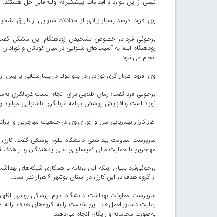
نیمی از این موارد با اقدامات پیشگیرانه اولیه قابل‌ حل هستند.
وی افزود: درصد بسیار زیادی از اختلالات شنوایی از طریق تشخ
برجوئی فرد در خصوص تشخیص زودهنگام این مشکل گفت: نتا
انجام می‌شود.
وی افزود: غربال‌گری نوزادی در بدو تولد در بیمارستانی یا پس‌ از آن در مراکز خدمات جامع
نوزاد است و افزایش پوشش برنامه غربالگری ناشنوایی موالید و کودکان ۳ تا ۵ سال ض
آغاز کارزار بیماریابی سل و اچ.آی.وی در جمعیت مهاجرین و ایرانی
سرپرست معاونت بهداشتی دانشگاه علوم پزشکی گفت: کارزار بی
مهاجرین با حمایت مالی کمیساریای عالی پناهندگان و باهدف تقوی
برجوئی‌فرد بابیان اینکه این برنامه با همکاری شبکه‌های بهدا
از گروه هدف در این کارزار در استان بوشهر ۶ هزار نفر است.
سرپرست معاونت بهداشت دانشگاه علوم پزشکی بوشهر اظهار ک
رعایت دستورالعمل‌ها، این خدمت را به گروه‌های هدف ارائه م
به‌صورت محرمانه و رایگان انجام می‌دهند.