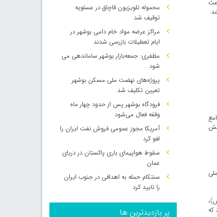
اعث
محموله تلویزیون قاچاق در عسلویه
د.
توقیف شد
مراکز عرضه مواد خام دامی بوشهر در
ایام تعطیلات بازرسی شدند
مظفری: جمعه‌بازار بوشهر ساماندهی می‌
شود
پروژه‌های نهضت ملی مسکن بوشهر
تعیین تکلیف شد
فرودگاه بوشهر پس از حدود چهار ماه
وقفه فعال می‌شود
امع
انش
آمریکا مجوز عمومی فروش نفت ایران را
لغو کرد
سقوط هواپیمای باری پاکستان در دریای
عمان
ملی
سنتکام حمله به اهدافی در جنوب ایران
را تایید کرد
)،
 که
پر بازدیدترین ها