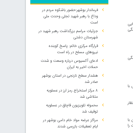
فرماندار بوشهر:حضور باشکوه مردم در
وداع با رهبر شهید تجلی وحدت ملی
است
یی
 تا پنج سالگی
جزئیات مراسم بزرگداشت رهبر شهید در
شهرستان دشتی
قرارگاه مرکزی خاتم: پاسخ کوبنده
نیروهای مسلح در راه است
تستِ تشخیصی استاندارد تا سه ماهگی و مداخله به هنگام، ۶ ماهگی
ادعای آکسیوس درباره وسعت و شدت
حملات اخیر به ایران
هشدار سطح نارنجی در استان بوشهر
صادر شد
 با
۸ مرکز استخراج رمز ارز در عسلویه
متلاشی شد
ظار
محموله تلویزیون قاچاق در عسلویه
توقیف شد
 با
مراکز عرضه مواد خام دامی بوشهر در
 را
ایام تعطیلات بازرسی شدند