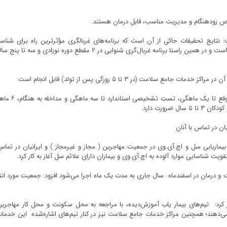
یص زودهنگام و مدیریت مناسب، قابل‌ درمان هستند.
یج تحقیقات حاکی از آن است که برنامه‌های غربالگری مؤثرترین راه برای شناسا
زودهنگام ابتلا به آسیب‌های شنوایی در میان کودکان و نوزادان است و در همین راستا برنامه غربال‌گری شنوایی در ۲ مقطع دوره نوزادی و سه
 سلامت (در ۳ تا ۵ روزگی پس از تولد) قابل انجام است.
برجوئی فرد گفت: زمان طلایی برای انجام تست غربالگری به‌موقع تا یک ماهگی، 
رورت دارد.
ان در تماس با آنان
ماریابی سل و اچ.آی.وی در جمعیت مهاجرین ( مجاز و غیرمجاز ) و ایرانیان در تماس
ت شناسایی موارد آلوده به اچ.آی.وی و بیماران دارای علائم سل آغاز به کار کرد.
شت و درمان در اسفندماه سال جاری به مدت یک ماه اجرا می‌شود افزود: جمعیت مورد انت
رد: تیم‌های بیمار یاب آموزش‌دیده، با مراجعه به محل سکونت و محل کار مهاجرین
ی‌دهند؛ همچنین مراکز خدمات جامع سلامت نیز در کنار تیم‌های اشاره‌شده این خدمات