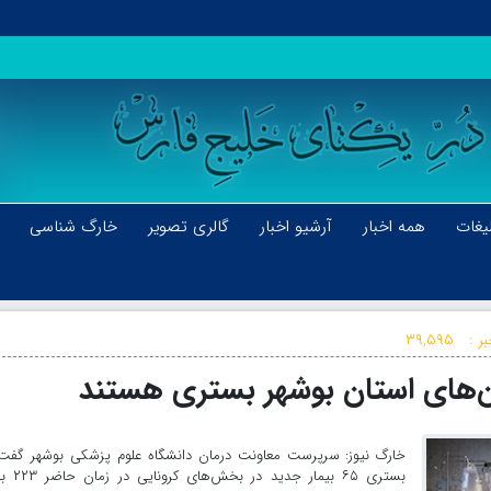
یغات
همه اخبار
آرشیو اخبار
گالری تصویر
خارگ شناسی
ر :
۳۹,۵۹۵
خارگ نیوز: سرپرست معاونت درمان دانشگاه علوم پزشکی بوشهر گفت: 
بستری ۶۵ بیمار جدید در ب