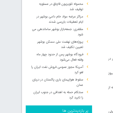
محموله تلویزیون قاچاق در عسلویه
توقیف شد
مراکز عرضه مواد خام دامی بوشهر در
ایام تعطیلات بازرسی شدند
مظفری: جمعه‌بازار بوشهر ساماندهی می‌
شود
پروژه‌های نهضت ملی مسکن بوشهر
تعیین تکلیف شد
فرودگاه بوشهر پس از حدود چهار ماه
نفر در
وقفه فعال می‌شود
آمریکا مجوز عمومی فروش نفت ایران را
لغو کرد
 زمینه ای سیروز
سقوط هواپیمای باری پاکستان در دریای
عمان
 که از
سنتکام حمله به اهدافی در جنوب ایران
را تایید کرد
پر بازدیدترین ها
رمز خیلی