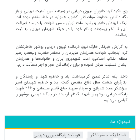
وی تاکید کرد: دلاوران نیروی دریایی در زمینه تامین امنیت دریایی و باز
نگه داشتن خطوط مواصلاتی کشور، همواره در خط مقدم بوده اند.
اینک فرزندان دلاور و رشید ملت ایران مسیر شهادت را در ماه ضیافت
الهی تا آخر پیمودند و نام خود را در جرگه شهیدان دریایی به ثبت
رساندند.
به گزارش خبرنگار خارگ نیوز، فرمانده نیروی دریایی بوشهر خاطرنشان
کرد: اینجانب شهادت همرزمان عزیزمان را محضر حضرت ولیعصر، رهبر
معظم انقلاب اسلامی، امت شهیدپرور ایران و خانواده‌ها و همرزمان
ایشان تسلیت عرض نموده و برای بازماندگان صبر و اجر مسألت دارم.
ناخدا یکم تذکر ضمن گرامیداشت یاد و خاطره شهدا و رزمندگان و
ایثارگران هشت سال دفاع مقدس گفت: یاد و خاطره شهیدان امیر
سرلشکر صیاد شیرازی و سردار سپهبد حاج قاسم سلیمانی و ۲۶۶ شهید
پایگاه دریایی بوشهر و شهید گمنام آرمیده در پایگاه دریایی بوشهر را
گرامی می‌داریم.
کلیدواژه ها:
ناخدا یکم جعفر تذکر
فرمانده پایگاه نیروی دریایی