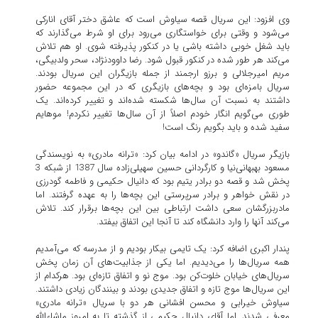
وی افزود: این سریال قصه سیاوش است که عاشق دختر آقای انارکی
می‌شود و وقتی برای خواستگاری می‌رود برای او شرط می‌گذارند که
باید شغل خوبی داشته باشی یا در کنکور پذیرفته شوی. او هم تلاش
می‌کند هر طور شده در کنکور قبول شود. رضا داوودنژاد، سحر ولدبیگی،
مریم امیرجلالی و برزو ارجمند از جمله بازیگران این سریال بودند.
سریال بامزه‌ای بود و بچه‌های بازیگری که در این مجموعه حضور
داشتند به نسبت آن سال‌ها شکسته شده‌اند و تغییر کرده‌اند. یک
طوری می‌گویم انگار خودم اصلاً از آن سال‌ها تغییر نکردم! موهایم
سفید شده و باید بگویم رنگ است!
بازیگر سریال «گاندو» در ادامه بیان کرد: «ترانه مادری» به نویسندگی
مسعود بهبهانی‌نیا و کارگردانی حسین سهیلی‌زاده سال 1387 از شبکه 3
پخش شد و قصه دو برادر یتیم بود که دانیال حکیمی و فاطمه گودرزی
در نقش خواهر و برادر سرپرستی این بچه‌ها را به عهده گرفتند. اما
مادربزرگشان سعی داشت ارتباطی بین این بچه‌ها برقرار کند. تلاش
می‌کند آنها را وارد دانشگاه کند تا آنجا این اتفاق بیفتد.
پندار اکبری اضافه کرد: یک تایمی بیکار بودیم و از مدرسه که می‌آمدیم
همه سریال‌ها را می‌دیدیم. اما یکی از جذابیت‌های آن زمان پخش
سریال‌های خیابان خلوت‌کن بود. موج نو و اتفاق تازه‌ای بود. هرکدام از
این سریال‌ها موج تازه و اتفاق جدیدی بودند و بینندگان زیادی داشتند.
سیاوش خیرابی و محسن افشانی هر دو با سریال «ترانه مادری»
معرفی شدند. اما آقای دانیال حکیمی از گذشته تا به امروز ماشاءالله