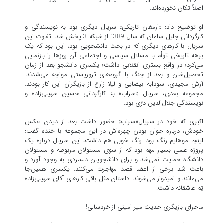
اصلاً تکان نخورده‌اند.
او توضیح داد: «ارمغان تاریکی» سریال دیگری بود به نویسندگی و
کارگردانی جلیل سامان که سال 1389 از شبکه 3 پخش شد. تفاوت این
سریال با کارهای دیگری که در بحث دانشجویی بود، این بود که یک
برهه تاریخی توأم با مسائل سیاسی و اجتماعی آن روزها را بازنمایی
می‌کرد؛ در واقع بستری انقلابی داشت؛ یکسری دانشجو بعد از زمان
تحصیل‌شان و بعد از جنگ با گروه‌های تروریستی مواجه می‌شدند.
آرش مجیدی، سودابه بیضایی و لیلا زارع از بازیگران این کار بودند.
مجموعه بعدی، سریال «سراب» به کارگردانی حسین سهیلی‌زاده و
نویسندگی جلال‌الدین درّی بود.
اکبری که خود در سریال«سراب» حضور داشت بعد از دیدن عکس
خودش، درباره جوان بودن چهره‌اش در این مجموعه با خنده گفت:
اینجا موهایم رنگ بود. رنگ خوبی هم داشت! این سریال درباره یک
پروژه علمی بسیار مهم بود که از سوی مسئولان مربوطه و مسئولان
دانشگاه حمایت نمی‌شد و برای دانشجویان دلسردی به وجود آورد و
باعث شد برخی از اعضا قصد مهاجرت می‌کنند. یکسری همین‌جا
می‌مانند و امیدوار می‌شوند. داستان مثل باقی کارهای آقای سهیلی‌زاده
تِم عاشقانه داشت.
ماجرای بازیگری حدیث میر امینی از خردسالی!