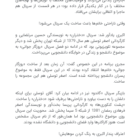
اجاره‌ای زندگی می‌کردند و قومیت‌های مختلف با گویش‌ها و لهجه‌های
مختلف را در کنار یکدیگر قرار داده بود؛ در هر قسمت از سریال هم
ماجرا و اتفاقی برایشان می‌افتاد.
وقتی ناراحتی خانم‌ها باعث ساخت یک سریال می‌شود!
اکبری یادآور شد: سریال «دختران» به نویسندگی حسین مرتضایی و
کارگردانی اصغر توسلی هم سال 1379 از شبکه تهران پخش شد و دیگر
مجموعه تلویزیونی بود که در ادامه دو فصل سریال «روزگار جوانی» به
موضوع دانشجو و زندگی در خوابگاه دانشجویی می‌پرداخت.
مجری برنامه در این خصوص گفت: آن زمان بعد از ساخت «روزگار
جوانی» خانم‌ها انتقاد کرده بودند که در این سریال فقط به موضوع
پسران دانشجو پرداخته شده است. اصغر توسلی هم این مجموعه را
ساخت.
بازیگر سریال «گاندو» نیز در ادامه بیان کرد: آقای توسلی برای اینکه
دلشان را به دست بیاورد و ناراحتی‌ها برطرف شود «دختران» را ساخت.
«پشت کنکوری‌ها» به کارگردانی پریسا بخت‌آور و نویسندگی اصغر
فرهادی رمضان 1381 از شبکه 5 سیما پخش شد. محوریت این سریال
روی موضوع دانشجویی بود اما همان‌طور که از نام سریال مشخص
است هنوز کاراکترها وارد فضای دانشجویی و دانشگاه نشده بودند.
اعتراف پندار اکبری به رنگ کردن موهایش!