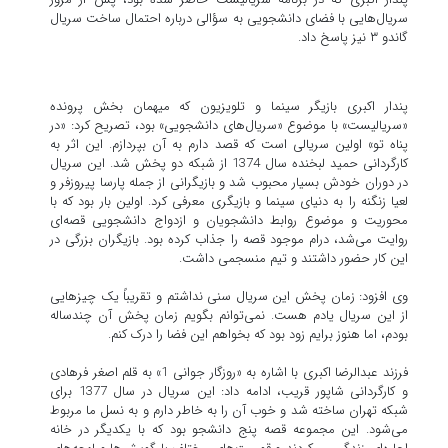
سریال‌هایی با فضای دانشجویی به سؤالی درباره احتمال ساخت سریال
گاندو ۳ نیز پاسخ داد.
پندار اکبری بازیگر سینما و تلویزیون که میهمان بخش پرونده
«سریالیست» با موضوع «سریال‌های دانشجویی» بود، تصریح کرد: «در
پناه تو» اولین سریالی است که قصد دارم به آن بپردازم. این اثر به
کارگردانی حمید لبخنده سال 1374 از شبکه دو پخش شد. این سریال
در دوران خودش بسیار محبوب شد و بازیگرانی از جمله پارسا پیروزفر و
لعیا زنگنه را به دنیای سینما و بازیگری معرفی کرد. اولین بار بود که با
محوریت و موضوع روابط دانشجویان و ازدواج دانشجویی قصه‌ای
روایت می‌شد، درام موجود قصه را جذاب کرده بود. بازیگران بزرگی در
این کار حضور داشتند و تیم منسجمی داشت.
وی افزود: زمان پخش این سریال سنی نداشتم و تقریباً یک چیزهایی
از این سریال یادم هست. نمی‌توانم بگویم زمان پخش آن چندساله
بودم، اما هنوز برایم زود بود که بخواهم این فضا را درک کنم.
فرزند عبدالرضا اکبری با اشاره به «روزگار جوانی 1» به قلم اصغر فرهادی
و کارگردانی شاپور قریب، ادامه داد: این سریال در سال 1377 برای
شبکه تهران ساخته شد و خوب آن را به خاطر دارم و به نسل ما مربوط
می‌شود. این مجموعه قصه پنج دانشجو بود که با یکدیگر در خانه‌