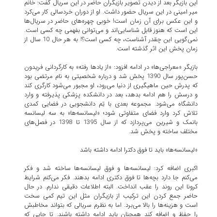
این بازیگر بعد از دیدن تصویر بازیگران حاضر در این سریال گفت: خانم
میر امینی در این سریال حضور داشت. او از دوران خردسالی کار می‌کرد
و این عکس برای آن زمان است! خوبی چهره‌های حاضر در سریال‌ها
این است که هنوز قابل شناسایی‌اند و می‌توانی بفهمی چه کسی است.
نمی‌گویی این چقدر آشناست، چه کسی است؟! به هر حال 10 سال از
زمان پخش این اثر گذشته است.
بازیگر «معراجی‌ها» در ادامه افزود: «از یادها رفته» به کارگردانی فریدون
حسن‌پور سال 1390 پخش شد و درباره شخصیتی به نام مرتضی بود
که پدرش حین ماهیگیری از دنیا می‌رود، او مجبور می‌شود کارگری کند
و درسش را هم ادامه بدهد، بعد در دانشکده پزشکی پذیرفته و وارد
دانشگاه می‌شود. مجموعه بعدی با تِم دانشجویی در فضایی کمدی
تلاش کرد وارد فضای متفاوتی شود؛ «لیسانسه‌ها» به سه لیسانسه
بانمک و شیرین می‌پردازد که از سال 1395 تا 1398 در فصل‌های
مختلف ساخته و پخش شد.
«لیسانسه‌ها» باید تا فوق دکترا ادامه داشته باشد
اکبری اضافه کرد: لیسانسه‌ها و فوق لیسانسه‌ها ساخته شد و فکر
می‌کنم جا دارد بچه‌ها تا فوق دکتری ادامه بدهند. فکر می‌کنم شرایط
کرونا این روند را عقب انداخت. البته اطلاعات دقیقی ندارم. در حال
حاضر جمع کردن این ترکیب از بازیگران مثل این تیم کمی سخت
است و هزینه‌ها را بالا می‌برد. اما به نظرم سریالی که بتواند مخاطبش
را حفظ و اضافه کند همچنان باید ادامه داشته باشند. تا جایی که