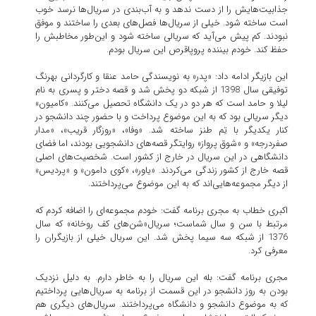
جذابیت‌هایش را از دست ندهد و به آب‌بندی در سریال‌ها نرسد خوب
است ساخته شود. خیلی از سریال‌ها فصل‌های بعدی را ساختند و موفق
نبودند. کم پیش می‌آید که سریالی ساخته شود و این‌طور مخاطبش را
حفظ کند. خودم بیننده پروپاقرص این سریال بودم.
این بازیگر ادامه داد: «پدر» به نویسندگی حامد عنقا و کارگردانی بهرنگ
توفیقی سال 1398 از شبکه دو پخش شد و قصه دختر و پسری به نام
لیلا و حامد است که هر دو در یک دانشگاه تحصیل می‌کنند. «کامیون»
دیگر سریالی بود که به این موضوع پرداخت و با حضور چند دانشجو در
کنار یکدیگر با تِم طنز ساخته شد. «وفا»، «روزگار قریب»، «مدار
صفردرجه» و «شوق پرواز» روایتگر قصه‌های دانشجویی بودند، اما فضای
دانشگاهی در این سریال در خارج از کشور است. شخصیت‌های اصلی
قصه خارج از کشور زندگی می‌کردند. «یاور»، «کوی دامون» و «پردیس»
از دیگر مجموعه‌هایی‌اند که به این موضوع می‌پرداختند.
اکبری خطاب به مجری برنامه گفت: خودم مجموعه‌ای را اضافه کردم که
مرتبط با سن و سال شماست؛ سریال«شن‌های کف روخانه» که سال
1376 از شبکه سه سیما پخش شد. این سریال خیلی از بازیگران را
معرفی کرد.
مجری برنامه گفت: بله این سریال را به خاطر دارم. به دلیل نزدیک
بودن به روز دانشجو در این قسمت از برنامه به سریال‌هایی پرداختیم
که به موضوع دانشجو و دانشگاه می‌پرداختند. سریال‌های دیگری هم