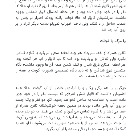
یکی یکی غرق شدگان را از آب می‌گرفت و با شگرد خاصی که مانع از
غرق شدن قایق شود آن‌ها را کنار هم قرار می‌داد. قایق ۶ نفره او حالا ۱۲
نفر را در خود جای داده بود و هر لحظه احتمال غرق شدنش وجود
داشت. سرنشینان قایق که حالا نجات یافته بودند اصرار بر رفتن به
سمت ساحل را داشتند ولی ناخدا ظهراب نمی‌توانست دیگر افراد را بر
روی آب رها کند.
یا مرگ یا نجات
تلفن همراه او خط نمی‌داد هر چند لحظه سعی می‌کرد با گناوه تماس
بگیرد ولی تلاش او بی‌فایده بود. لب تا لب قایق را آب فرا گرفته بود.
هر لحظه امکان غرق شدن و تلف شدن همه آن‌ها وجود داشت؛ نگاه
ملتمس غرق شدگان را که دید ناگاه تصمیمی ناباورانه گرفت یا همه را
نجات خواهم داد یا همه با هم ...
دیگران را هم یکی یکی و با ترفندی خاص از آب گرفت. حالا همه
اطمینان داشتند که قایق شش نفره‌ای که بیست نفر را در خود جای
داده است به سلامت به ساحل نخواهد رسید. تنها دو نفر و یک جسد
بر روی آب باقی مانده بودند در همین لحظه خوشبختانه تلفن همراه او
خط می‌دهد و با گناوه تماس می‌گیرد و کمک می‌طلبد. به دو نفر مانده
در آب جلیقه نجات می‌دهد و به آنها دلداری می‌دهد که به زودی آن‌ها
را نجات می‌دهد. تماس او با جمشید سولی باعث می‌شود تا او هم به
کمک آمده و جسد دو نفر باقی مانده را از آب بگیرد.