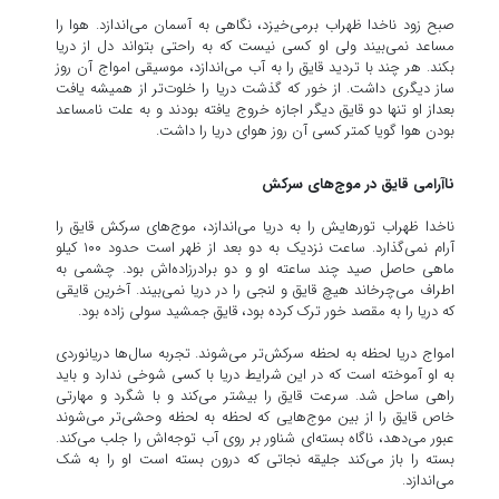
صبح زود ناخدا ظهراب برمی‌خیزد، نگاهی به آسمان می‌اندازد. هوا را
مساعد نمی‌بیند ولی او کسی نیست که به راحتی بتواند دل از دریا
بکند. هر چند با تردید قایق را به آب می‌اندازد، موسیقی امواج آن روز
ساز دیگری داشت. از خور که گذشت دریا را خلوت‌تر از همیشه یافت
بعداز او تنها دو قایق دیگر اجازه خروج یافته بودند و به علت نامساعد
بودن هوا گویا کمتر کسی آن روز هوای دریا را داشت.
ناآرامی قایق در موج‌های سرکش
ناخدا ظهراب تورهایش را به دریا می‌اندازد، موج‌های سرکش قایق را
آرام نمی‌گذارد. ساعت نزدیک به دو بعد از ظهر است حدود ۱۰۰ کیلو
ماهی حاصل صید چند ساعته او و دو برادرزاده‌اش بود. چشمی به
اطراف می‌چرخاند هیچ قایق و لنجی را در دریا نمی‌بیند. آخرین قایقی
که دریا را به مقصد خور ترک کرده بود، قایق جمشید سولی زاده بود.
امواج دریا لحظه به لحظه سرکش‌تر می‌شوند. تجربه سال‌ها دریانوردی
به او آموخته است که در این شرایط دریا با کسی شوخی ندارد و باید
راهی ساحل شد. سرعت قایق را بیشتر می‌کند و با شگرد و مهارتی
خاص قایق را از بین موج‌هایی که لحظه به لحظه وحشی‌تر می‌شوند
عبور می‌دهد، ناگاه بسته‌ای شناور بر روی آب توجه‌اش را جلب می‌کند.
بسته را باز می‌کند جلیقه نجاتی که درون بسته است او را به شک
می‌اندازد.