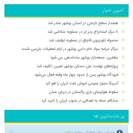
آخرین اخبار
هشدار سطح نارنجی در استان بوشهر صادر شد
۸ مرکز استخراج رمز ارز در عسلویه متلاشی شد
محموله تلویزیون قاچاق در عسلویه توقیف شد
مراکز عرضه مواد خام دامی بوشهر در ایام تعطیلات بازرسی شدند
مظفری: جمعه‌بازار بوشهر ساماندهی می‌ شود
پروژه‌های نهضت ملی مسکن بوشهر تعیین تکلیف شد
فرودگاه بوشهر پس از حدود چهار ماه وقفه فعال می‌شود
آمریکا مجوز عمومی فروش نفت ایران را لغو کرد
سقوط هواپیمای باری پاکستان در دریای عمان
سنتکام حمله به اهدافی در جنوب ایران را تایید کرد
پر بازدیدترین ها
×
موردی برای نمایش وجود ندارد.