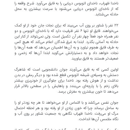
ناخدا ظهراب، ناخدای اتوبوس دریایی را به قایق می‌آورد. شرح واقعه را
که از ناخدای اتوبوس دریایی می‌شنود با سرعت بیشتری به محل
حادثه می‌شتابد.
۲۲ نفر را شناور بر روی آب می‌بیند که برای نجات جان خود از او کمک
می‌خواهند. قایق او تنها ۶ نفر ظرفیت دارد که با ناخدای اتوبوس و دو
نفر همراه خود فعلاً چهار نفر آن تکمیل است. ولی نمی‌تواند از کنار این
حادثه به آسانی بگذرد. ابتدا به غرق شدگان اعلام می‌کند که هیچ کس
به طرف قایق هجوم نیاورد و به آن‌ها اطمینان می‌دهد که همه آن‌ها را
نجات خواهد داد و به دستیارانش می‌گوید ابتدا آن‌ها که زخمی و
ضعیف‌تر هستند به قایق بیاورید.
اولین کسی که به قایق می‌آورند جوان دانشجویی است که شاهرگ
دستش به وسیله‌ی شیشه اتوبوس قطع شده بود و دیگر رمقی در بدن
نداشت و از هوش رفته بود. ناخدا برای جلوگیری از خونریزی بیشتر
بالای زخم را با پارچه‌ای می‌بندد و پاهایش را در سطحی بالاتر قرار
می‌دهد تا خون بیشتری به مغزش برسد.
جوان نفس می‌کشد و با التماس از او می‌خواهد تا هر چه زودتر او را
به ساحل برساند چرا که خون زیادی از او رفته بود و هر لحظه احتمال
مرگ او می‌رفت. ناخدا ظهراب نگاهی به جمعیت شناور بر روی آب و
نگاه ملتمس آن‌ها انداخت.