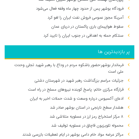
فرودگاه بوشهر پس از حدود چهار ماه وقفه فعال می‌شود
آمریکا مجوز عمومی فروش نفت ایران را لغو کرد
سقوط هواپیمای باری پاکستان در دریای عمان
سنتکام حمله به اهدافی در جنوب ایران را تایید کرد
پر بازدیدترین ها
فرماندار بوشهر:حضور باشکوه مردم در وداع با رهبر شهید تجلی وحدت
ملی است
جزئیات مراسم بزرگداشت رهبر شهید در شهرستان دشتی
قرارگاه مرکزی خاتم: پاسخ کوبنده نیروهای مسلح در راه است
ادعای آکسیوس درباره وسعت و شدت حملات اخیر به ایران
هشدار سطح نارنجی در استان بوشهر صادر شد
۸ مرکز استخراج رمز ارز در عسلویه متلاشی شد
محموله تلویزیون قاچاق در عسلویه توقیف شد
مراکز عرضه مواد خام دامی بوشهر در ایام تعطیلات بازرسی شدند