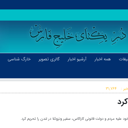
یغات
همه اخبار
آرشیو اخبار
گالری تصویر
خارگ شناسی
بر :
۳۱,۷۶۴
کرد
ود علیه مردم و دولت قانونی کاراکاس، سفیر ونزوئلا در لندن را تحریم کرد.