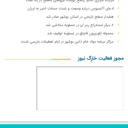
قرارگاه مرکزی خاتم: پاسخ کوبنده نیروهای مسلح در راه است
ادعای آکسیوس درباره وسعت و شدت حملات اخیر به ایران
هشدار سطح نارنجی در استان بوشهر صادر شد
۸ مرکز استخراج رمز ارز در عسلویه متلاشی شد
محموله تلویزیون قاچاق در عسلویه توقیف شد
مراکز عرضه مواد خام دامی بوشهر در ایام تعطیلات بازرسی شدند
مجوز فعالیت خارگ نیوز