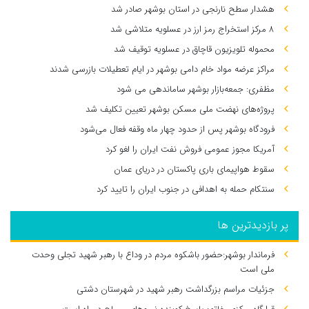
هشدار سطح نارنجی در استان بوشهر صادر شد
۸ مرکز استخراج رمز ارز در عسلویه متلاشی شد
محموله تلویزیون قاچاق در عسلویه توقیف شد
مراکز عرضه مواد خام دامی بوشهر در ایام تعطیلات بازرسی شدند
مظفری: جمعه‌بازار بوشهر ساماندهی می‌ شود
پروژه‌های نهضت ملی مسکن بوشهر تعیین تکلیف شد
فرودگاه بوشهر پس از حدود چهار ماه وقفه فعال می‌شود
آمریکا مجوز عمومی فروش نفت ایران را لغو کرد
سقوط هواپیمای باری پاکستان در دریای عمان
سنتکام حمله به اهدافی در جنوب ایران را تایید کرد
پر بازدیدترین ها
فرماندار بوشهر:حضور باشکوه مردم در وداع با رهبر شهید تجلی وحدت
ملی است
جزئیات مراسم بزرگداشت رهبر شهید در شهرستان دشتی